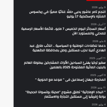
9 يوليو، 2026
النجم تامر عاشور يحيي حفلًا غنائيًا مميزًا في ريكسوس
المنتزه بالإسكندرية 17 يوليو
7 أبريل، 2026
أسعار السجائر اليوم الخميس 7 مايو.. قائمة الأسعار الرسمية
للمحلي والمستورد الآن
6 مايو، 2026
دعما للكفاءات الوطنية و السياسية .. النائب طارق عبد
الهادي أمينا لحزب مستقبل وطن بمحافظة الدقهلية
11 أكتوبر، 2025
سفير تركيا يهنئ السباحين الأتراك المشاركين ببطولة العالم
بالبليت المائية المفتوحة 2025 بالعلمين
9 أكتوبر، 2025
المخرجة جيهان إسماعيل فى ” موعد مع الحورية “
11 يونيو، 2026
” البداد الإماراتية” تطلق مشروع “مدينة بوتسوانا الجديدة”
بوابة إفريقيا إلى مستقبل التجارة والاستثمار
4 يوليو، 2026