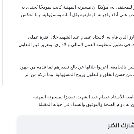
لمحتفى به، مؤكدًا أن مسيرته المهنية كانت نموذجًا يُحتذى به
رص على أداء واجباته الوظيفية بكل أمانة ومسؤولية، بما انعكس
ارز الذي قام به الأستاذ عصام عبد الشهيد خلال فترة عمله،
همت في تطوير منظومة العمل المالي والإداري، وتعزيز قيم التعاون
ين بالجامعة، أعربوا خلالها عن بالغ تقديرهم لما قدمه من جهود
ن حسن الخلق والتعاون وروح المسؤولية، وما تركه من أثر
امعة للأستاذ عصام عبد الشهيد، تقديرًا لمسيرته المهنية
له دوام الصحة والتوفيق والسداد في حياته المقبلة.
ارك الخبر