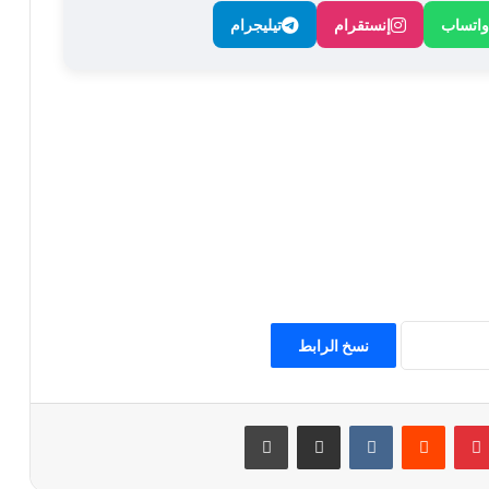
واتساب
إنستقرام
تيليجرام
نسخ الرابط
بينتيريست
مشاركة عبر البريد
طباعة