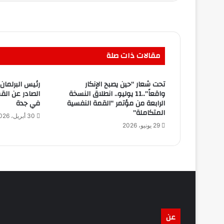
مقالات ذات صلة
تحت شعار “حين يصبح الإنكار
رئيس البرلمان 
واقعاً”..11 يوليو.. انطلاق النسخة
الصادر عن القم
الرابعة من مؤتمر “القمة النفسية
في جدة
المتكاملة”
30 أبريل، 2026
29 يونيو، 2026
عن