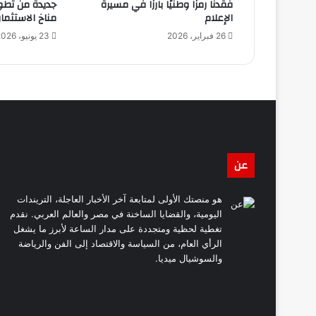
فقدنا رمزًا وطنيًا بارزًا في مسيرة
جديدة من تطو
الإعلام
مناخ الاستثمار
26 فبراير، 2026
23 يونيو، 2026
عن
هو منصتك الأولى لمتابعة آخر الأخبار العاجلة، التريندات
اليومية، والقضايا الساخنة في مصر والعالم العربي. نقدم
تغطية لحظية ومتجددة على مدار الساعة لأبرز ما يشغل
الرأي العام، من السياسة والاقتصاد إلى الفن والرياضة
والسوشيال ميديا.