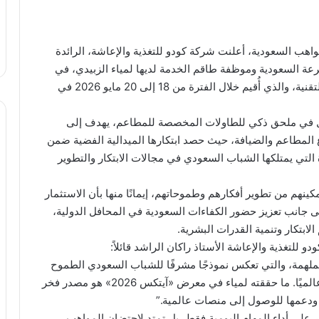
مواهب السعودية، أعلنت شركة كودو للتغذية والإعاشة، الرائدة
ة السعودية وموظفة طاقم الخدمة لديها لمياء الزبيدي، في
معرض «آيتكس 2026» الدولي للاختراعات والابتكار والتقنية، والذي أُقيم خلال الفترة من 18 إلى 20 مايو 2026 في
تمثل في ملحق ذكي للطاولات المخصصة للمطاعم، يهدف إلى
 المطاعم والضيافة، حيث حصد ابتكارها الميدالية الفضية ضمن
ة التي يمتلكها الشباب السعودي في مجالات الابتكار والتطوير
نهم من تطوير أفكارهم وطموحاتهم، إيمانًا منها بأن الاستثمار
لى جانب تعزيز حضور الكفاءات السعودية في المحافل الدولية،
لتغذية والإعاشة الأستاذ راكان الراشد قائلاً:
لملهمة، والتي تعكس نموذجًا مشرفًا للشباب السعودي الطموح
القادر على تحويل الأفكار إلى إنجازات حقيقية تنافس عالميًا. ما حققته لمياء في معرض «آيتكس 2026» هو مصدر فخر
ة ودعمها للوصول إلى منصات عالمية.”
 على أداء المهام اليومية فقط، بل تمتد لاحتضان المواهب