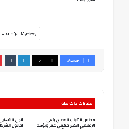
معجب بهذه:
لينكدإن
فيسبوك
‫X
مقالات ذات صلة
مجلس الشباب المصري ينعى
ناجي الشهابي:
الإعلامي الكبير فهمي عمر ويؤكد:
لقانون الشرك