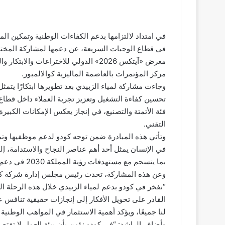
في امتداد لالتزامها بدعم الكفاءات الوطنية وتمكين ال
في قطاع الوجبات السريعة، عن دعمها لمشاركة المخترع
مركز المؤتمرات بالعاصمة الماليزية كوالالمبور.
وجاءت مشاركة لمياء الزبيدي بعد تطويرها ابتكارًا ي
تحسين كفاءة التشغيل وتعزيز تجربة العملاء داخل قطاع
فئة الأتمتة والتصنيع، في إنجاز يعكس الإمكانات الكبير
التقني.
وتأتي هذه المبادرة ضمن توجه كودو لدعم موظفيها وتمكي
في الإنسان يمثل أحد أهم عناصر النجاح والاستدامة، إ
بما ينسجم مع مستهدفات رؤية المملكة 2030 في دعم الابتكار وتنمية القدرات البشرية.
وعن هذه المشاركة، تحدث رئيس مجلس إدارة شركة كودو ل
“نفخر في كودو بدعم لمياء الزبيدي خلال هذه الرحلة ا
لنا جميعًا، ويؤكد أهمية الاستثمار في المواهب الوطني
وأضاف الراشد: “في كودو نؤمن بأن بيئة العمل لا تقتصر