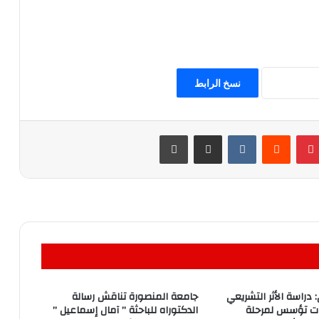
نسخ الرابط
بينتيريست
مشاركة عبر البريد
طباعة
 دراسة الأثر التشريعي
جامعة المنصورة تناقش رسالة
ات تؤسس لمرحلة
الدكتوراه للباحثة ” آمال إسماعيل ”