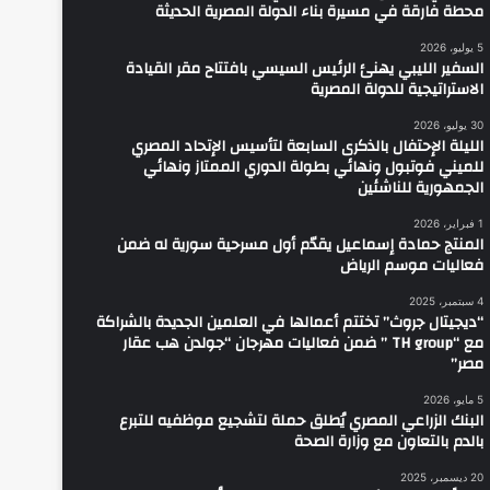
محطة فارقة في مسيرة بناء الدولة المصرية الحديثة
5 يوليو، 2026
السفير الليبي يهنئ الرئيس السيسي بافتتاح مقر القيادة
الاستراتيجية للدولة المصرية
30 يوليو، 2026
الليلة الإحتفال بالذكرى السابعة لتأسيس الإتحاد المصري
للميني فوتبول ونهائي بطولة الدوري الممتاز ونهائي
الجمهورية للناشئين
1 فبراير، 2026
المنتج حمادة إسماعيل يقدّم أول مسرحية سورية له ضمن
فعاليات موسم الرياض
4 سبتمبر، 2025
“ديجيتال جروث” تختتم أعمالها في العلمين الجديدة بالشراكة
مع “TH group ” ضمن فعاليات مهرجان “جولدن هب عقار
مصر”
5 مايو، 2026
البنك الزراعي المصري يُطلق حملة لتشجيع موظفيه للتبرع
بالدم بالتعاون مع وزارة الصحة
20 ديسمبر، 2025