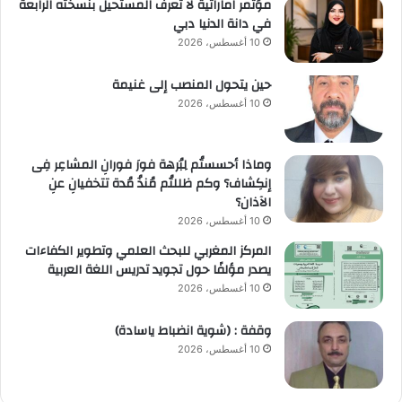
مؤتمر اماراتية لا تعرف المستحيل بنسخته الرابعة
في دانة الدنيا دبي
10 أغسطس، 2026
حين يتحول المنصب إلى غنيمة
10 أغسطس، 2026
وماذا أحسستُم لِبُرهة فورَ فورانِ المشاعِر فِى
إنكِشاف؟ وكم ظللتُم مُنذُ مُدة تتخفيانِ عنِ
الآذان؟
10 أغسطس، 2026
المركز المغربي للبحث العلمي وتطوير الكفاءات
يصدر مؤلفًا حول تجويد تدريس اللغة العربية
10 أغسطس، 2026
وقفة : (شوية انضباط ياسادة)
10 أغسطس، 2026