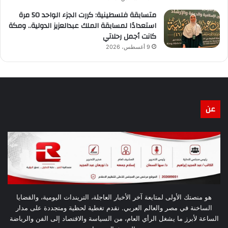
متسابقة فلسطينية: كررت الجزء الواحد 50 مرة
استعدادًا لمسابقة الملك عبدالعزيز الدولية.. ومكة
كانت أجمل رحلاتي
9 أغسطس، 2026
عن
هو منصتك الأولى لمتابعة آخر الأخبار العاجلة، التريندات اليومية، والقضايا
الساخنة في مصر والعالم العربي. نقدم تغطية لحظية ومتجددة على مدار
الساعة لأبرز ما يشغل الرأي العام، من السياسة والاقتصاد إلى الفن والرياضة