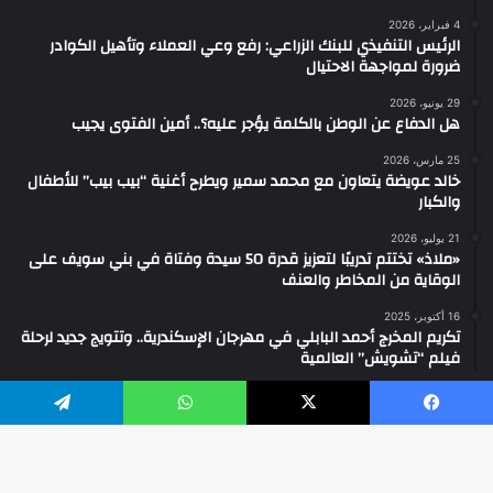
4 فبراير، 2026
الرئيس التنفيذي للبنك الزراعي: رفع وعي العملاء وتأهيل الكوادر
ضرورة لمواجهة الاحتيال
29 يونيو، 2026
هل الدفاع عن الوطن بالكلمة يؤجر عليه؟.. أمين الفتوى يجيب
25 مارس، 2026
خالد عويضة يتعاون مع محمد سمير ويطرح أغنية “بيب بيب” للأطفال
والكبار
21 يوليو، 2026
«ملاذ» تختتم تدريبًا لتعزيز قدرة 50 سيدة وفتاة في بني سويف على
الوقاية من المخاطر والعنف
16 أكتوبر، 2025
تكريم المخرج أحمد البابلي في مهرجان الإسكندرية.. وتتويج جديد لرحلة
فيلم “تشويش” العالمية
يسبوك
‫X
واتساب
تيلقرام
2026 ... جميع الحقوق محفوظة ©