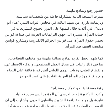
حضور رفيع ونماذج ملهمة
تميزت النسخة الثانية بمشاركة فاعلة من شخصيات سياسية
وبرلمانية بارزة، من بينهم النائبة في مجلس النواب الليبي “هناء أبو
ديب”، التي أكدت خلال كلمتها على الدور الحيوي للتشريعات في
حماية المرأة، مشيرة إلى جهود البرلمانات العربية في صياغة قوانين
تحمي حقوق المرأة، مثل قوانين الجرائم الإلكترونية ومشاريع قوانين
مناهضة العنف ضد المرأة.
كما شهد الحفل تكريم نماذج نسائية ملهمة من مختلف القطاعات،
بما في ذلك رائدات في مجال العمل المجتمعي، والذكاء الاصطناعي،
والقطاع الطبي، وذوات الهمم اللواتي أثبتن قدرة فائقة على النجاح
والإبداع، كنموذج للمرأة العربية القادرة على كسر الحواجز.
رؤية مستقبلية نحو “تمكين مستدام”
وأكدت الدكتورة إنعام الدرسي أن المؤتمر ليس مجرد فعاليات
عابرة، بل هو منصة دائمة للتشبيك والتعاون العربي. وأشارت إلى أن
التوصيات الصادرة عن المؤتمر ستتحول إلى برامج عمل دورية تُدار