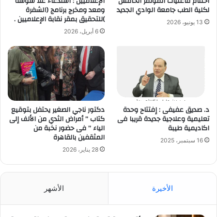
اختتام فاعليات المؤتمر الخامس
الإعلاميين : استدعاء علا شوشه
لكلية الطب جامعة الوادي الجديد
ومعد ومخرج برنامج (الشفرة
)للتحقيق بمقر نقابة الإعلاميين .
13 يونيو، 2026
6 أبريل، 2026
د. صديق عفيفى : إفتتاح وحدة
دكتور ناجي الصغير يحتفل بتوقيع
تعليمية وعلاجية جديدة قريبا فى
كتاب ” أمراض الثدي من الألف إلى
اكاديمية طيبة
الياء ” فى حضور نخبة من
المثقفين بالقاهرة
16 سبتمبر، 2025
28 يناير، 2026
الأخيرة
الأشهر