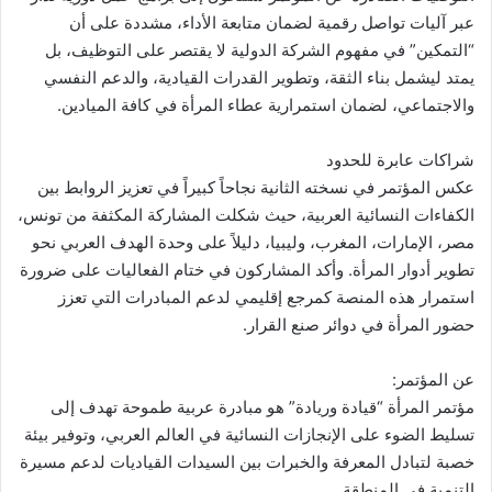
عبر آليات تواصل رقمية لضمان متابعة الأداء، مشددة على أن
“التمكين” في مفهوم الشركة الدولية لا يقتصر على التوظيف، بل
يمتد ليشمل بناء الثقة، وتطوير القدرات القيادية، والدعم النفسي
والاجتماعي، لضمان استمرارية عطاء المرأة في كافة الميادين.
شراكات عابرة للحدود
عكس المؤتمر في نسخته الثانية نجاحاً كبيراً في تعزيز الروابط بين
الكفاءات النسائية العربية، حيث شكلت المشاركة المكثفة من تونس،
مصر، الإمارات، المغرب، وليبيا، دليلاً على وحدة الهدف العربي نحو
تطوير أدوار المرأة. وأكد المشاركون في ختام الفعاليات على ضرورة
استمرار هذه المنصة كمرجع إقليمي لدعم المبادرات التي تعزز
حضور المرأة في دوائر صنع القرار.
عن المؤتمر:
مؤتمر المرأة “قيادة وريادة” هو مبادرة عربية طموحة تهدف إلى
تسليط الضوء على الإنجازات النسائية في العالم العربي، وتوفير بيئة
خصبة لتبادل المعرفة والخبرات بين السيدات القياديات لدعم مسيرة
التنمية في المنطقة.