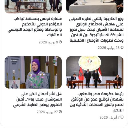
وزير الخارجية يلتقي نظيره الصينى
سفارة تونس بمسقط تواكب
على هامش الاجتماع الوزاري
المؤتمر الدولي للتحكيم
لمنظمة الآسيان لبحث سبل تعزيز
والوساطة وتكرّم الوفد التونسي
الشراكة الاستراتيجية بين البلدين
المشارك
وبحث تطورات الأوضاع الاقليمية
9 يونيو، 2026
23 يوليو، 2026
رئيسا حكومة مصر والمغرب
هل نشر أعمال الخير على
يشهدان توقيع عددٍ من الوثائق
السوشيال ميديا رياء؟.. أمين
لدعم وتعزيز العلاقات الثنائية بين
الفتوى يوضح الضابط الشرعي
البلدين
27 يونيو، 2026
7 أبريل، 2026