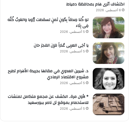
اكتشاف أثرى هام بمحافظة دمياط
6 أغسطس، 2026
لو كُنا صِدقاً بِدُونِ ثمنٍ لسقطت أِرُوبا والغربُ كُلُه
فِى رِثاء
5 أغسطس، 2026
يا أخِى العربِى عُذراً فإن الفجرَ حان
5 أغسطس، 2026
د. شيرين العدوي في مقالها بجريدة الأهرام تطرح
مشروع الاقتصاد الرمادي
5 أغسطس، 2026
* لأول مرة.. الكشف عن مجمع متكامل لمنشآت
للاستحمام بموقع تل ناصر ببورسعيد
5 أغسطس، 2026