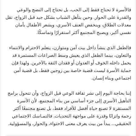
فالأسرة لا تحتاج فقط إلى الحب، بل تحتاج إلى النضج والوعي
والقدرة على الحوار. وحين يتأهل الشباب بشكل جيد قبل الزواج، تقل
معدلات الطلاق، وينخفض العنف الأسري، ويشعر الأطفال بأمان
نفسي أكبر، ويصبح المجتمع أكثر استقرارًا وتماسكًا.
فالطفل الذي ينشأ داخل بيت آمن ومتوازن، يتعلم الاحترام والانتماء
والتعاون، بينما الطفل الذي يعيش وسط الصراعات المستمرة قد
يحمل داخله الخوف أو العدوان أو فقدان الثقة بالآخرين. ولهذا فإن
حماية الأسرة ليست قضية خاصة بين زوجين فقط، بل قضية أمن
اجتماعي وبناء إنسان.
إننا بحاجة اليوم إلى نشر ثقافة الوعي قبل الزواج، وأن تتحول برامج
التأهيل الأسري إلى جزء أساسي من بناء المجتمع، لأن الأسرة
المستقرة لا تصنع حياة أفضل للأفراد فقط، بل تصنع مجتمعًا أكثر
رحمة واتزانًا وقدرة على مواجهة التحديات. فالتمـاسك الاجتماعي
الحقيقي… يبدأ من بيت يعرف معنى الاحتواء، والحوار، والمسؤولية.