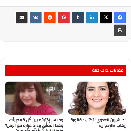
لينكدإن
بينتيريست
مشاركة عبر البريد
طباعة
مقالات ذات صلة
“د. شيرين العدوى” تكتب : فاتورة
وما سِرِ إختِيارُه بينَ كُلِ مُعجبِينُك
إرهاب «الإخوان»
وهذا التعلُق يزداد غزارة مع الزمن؟