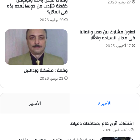
ولِماذا تبكِينّ لِأجلُه وتُولوِلِينَ
27 يونيو، 2026
كقِطة شرُدت مِن ذوِيها لِعدمِ ردُه
فِى العجّل؟
29 يوليو، 2026
تعاون مشترك بين مصر والمانيا
فى مجال السياحه والأثار
17 أكتوبر، 2025
وقفة : مشكلة وردالنيل
23 يونيو، 2026
الأخيرة
الأشهر
اكتشاف أثرى هام بمحافظة دمياط
6 أغسطس، 2026