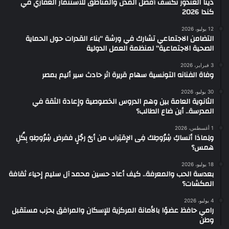
دينا الغندور تكشف أفضل المدن والمناطق للاستثمار العقاري في
كندا 2026
12 يوليو، 2026
التضامن الاجتماعي تشارك في ورشة “بناء القدرات حول الحماية
الصحية الاجتماعية” لمنظمة العمل الدولية
3 فبراير، 2026
وفاة الفنانه التونسية سهام قريرة اثر حادث سير أليم بمصر
30 يوليو، 2026
الثانوية العامة بين وهم الدروس الخصوصية وإعادة الثقة في
المدرسة.. أين ضاع الطالب؟
1 أغسطس، 2026
ولِماذا أنساكِ شِرُوطِك فِى الإقتِراب من أىُ رجُلٍ ففرض شِرُوطِهِ بِكُلِ
همس؟
18 يوليو، 2026
بعدسة الحب والمعرفة.. كيف أعاد حسين محمد آل سليم إحياء ثقافة
المكشات؟
4 يوليو، 2026
رامي حافظ عضوًا بالأمانة المركزية للإسكان والمرافق بحزب مستقبل
وطن