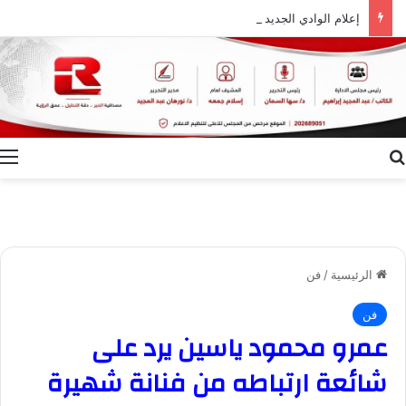
إعلام الوادي الجديد ينظم ندوة توعوية بعنوان “ظاهرة الطلاق.. الأسباب وسبل التغلب عليها”
بحث عن
ا
الرئيسية
/
فن
فن
عمرو محمود ياسين يرد على
شائعة ارتباطه من فنانة شهيرة