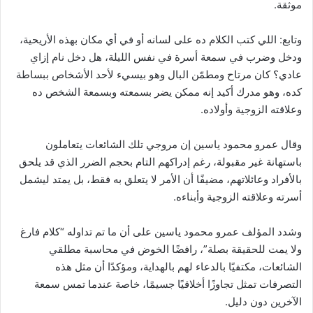
موثقة.
وتابع: اللي كتب الكلام ده على لسانه أو في أي مكان بهذه الأريحية،
ودخل وضرب في سمعة أسرة في نفس الليلة، هل دخل نام إزاي
عادي؟ كان مرتاح ومطمّن البال وهو بيسيء لأحد الأشخاص ببساطة
كده، وهو مدرك أكيد إنه ممكن يضر بسمعته وبسمعة الشخص ده
وعلاقته الزوجية وأولاده.
وقال عمرو محمود ياسين إن مروجي تلك الشائعات يتعاملون
باستهانة غير مقبولة، رغم إدراكهم التام بحجم الضرر الذي قد يلحق
بالأفراد وعائلاتهم، مضيفًا أن الأمر لا يتعلق به فقط، بل يمتد ليشمل
أسرته وعلاقته الزوجية وأبناءه.
وشدد المؤلف عمرو محمود ياسين على أن ما تم تداوله “كلام فارغ
ولا يمت للحقيقة بصلة”، رافضًا الخوض في محاسبة مطلقي
الشائعات، مكتفيًا بالدعاء لهم بالهداية، ومؤكدًا أن مثل هذه
التصرفات تمثل تجاوزًا أخلاقيًا جسيمًا، خاصة عندما تمس سمعة
الآخرين دون دليل.