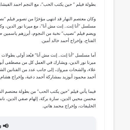
بطولة فيلم ” حين يكتب الحب”، مع النجم احمد الفيشاو
وكان معتصم النهار قد انتهى مؤخرًا من تصوير فيلم “
مسلسل “أنا إنت.. إنت مش أنا”، مع ميرنا نور الدين، و
ويضم فيلم “نصيب” نخبة من النجوم، أبرزهم ياسمين ص
الفتاح، وإخراج أحمد خالد أمين.
أما مسلسل “أنا إنت.. إنت مش أنا” فيُعد أولى بطولات م
ميرنا نور الدين، ويشارك في العمل كل من مصطفى أبو
علاء، والشحات مبروك، إلى جانب عدد من الفنانين الشب
أحمد محمود أبوزيد بمشاركة أحمد دعية، وإخراج هشام
فيما يأتي فيلم “حين يكتب الحب” من بطولة معتصم ال
محسن محيي الدين، سارة بركة، إلهام صفي الدين، ن
الخليفات، وإخراج محمد هاني.
📢 ش