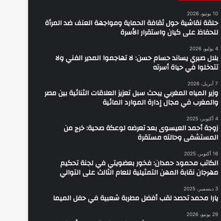
10 يونيو، 2026
حلقة نقاشية حول ثقافة الحماية ومواجهة العنف ضد المرأة
للحفاظ على كيان واستقرار الأسرة
4 يوليو، 2026
بلال صبري يساند حسام حسن: لا تهاجموا المدير الفني ولا
تتدخلوا في حياة أسرته
7 أبريل، 2026
وزير المياه المغربي يبحث سبل تعزيز العلاقات الثنائية بين مصر
والمغرب في مجال إدارة الموارد المائية
4 أكتوبر، 2025
زوجة أحمد العيسوى بعد تعرضه لوعكة صحية: خرج من
المستشفى وحالته مستقرة
16 أكتوبر، 2025
الكاتب محمود حمدان: فخور بعضويتي في لجنة تحكيم
مهرجان نقابة المهن التمثيلية للعام الثالث على التوالي
3 ديسمبر، 2025
يارا محمد تحصد لقب أفضل مطربة شعبية في حفل الميما
29 يونيو، 2026