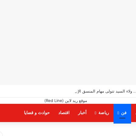
ي.. ولاء السيد تتولى مهام المنسق الإعلامي لمهرجان “الأفضل بين الأفضل” في دورته
فن
رياضة
أخبار
اقتصاد
حوادث و قضايا