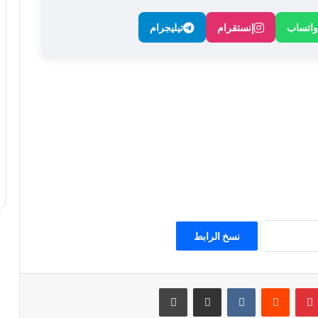
واتساب
إنستقرام
تيليجرام
نسخ الرابط
بينتيريست
مشاركة عبر البريد
طباعة