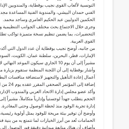
التونسية لألعاب القوى نجيب بوقطاية، والمندوبين ال
الفني حمدان البيشي، والمندوبة الفنية المساعدة مجدة
الحكمين الدوليين عبد الحكيم العامري وساجد محمد.
وجرى خلال الاجتماع بحث مختلف الجوانب التنظيمية والف
التحضيرات، بما يضمن تنظيم نسخة متميزة تواكب تطلع
القوى العربية.
الإمارات، قطر، البحرين، سلطنة عمان، الكويت، السودا
مشيراً إلى أن يوم 10 الجاري سيكون الموعد النهائي لاستلام قوائم أسماء المشاركين.
وأشار بوقطاية إلى أن اللجنة المنظمة ستقوم بزيارة مي
أعمال إعادة التأهيل والتجهيز لاستضافة منافسات البط
إضافة إلى المؤتمر الصحفي المقرر عقده يوم 24 من الشهر الجاري.
وأكد عضو مجلس إدارة الاتحاد العربي والمندوب الإدار
الحجم يتطلب جهداً لوجستياً وإدارياً متكاملاً، مشيراً 
إدارة تجربة الوفود منذ لحظة الوصول وحتى المغادرة.
وأوضح أن توفير بيئة مريحة للوفود يمثل أولوية رئيسية، 
الحمامات تُعد من أبرز الخيارات لما تتمتع به من بنية ف
وأضاف أن هناك متابعة ميدانية دقيقة فور الوصول إلى ت