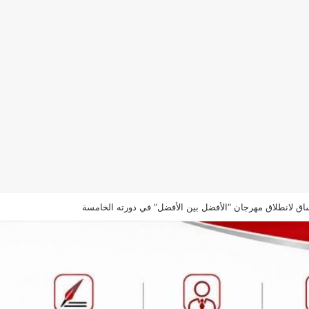
اق لانطلاق مهرجان “الأفضل بين الأفضل” في دورته الخامسة