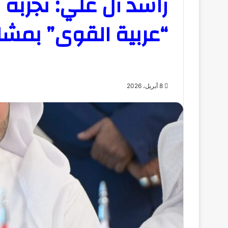
راشد آل علي: تجربة
“عربية القوى” بمشاركة ١٤
8 أبريل، 2026