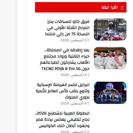
اقرا ايضا
فريق جازو للسباقات يحرز
المراكز الثلاثة الأولى في
النسخة 75 من رالي فنلندا
5 أغسطس، 2026
بعد إطلاقه في المملكة…
خبراء التقنية ورواد مجتمع
الألعاب يشاركون انطباعاتهم
حول TECNO POVA 8 Pro 5G
4 أغسطس، 2026
البرازيل تكسر الهيمنة الإسبانية
وتتوج بلقب كأس العالم للأندية
لدوري الملوك
4 أغسطس، 2026
البطولة العربية للشطرنج 2026..
نجاح تنظيمي يعكس ريادة مصر
وجهود أبطال خلف الكواليس
2 أغسطس، 2026