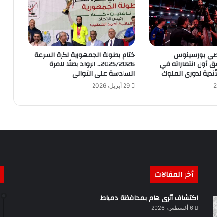
FWZ يقصي بورسينوس
ختام بطولة الجمهورية لكرة السرعة
ق أول انتصاراته في
2025/2026.. الرواد بطلًا للمرة
أندية لدوري الملوك
السادسة على التوالي
29 أبريل، 2026
أخر المقالات
اكتشاف أثرى هام بمحافظة دمياط
6 أغسطس، 2026