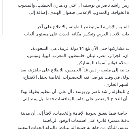
إداريين راشد ناصر بن يوسف آل علي ود.مازن الخطيب، والمندوب
 الخواجة، والمندوب الإعلامي صفوان الهندي، إضافة إلى
نية والإدارية المرتبطة بالبطولة، والاطلاع على آخر
ات الاتحاد العربي وتعكس مكانة الحدث على مستوى ألعاب
من جانبه، أوضح نجيب بوقطاية أن عدد الدول التي أكدت مشاركتها حتى الآن بلغ 14 دولة عربية، هي: السعودية،
ن، الجزائر، مصر، لبنان، فلسطين، المغرب، ليبيا، وتونس،
دانية إلى ملعب رادس غداً الخميس، للاطلاع على جاهزيته بعد
ولة، في وقت تتواصل فيه التحضيرات الخاصة بحفل الافتتاح،
ي للبطولة راشد ناصر بن يوسف آل علي، أن تنظيم بطولة بهذا
إلى أن النجاح لا يقتصر على إقامة المنافسات فقط، بل يمتد إلى
خاصة فيما يتعلق بجودة الإقامة والخدمات، لافتاً إلى أن مدينة
ندقية متميزة قادرة على استيعاب الوفود الرياضية.
ونس للتأكد من جاهزية جميع الترتيبات، والتزام الجهات المعنية