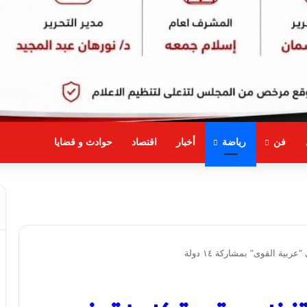
فن
رياضة
أخبار
اقتصاد
حوادث و قضايا
ية القوى” بمشاركة ١٤ دولة