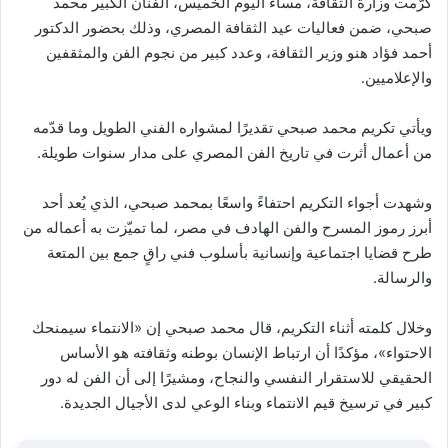
كرّمت وزارة الثقافة، مساء اليوم الخميس، الفنان الكبير محمد
صبحي، ضمن فعاليات عيد الثقافة المصري، وذلك بحضور الدكتور
أحمد فؤاد هنو وزير الثقافة، وعدد كبير من نجوم الفن والمثقفين
والإعلاميين.
ويأتي تكريم محمد صبحي تقديرًا لمشواره الفني الطويل وما قدّمه
من أعمال أثرت في تاريخ الفن المصري على مدار سنوات طويلة.
وشهدت أجواء التكريم احتفاءً واسعًا بمحمد صبحي، الذي يُعد أحد
أبرز رموز المسرح والفن الهادف في مصر، لما تميّزت به أعماله من
طرح قضايا اجتماعية وإنسانية بأسلوب فني راقٍ جمع بين المتعة
والرسالة.
وخلال كلمته أثناء التكريم، قال محمد صبحي إن «الانتماء سيمنحك
الاحتواء»، مؤكدًا أن ارتباط الإنسان بوطنه وثقافته هو الأساس
الحقيقي للاستقرار النفسي والنجاح، ومشيرًا إلى أن الفن له دور
كبير في ترسيخ قيم الانتماء وبناء الوعي لدى الأجيال الجديدة.