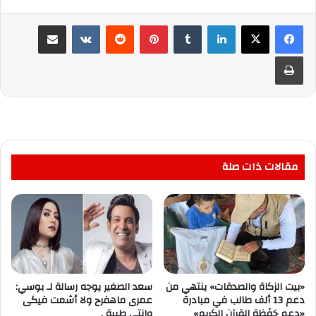
لينكدإن
بينتيريست
مشاركة عبر البريد
طباعة
مقالات ذات صلة
«بيت الزكاة والصدقات» ينتهي من
سعد الصغير يوجه رسالة لـ بوسي:
دعم 13 ألف طالب في مبادرة
عمرى ماهفرح ولا أشمت فيكى
«دعم حَفَظة القرآن الكريم»
وإنتى طيبة .