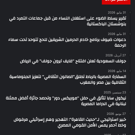
31 مايو، 2026
تقرير يسلط الضوء على استغلال النساء من قبل جماعات التمرد في
بلوشستان الباكستانية
31 مايو، 2026
دعوات ضيوف برنامج خادم الحرمين الشريفين للحج تتوحد تحت سماء
الرحمة
27 أبريل، 2026
جولف السعودية تعلن افتتاح “فايف آيرون جولف” في الرياض
14 مايو، 2026
السفارة المصرية بالرباط تطلق”الصالون الثقافي” لتعزيز الدبلوماسية
الثقافية بين مصر والمغرب
23 سبتمبر، 2025
نيكول سابا تتألق في حفل “موريكس دور” وتحصد جائزة أفضل ممثلة
لبنانية في الدراما المصرية
27 يونيو، 2026
خبير استراتيجي لـ”حديث القاهرة”: التهجير وهم إسرائيلي مرفوض
وخط أحمر يمس الأمن القومي المصري
27 نوفمبر، 2025