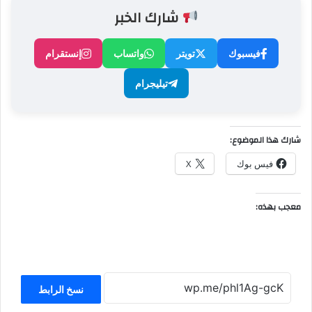
شارك الخبر
فيسبوك
تويتر
واتساب
إنستقرام
تيليجرام
شارك هذا الموضوع:
فيس بوك
X
معجب بهذه:
نسخ الرابط