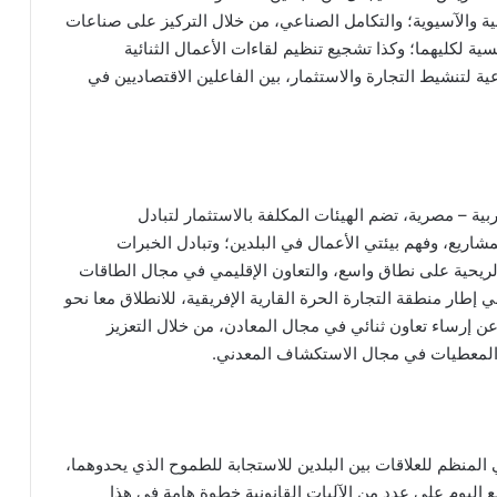
بية والآسيوية؛ والتكامل الصناعي، من خلال التركيز على صناعات
سية لكليهما؛ وكذا تشجيع تنظيم لقاءات الأعمال الثنائية
ة لتنشيط التجارة والاستثمار، بين الفاعلين الاقتصاديين في
بية – مصرية، تضم الهيئات المكلفة بالاستثمار لتبادل
ريع، وفهم بيئتي الأعمال في البلدين؛ وتبادل الخبرات
ريحية على نطاق واسع، والتعاون الإقليمي في مجال الطاقات
إطار منطقة التجارة الحرة القارية الإفريقية، للانطلاق معا نحو
 عن إرساء تعاون ثنائي في مجال المعادن، من خلال التعزيز
 والمعطيات في مجال الاستكشاف المعدني.
 المنظم للعلاقات بين البلدين للاستجابة للطموح الذي يحدوهما،
يع اليوم على عدد من الآليات القانونية خطوة هامة في هذا