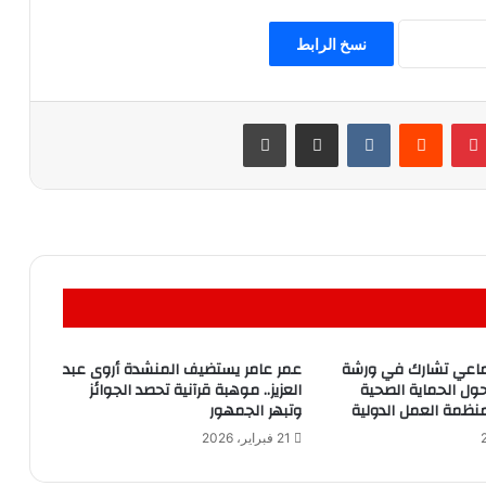
نسخ الرابط
بينتيريست
مشاركة عبر البريد
طباعة
تماعي تشارك في ورشة
عمر عامر يستضيف المنشدة أروى عبد
حول الحماية الصحية
العزيز.. موهبة قرآنية تحصد الجوائز
منظمة العمل الدولية
وتبهر الجمهور
21 فبراير، 2026