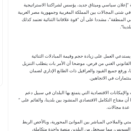
بة “إعلان سياسي وميثاق جديد، يؤسس لشراكتنا الاستراتيجية
في شتى المجالات بين المملكة المغربية وجمهورية مصر العربية
 المنطقة”، مشددا على أن “قوة علاقاتنا الثنائية تعتمد كذلك
دينا”.
ستدعي العمل على زيادة حجم وقيمة المبادلات الثنائية
 القانوني الغني من فرص، موضحا أن الأمر بات يتطلب التنزيل
ا، ورفع جميع القيود والعراقيل ذات الطابع الإداري لضمان
تثمارات في الاتجاهين.
لإمكانات الاقتصادية التي يتمتع بها البلدان في سبيل دعم
أن مفتاح التكامل الاقتصادي المنشود بين بلدينا، والقائم على ”
 عدة مجالات.
ي والملاحي المباشر بين الموانئ المحورية، وبالأخص الربط
السويس، مما سيجعل من البلدين منصة واحدة متكاملة،