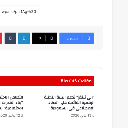
لينكدإن
فيسبوك
‫X
مقالات ذات صلة
“آبي ثينغز” تدعم البنية التحتية
التضامن الاج
الرقمية القائمة على الذكاء
“بناء القدرات 
الاصطناعي في السعودية
الاجتماعية” ل
13 مايو، 2026
12 يوليو، 2026