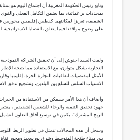
وتابع رئيس الحكومة المغربية أن اجتماع اليوم هو بمثا
بمحددات براغماتية، بما يضمن التكامل الفعلي والقوي 
الشقيقة، تعزيزا لمكانتهما كقطبين إقليميين محوريين في
على وضوح مواقفنا فيما يتعلق بالقضايا الاستراتيجية لبل
ولفت السيد اخنوش إلى أن تحقيق الشراكة النموذجية ي
التجارية بشكل متوازن، مع الاستفادة مما يتيحه الإطار
الأمثل لمقتضيات اتفاقيات التجارة الحرة، إقليميا وقاري
الانسياب السلس للسلع بين البلدين، وتشجيع تدفق الاس
وأضاف أن هذا الأمر سيمكن من الاستفادة من الخبرات وا
جهود تحقيق التنمية والرخاء للشعبين الشقيقين، معتبرا 
الربح المشترك”، يكمن في توسيع آفاق التعاون لتشمل
وسجل أن هذه المجالات تتمثل في تطوير الربط اللوجست
بين ميناء طنجة المتوسط وشرق بورسعيد ومحور قناة 