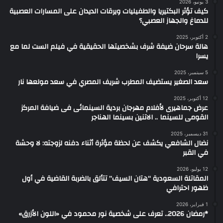
3 يونيو، 2026
كيف تؤثر البكتيريا والطفيليات ويرقات الديدان على المسارات العصبية
للدماغ والجهاز العصبي؟
2 أكتوبر، 2025
هالة سرحان ضيفة شرف بشخصيتها الحقيقية في فيلم الست لما مع
يسرا
5 سبتمبر، 2025
سعد الصغير يستضيف المطرب شريف المصري في سعد مولعها نار
12 أكتوبر، 2025
عرض جماهيرى لأفلام مهرجان بردية السينمائى فى ضيافة المركز
القومى للسينما .. الاتنين بسينما الهناجر
31 ديسمبر، 2025
نضال الشافعي يكشف عن لحظة مؤثرة أثناء دفنه لزوجته: لا وحشة
في القبر
12 يوليو، 2026
المقاتلة السعودية “هتان السيف” تتألق بالضربة القاضية في أول
ظهور احترافي
1 فبراير، 2026
*رمضان 2026.. تعرف على شخصية نور محمود في «اللون الأزرق»