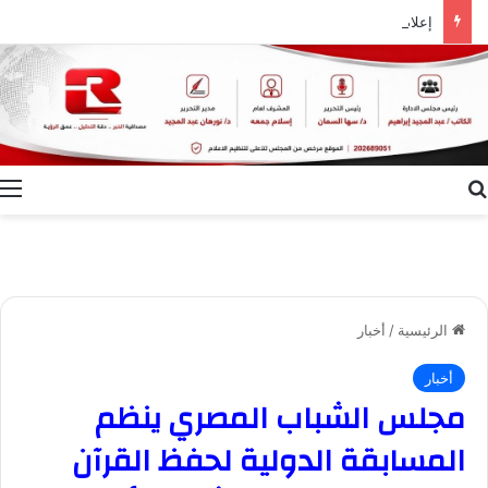
إعلام الوادي الجديد ينظم ندوة توعوية بعنوان “ظاهرة الطلاق.. الأسباب وسبل التغلب عليها”
بحث عن
ا
الرئيسية
/
أخبار
أخبار
مجلس الشباب المصري ينظم
المسابقة الدولية لحفظ القرآن