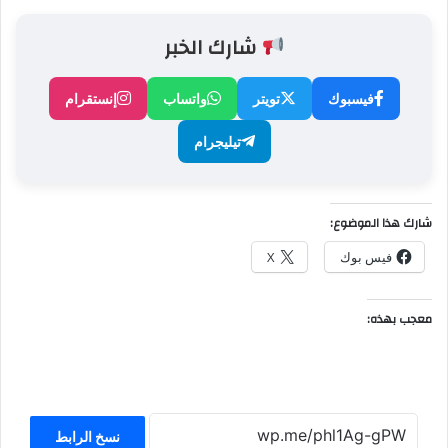
شارك الخبر
فيسبوك
تويتر
واتساب
إنستقرام
تيليجرام
شارك هذا الموضوع:
فيس بوك
X
معجب بهذه:
نسخ الرابط