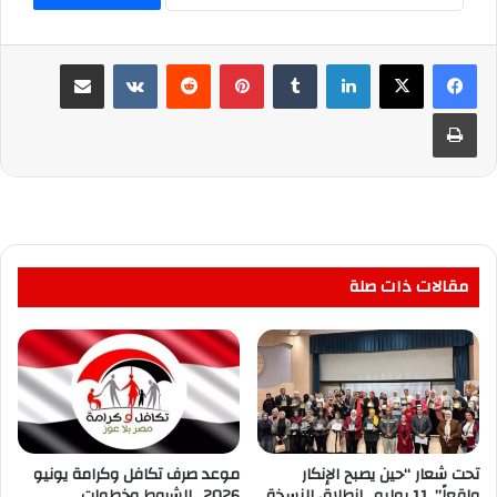
لينكدإن
بينتيريست
مشاركة عبر البريد
طباعة
مقالات ذات صلة
تحت شعار “حين يصبح الإنكار
​موعد صرف تكافل وكرامة يونيو
واقعاً”..11 يوليو.. انطلاق النسخة
2026.. الشروط وخطوات