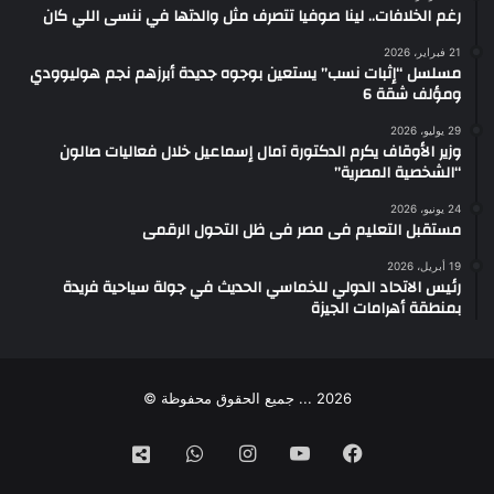
رغم الخلافات.. لينا صوفيا تتصرف مثل والدتها في ننسى اللي كان
21 فبراير، 2026
مسلسل “إثبات نسب” يستعين بوجوه جديدة أبرزهم نجم هوليوودي
ومؤلف شقة 6
29 يوليو، 2026
وزير الأوقاف يكرم الدكتورة آمال إسماعيل خلال فعاليات صالون
“الشخصية المصرية”
24 يونيو، 2026
مستقبل التعليم فى مصر فى ظل التحول الرقمى
19 أبريل، 2026
رئيس الاتحاد الدولي للخماسي الحديث في جولة سياحية فريدة
بمنطقة أهرامات الجيزة
2026 ... جميع الحقوق محفوظة ©
فيسبوك
‫YouTube
انستقرام
واتساب
تيك