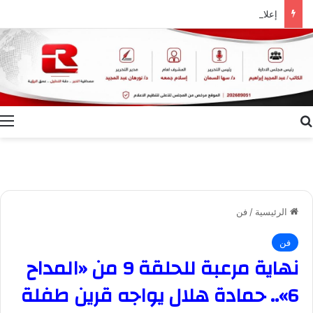
إعلام الوادي الجديد ينظم ندوة توعوية بعنوان “ظاهرة الطلاق.. الأسباب وسبل التغلب عليها”
بحث عن
ا
الرئيسية
/
فن
فن
نهاية مرعبة للحلقة 9 من «المداح
6».. حمادة هلال يواجه قرين طفلة