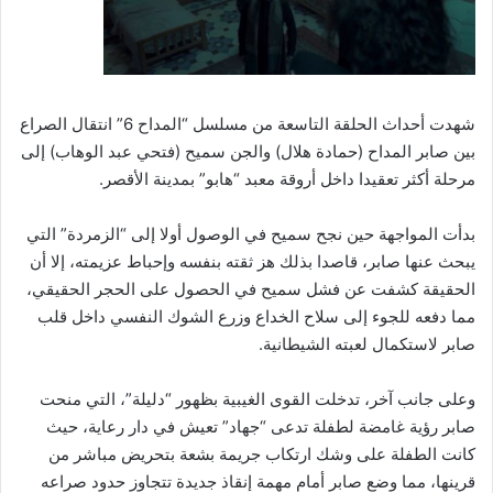
شهدت أحداث الحلقة التاسعة من مسلسل “المداح 6” انتقال الصراع
بين صابر المداح (حمادة هلال) والجن سميح (فتحي عبد الوهاب) إلى
مرحلة أكثر تعقيدا داخل أروقة معبد “هابو” بمدينة الأقصر.
بدأت المواجهة حين نجح سميح في الوصول أولا إلى “الزمردة” التي
يبحث عنها صابر، قاصدا بذلك هز ثقته بنفسه وإحباط عزيمته، إلا أن
الحقيقة كشفت عن فشل سميح في الحصول على الحجر الحقيقي،
مما دفعه للجوء إلى سلاح الخداع وزرع الشوك النفسي داخل قلب
صابر لاستكمال لعبته الشيطانية.
وعلى جانب آخر، تدخلت القوى الغيبية بظهور “دليلة”، التي منحت
صابر رؤية غامضة لطفلة تدعى “جهاد” تعيش في دار رعاية، حيث
كانت الطفلة على وشك ارتكاب جريمة بشعة بتحريض مباشر من
قرينها، مما وضع صابر أمام مهمة إنقاذ جديدة تتجاوز حدود صراعه