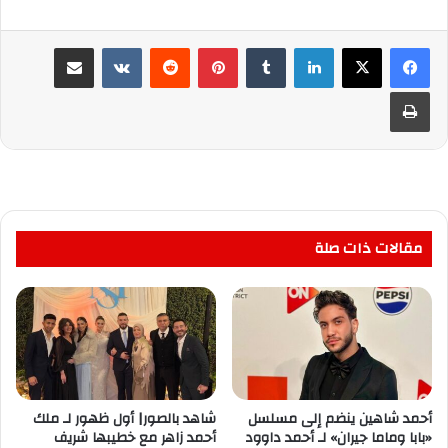
لينكدإن
بينتيريست
مشاركة عبر البريد
طباعة
مقالات ذات صلة
أحمد شاهين ينضم إلى مسلسل
شاهد بالصور| أول ظهور لـ ملك
«بابا وماما جيران» لـ أحمد داوود
أحمد زاهر مع خطيبها شريف