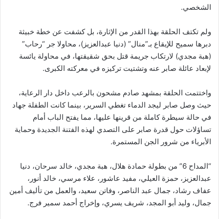
الشخصي.
ولم تكتف الحلقة بهذا القدر من الإثارة، بل كشفت عن خطة خبيثة
دبرها سميح للإيقاع بـ”منال” (دنيا عبدالعزيز)، محاولا جر “رحاب”
(هبة مجدي) لارتكاب جريمة قتل بحق شقيقتها، في محاولة يائسة
لإبعاد عائلة صابر عنه وتشتيت تركيزه في معركته الكبرى.
واختتمت الحلقة بمشهد صادم مشحون بالرعب داخل دار الرعاية،
حيث وصل صابر ليجد الدماء تغطي السرير، بينما كانت الطفلة جهاد
في حالة سيطرة كاملة من قرينها عليها، مما يفتح الباب أمام
تساؤلات حول قدرة صابر على التصدي لهذه الفتنة الجديدة وحماية
الأبرياء من شرور الجن المستمرة.
“المداح 6” من بطولة حمادة هلال، هبة مجدي، خالد سرحان، دنيا
عبدالعزيز، حمزة العيلي، مفيد عاشور، علاء مرسي، خالد أنور،
عفاف رشاد، جمال عبد الناصر، وفاتن سعيد، والعمل من تأليف أمين
جمال، وليد أبو المجد، شريف يسري، وإخراج أحمد سمير فرج.