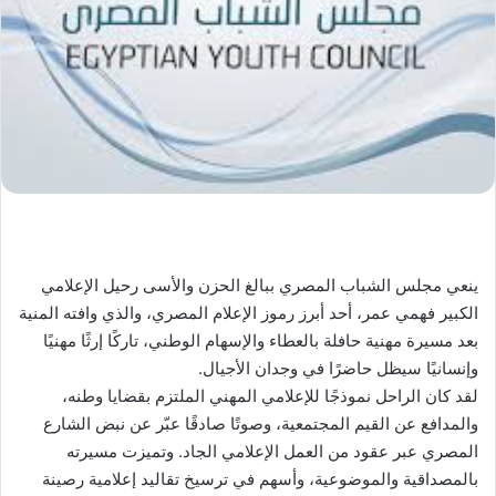
ينعي مجلس الشباب المصري ببالغ الحزن والأسى رحيل الإعلامي
الكبير فهمي عمر، أحد أبرز رموز الإعلام المصري، والذي وافته المنية
بعد مسيرة مهنية حافلة بالعطاء والإسهام الوطني، تاركًا إرثًا مهنيًا
وإنسانيًا سيظل حاضرًا في وجدان الأجيال.
لقد كان الراحل نموذجًا للإعلامي المهني الملتزم بقضايا وطنه،
والمدافع عن القيم المجتمعية، وصوتًا صادقًا عبّر عن نبض الشارع
المصري عبر عقود من العمل الإعلامي الجاد. وتميزت مسيرته
بالمصداقية والموضوعية، وأسهم في ترسيخ تقاليد إعلامية رصينة