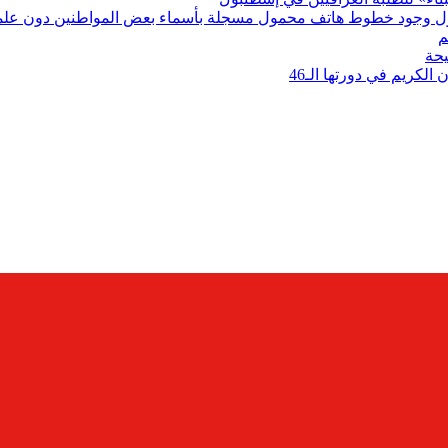
ر حول وجود خطوط هاتف محمول مسجلة بأسماء بعض المواطنين دون عل
م
يحة
الكريم في دورتها الـ46