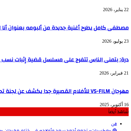
22 يناير، 2026
مصطفى كامل يطرح أغنية جديدة من ألبومه بعنوان أنا ال
23 يوليو، 2026
درة: بتمنى الناس تتفرج على مسلسل قضية إثبات نسب 
21 فبراير، 2026
مهرجان VS-FILM للأفلام القصيرة جدا يكشف عن لجنة تحكيم دورته الثانية
16 أكتوبر، 2025
شاهد أيضاً
إغلاق
فن
🔴 «مكسرات» تجمع أحمد سعد وأولاده في ختام مهرجان «ش