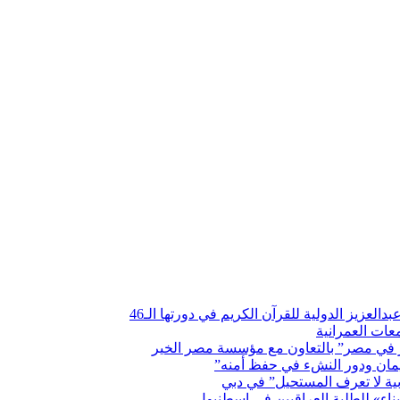
العزيز الدولية للقرآن الكريم في دورتها الـ46
عات العمرانية
ير في مصر” بالتعاون مع مؤسسة مصر الخير
يمان ودور النشء في حفظ أمنه”
ربية لا تعرف المستحيل” في دبي
ناء» للطلبة العراقيين في إسطنبول