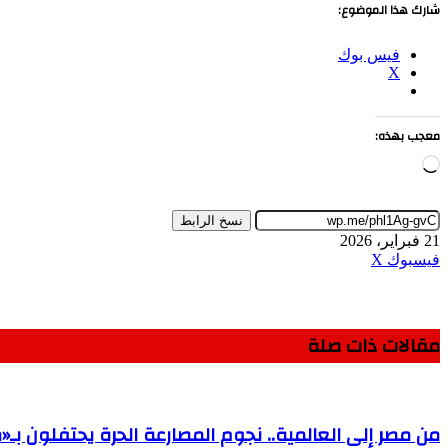
شارك هذا الموضوع:
فيس بوك
X
معجب بهذه:
جاري
التحميل…
نسخ الرابط
21 فبراير، 2026
طباعة
لينكدإن
مشاركة
بينتيريست
فيسبوك
‫X
عبر
البريد
مقالات ذات صلة
من مصر إلى العالمية.. نجوم المصارعة الحرة يحتفلون ب