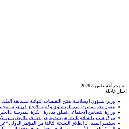
السبت, أغسطس 8 2026
أخبار عاجلة
وزير الشؤون الإسلامية يفتتح التصفيات النهائية لمسابقة الملك عبد
عقول تحب مصر: راندة المنشاوي وكتيبة الإنجاز في هيئة المجتم
وزارة التضامن الاجتماعي تطلق مبادرة ” بكرة المدرسة .. الخ
مركز شباب السلام ثالث يشهد ندوة بعنوان “حب الوطن من الإ
سبتمبر المقبل .. انطلاق النسخة الثالثة من المؤتمر الدولي “ع
المركز العربي الأوروبي يشارك في حفل تخرج «دفعة التميز والب