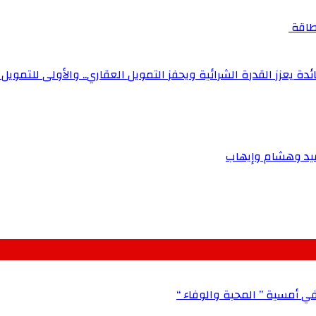
لطاقة
دة يعزز القدرة الشرائية ويحفز التمويل العقاري.. والأولى للتمويل
يد وهشام وإيهاب
في أمسية ” المحبة والوفاء “