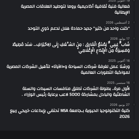
19 أكتوبر، 2025
‏فعالية فنية ثقافية أكاديمية بروما لتوطيد العلاقات المصرية
الإيطالية
2 أغسطس، 2026
“كنت واحد من كتير” جديد حمادة هلال لدعم ذوي التوحد
17 يوليو، 2026
شَابٌّ لِيبِيٌّ يَصْنَعُ الْفَارِق : مِنَ الشَّغَفِ إِلَى الِاحْتِرَافِ… سَنَد قَطِيطْ
وَمَسِيرَةٌ مِنَ الْإِبْدَاعِ الْإِعْلَامِيِّ
16 أكتوبر، 2025
ورشتا عمل لغرفة شركات السياحة و«الآياتا» لتأهيل الشركات المصرية
لمواكبة التطورات العالمية
16 سبتمبر، 2025
لأول مرة.. بطولة الشركات تطلق منافسات السيدات والسلة
الشاطئية والبادل بمشاركة 5000 لاعب برعاية رئيس الوزراء .
27 يونيو، 2026
كلية التكنولوجيا الحيوية بـجامعة MSA تحتفي بإبداعات خريجي ربيع
2026