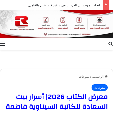
اتحاد المهندسين العرب ينعى سفير فلسطين بالقاهرة دياب اللوح ويشيد بمسيرته الوطنية والدبلوماسية
بحث عن
ا
الرئيسية
/
منوعات
منوعات
معرض الكتاب 2026| أسرار بيت
السعادة للكاتبة السيناوية فاطمة