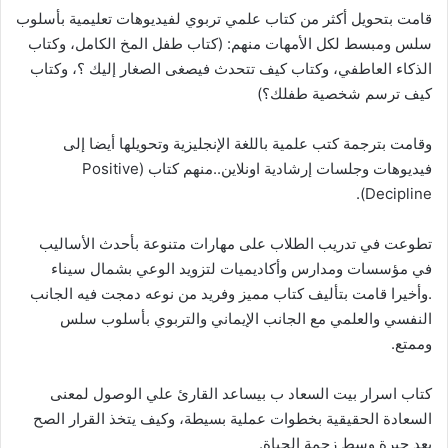
قامت بتحويل أكثر من كتاب علمي تربوي لفيديوهات تعليمية بأسلوب
سلس ومبسط لكل الأمهات منهم: (كتاب طفل المخ الكامل، وكتاب
الذكاء العاطفي، وكتاب كيف تتحدث فيصغى الصغار إليك ؟، وكتاب
كيف ترسم شخصية طفلك؟)
وقامت بترجمة كتب علمية باللغة الإنجليزية وتحويلها أيضا إلى
فيديوهات وجلسات إرشادية اونلاين..منهم كتاب (Positive
Decipline).
تطوعت في تدريب الطلاب على مهارات متنوعة بأحدث الأساليب
في مؤسسات ومدارس وأكاديميات لتزويد الوعي بشمال سيناء
.وأخيرا قامت بتأليف كتاب مميز وفريد من نوعه دمجت فيه الجانب
النفسي والعلمي مع الجانب الإيماني والتربوي بأسلوب سلس
وممتع.
كتاب اسرار بيت السعاد ب بيساعد القارئ علي الوصول لمعنى
السعادة الحقيقية بخطوات عملية بسيطة، وكيف يتخذ القرار الصح
بعد حيرة وسط زحمة الحياة.