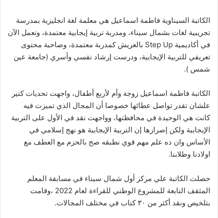
الكاتبة السيناوية فاطمة اسماعيل هي معلمة لغة انجليزية بمدرسة
تجريبية لغات بشمال سيناء، ومدربة تربية إيجابية معتمدة، وتعمل الآن
في أكاديمية Step Up بالعريش كمدربة معتمدة، وصاحبة محتوى
تعريفي للتربية الإيجابية، ودرست إرشاد نفسي وأسري (جامعة عين
شمس ).
الكاتبة فاطمة اسماعيل زوجة وأم لأربع أطفال، واجهت تحديات كتير
علشان تقدر تواصل عطائها خصوصا أن المجال الذي تميزت فيه
كانت هي الوحيدة في محافظتها، وواجهت نقد في الأول على التربية
الإيجابية ولكن إصرارها إن التربية الإيجابية هو نهج إسلامي في
الأساس وان ده علم مهم قوي نطبقه صح بالحزم مع العطف مع
اولادنا وطلابنا.
حصلت الكاتبة علي مركز أول شمال سيناء في مسابقة المعلم
المثقف التابعة للمشروع الوطني للقراءة لعام 2022 ،وقامت
بتلخيص ونقد أكثر من ٣٠ كتاب في مختلف المجالات.