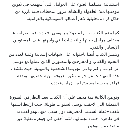
استثنائية، مسلطا الضوء على العوامل التي أسهمت في تكوين
موهبتها منذ الطفولة والنشأة، مرورا بمحطات فنية بارزة من
خلال قراءة تحليلية لأهم أعمالها السينمائية والدرامية.
كما يضم الكتاب حوارا مطولا مع بوسي، تتحدث فيه بصراحة عن
مختلف مراحل حياتها والتحديات التي واجهتها على المستويين
الإنساني والفني.
ويتميز الكتاب أيضا باحتوائه على شهادات إنسانية وفنية لعدد من
النجوم والكتاب والمخرجين والمصورين الذين عملوا مع بوسي
عن قرب، واقتربوا من تجربتها الشخصية والمهنية، حيث تكشف
هذه الشهادات عن جوانب غير معروفة من شخصيتها، وتقدم
قراءة موازية لمسيرتها من زوايا متعددة.
وتوضح الكاتبة هبة محمد علي أن الكتاب يعيد النظر في الصورة
النمطية التي لاحقت بوسي لسنوات طويلة، حيث ارتبط اسمها
بلقب «قطة السينما المصرية» دون سعي منها، وهو لقب بدا
في ظاهره احتفاء بجمالها، لكنه أخفى في جوهره تقليلا غير
منصف من موهبتها.