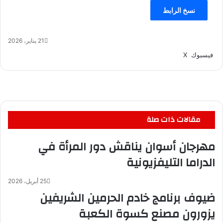
نسخ الرابط
21 يناير، 2026
لينكدإن
طباعة
مشاركة
بينتيريست
فيسبوك
‫X
عبر
البريد
مقالات ذات صلة
مهرجان أسوان يناقش دور المرأة في
الدراما التليفزيونية
25 أبريل، 2026
ضيوف برنامج خادم الحرمين الشريفين
يزورون مصنع كسوة الكعبة