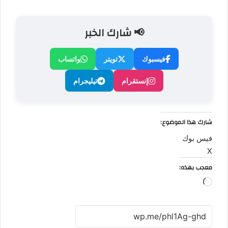
📢 شارك الخبر
فيسبوك
تويتر
واتساب
إنستقرام
تيليجرام
شارك هذا الموضوع:
فيس بوك
X
معجب بهذه:
جاري
التحميل…