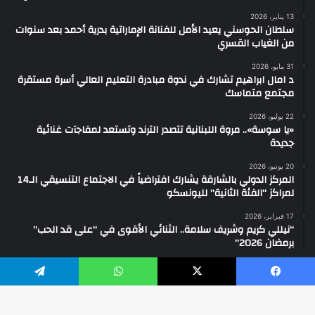
13 يناير، 2026
سلطان الحوسني يعيد الأمل للفنانة الإماراتية بدرية أحمد بعد سنوات
من الغياب القسري
31 مايو، 2026
د امال ابراهيم تشارك في ندوة مبادرة التعليم العالي أسرة مستقرة
مجتمع متماسك
22 يوليو، 2026
«يا سوسة».. مروة اللبنانية تتصدر الترند وتستعد لمفاجآت غنائية
جديدة
20 يونيو، 2026
المركز الدولي بالشارقة يشارك افتراضياً في الاجتماع التنسيقي الـ14
لمراكز “الفئة الثانية” لليونسكو
17 فبراير، 2026
“نيللي كريم وشريف سلامة.. الثنائي الأقوى في “على قد الحب”
برمضان 2026”
يسبوك
‫X
واتساب
تيلقرام
2026 ... جميع الحقوق محفوظة ©