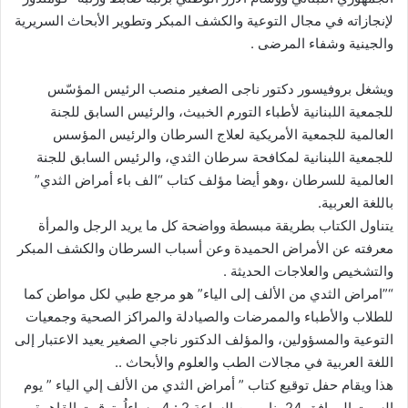
لإنجازاته في مجال التوعية والكشف المبكر وتطوير الأبحاث السريرية
والجينية وشفاء المرضى .
ويشغل بروفيسور دكتور ناجى الصغير منصب الرئيس المؤسّس
للجمعية اللبنانية لأطباء التورم الخبيث، والرئيس السابق للجنة
العالمية للجمعية الأمريكية لعلاج السرطان والرئيس المؤسس
للجمعية اللبنانية لمكافحة سرطان الثدي، والرئيس السابق للجنة
العالمية للسرطان ،وهو أيضا مؤلف كتاب “الف باء أمراض الثدي”
باللغة العربية.
يتناول الكتاب بطريقة مبسطة وواضحة كل ما يريد الرجل والمرأة
معرفته عن الأمراض الحميدة وعن أسباب السرطان والكشف المبكر
والتشخيص والعلاجات الحديثة .
“”امراض الثدي من الألف إلى الياء” هو مرجع طبي لكل مواطن كما
للطلاب والأطباء والممرضات والصيادلة والمراكز الصحية وجمعيات
التوعية والمسؤولين، والمؤلف الدكتور ناجي الصغير يعيد الاعتبار إلى
اللغة العربية في مجالات الطب والعلوم والأبحاث ..
هذا ويقام حفل توقيع كتاب ” أمراض الثدي من الألف إلي الياء ” يوم
السبت الموافق 24 يناير من الساعة 2 : 4 مساءاُ بتوقيت القاهرة