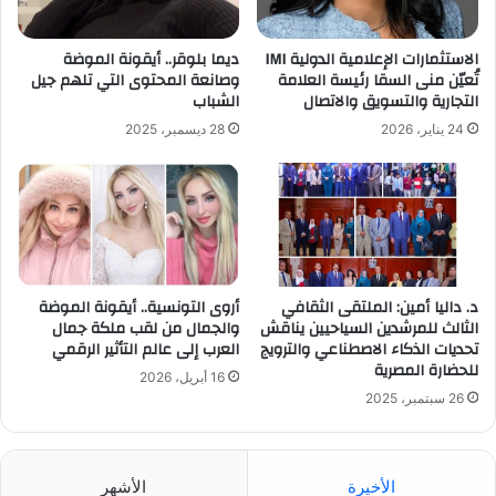
الاستثمارات الإعلامية الدولية IMI
ديما بلوقر.. أيقونة الموضة
تُعيّن منى السقا رئيسة العلامة
وصانعة المحتوى التي تلهم جيل
التجارية والتسويق والاتصال
الشباب
24 يناير، 2026
28 ديسمبر، 2025
د. داليا أمين: الملتقى الثقافي
أروى التونسية.. أيقونة الموضة
الثالث للمرشدين السياحيين يناقش
والجمال من لقب ملكة جمال
تحديات الذكاء الاصطناعي والترويج
العرب إلى عالم التأثير الرقمي
للحضارة المصرية
16 أبريل، 2026
26 سبتمبر، 2025
الأخيرة
الأشهر