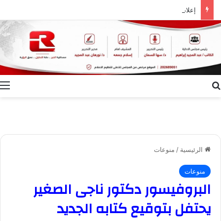
إعلام الوادي الجديد ينظم ندوة توعوية بعنوان “ظاهرة الطلاق.. الأسباب وسبل التغلب عليها”
بحث عن
ا
الرئيسية
/
منوعات
منوعات
البروفيسور دكتور ناجى الصغير
يحتفل بتوقيع كتابه الجديد