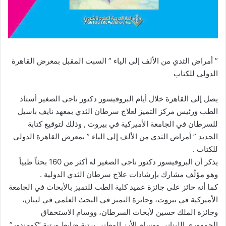
” أمراض الثدي من الألف إلى الياء ” السبت المقبل بمعرض القاهرة
الدولي للكتاب
يصل إلى القاهرة خلال أيام البروفيسور دكتور ناجى الصغير أستاذ
الطب ورئيس مركز التميز لعلاج سرطان الثدي بمعهد نايف باسيل
للسرطان في الجامعة الأميركية في بيروت , وذلك لتوقيع كتابة
الجديد ” أمراض الثدي من الألف إلى الياء ” بمعرض القاهرة الدولي
للكتاب .
يذكر أن البروفيسور دكتور ناجى الصغير له أكثر من 160 بحثاً طبياً
وهو مؤلّف مشارك بإرشادات علاج سرطان الثدي الدولية .
كما أنه حائز على جائزة عميد كلية الطب للتميز بالأبحاث في الجامعة
الأميركية في بيروت، وجائزة التميز في البحث العلمي في لبنان،
وجائزة الملك حسين لأبحاث السرطان، ووسام الاستحقاق
الجمهوري اللبناني ووسام الأرز الوطني برتبة ضابط ورتبة “كومندور”