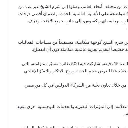
يفاً من كبار الشخصيات من مختلف أنحاء العالم، وصلوا إلى شرم الشيخ عبر عدد من
الة واضحة على الأهمية العالمية للحدث. ولضمان أقصى درجات
الحصرية، تمّ حجز جميع الفلل الـ 26 في كلوب بريفيه باي ريكسوس، إلى جانب جميع الأجنحة وغرف
يس شرم الشيخ كوجهة متكاملة، مستفيداً من مساحات الفعاليات
خصّيصاً لتقديم تجربة عالمية متكاملة دون أي انقطاع.
وكان من أبرز محطات الحدث عرضٌ جوّيٌ مبهر استمر لمدة 15 دقيقة، شاركت فيه 500 طائرة مسيّرة متزامنة، التي
د هذا العرض حجم الحدث وروح الابتكار والتميّز الإنتاجي
من خلال تعاون نخبة من الشركاء الدوليين في كل من مصر،
لمتقدّمة، إلى المؤثرات البصرية والخدمات اللوجستية، جرى تنفيذ
.
وس في الصورة الذهنية، حيث باتت شرم الشيخ يُنظر إليها ليس