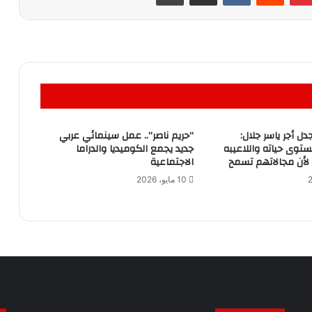
دل أجر ياسر جلال:
“حريم ناصر”.. عمل سينمائي عربي
توى حياته واللاعيبه
جديد يجمع الكوميديا والدراما
لأن مجالاتهم تسمح
الاجتماعية
10 مايو، 2026