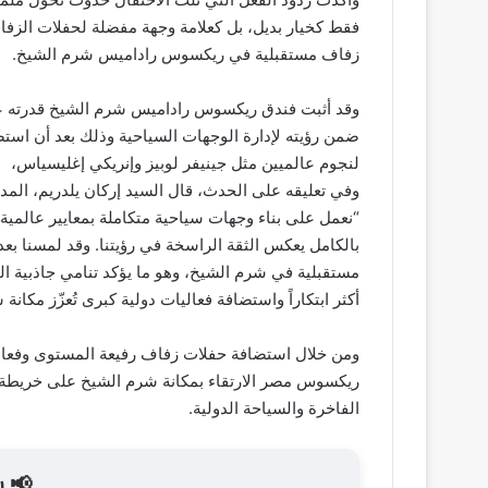
فقط كخيار بديل، بل كعلامة وجهة مفضلة لحفلات الزفاف
زفاف مستقبلية في ريكسوس راداميس شرم الشيخ.
وقد أثبت فندق ريكسوس راداميس شرم الشيخ قدرته على 
ضمن رؤيته لإدارة الوجهات السياحية وذلك بعد أن استض
لنجوم عالميين مثل جينيفر لوبيز وإنريكي إغليسياس،
وفي تعليقه على الحدث، قال السيد إركان يلدريم، الم
“نعمل على بناء وجهات سياحية متكاملة بمعايير عالمية.
بالكامل يعكس الثقة الراسخة في رؤيتنا. وقد لمسنا بعد
مستقبلية في شرم الشيخ، وهو ما يؤكد تنامي جاذبية ال
أكثر ابتكاراً واستضافة فعاليات دولية كبرى تُعزّز مكان
ومن خلال استضافة حفلات زفاف رفيعة المستوى وفعالي
ريكسوس مصر الارتقاء بمكانة شرم الشيخ على خريطة الو
الفاخرة والسياحة الدولية.
📢 ش