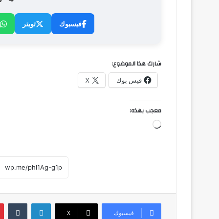
فيسبوك
تويتر
شارك هذا الموضوع:
فيس بوك
X
معجب بهذه:
جاري
التحميل…
لينكدإن
فيسبوك
‫X