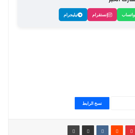
واتساب
إنستقرام
تيليجرام
نسخ الرابط
بينتيريست
مشاركة عبر البريد
طباعة