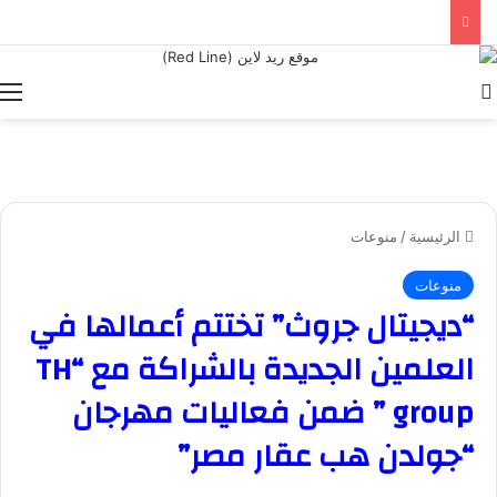
بحث عن
ا
الرئيسية
/
منوعات
منوعات
“ديجيتال جروث” تختتم أعمالها في
العلمين الجديدة بالشراكة مع “TH
group ” ضمن فعاليات مهرجان
“جولدن هب عقار مصر”