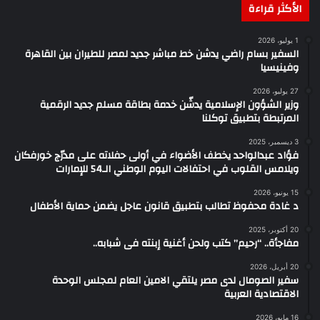
الأكثر قراءة
1 يوليو، 2026
السفير بسام راضي يدشن خط مباشر جديد لمصر للطيران بين القاهرة
وفينيسيا
27 يوليو، 2026
وزير الشؤون الإسلامية يدشّن خدمة بطاقة مسلم جديد الرقمية
المرتبطة بتطبيق توكلنا
3 ديسمبر، 2025
فؤاد عبدالواحد يخطف الأضواء في أولى حفلاته على مدرّج خورفكان
ويلامس القلوب في احتفالات اليوم الوطني الـ54 للإمارات
15 يونيو، 2026
د غادة محفوظ تطالب بتطبيق قانون عاجل يضمن حماية الأطفال
20 أكتوبر، 2025
مفاجأة.. “رحيم” كتب ولحن أغنية إبنته فى شبابه..
20 أبريل، 2026
سفير الصومال لدى مصر يلتقي الامين العام لمجلس الوحدة
الاقتصادية العربية
16 مايو، 2026