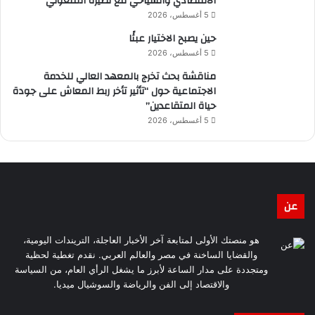
الاقتصادي والسياحي مع نظيره المنغولي
5 أغسطس، 2026
حين يصبح الاختيار عبئًا
5 أغسطس، 2026
مناقشة بحث تخرج بالمعهد العالي للخدمة
الاجتماعية حول “تأثير تأخر ربط المعاش على جودة
حياة المتقاعدين”
5 أغسطس، 2026
عن
هو منصتك الأولى لمتابعة آخر الأخبار العاجلة، التريندات اليومية،
والقضايا الساخنة في مصر والعالم العربي. نقدم تغطية لحظية
ومتجددة على مدار الساعة لأبرز ما يشغل الرأي العام، من السياسة
والاقتصاد إلى الفن والرياضة والسوشيال ميديا.