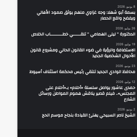
8 يونيو، 2026
بسمة أبو شهلا: وجه غزاوي ملهم يوثق صمود الأهالي
ويفضح واقع الحصار
26 يوليو، 2026
الدكتورة ” ليلى الهمامي ” تلقــــــي خطــــــــــاب الخلاص
19 يوليو، 2026
الاستضافة والرؤية في ضوء القانون الحالي ومشروع قانون
الأحوال الشخصية الجديد
23 يونيو، 2026
محافظ الوادي الجديد تلتقي رئيس محكمة استئناف أسيوط
12 يوليو، 2026
حمدى عاشور يواصل سلسلة «أحلام» بـ«أحلام على
المجلس».. فيلم قصير يناقش هموم المواطن ورسائل
الشارع
2 يونيو، 2026
الشيخ ناصر السبيحي يهنئ القيادة بنجاح موسم الحج