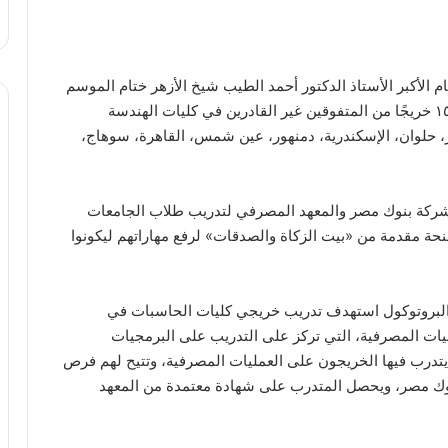
الأكبر الأستاذ الدكتور أحمد الطيب شيخ الأزهر ختام الموسم
الثالث لمبادرة «التدريب من أجل التوظيف» لتدريب ١٥٠ خريجًا من المتفوقين غير القادرين في كليات الهندسة
ر، حلوان، الإسكندرية، دمنهور، عين شمس، القاهرة، سوهاج،
 شركة بنوك مصر والمعهد المصرفي لتدريب طلاب الجامعات
منحة مقدمة من «بيت الزكاة والصدقات» لرفع مهاراتهم ليكونوا
البروتوكول استهدف تدريب خريجي كليات الحاسبات في
يات المصرفية، التي تركز على التدريب على البرمجيات
 يتدرب فيها الخريجون على العمليات المصرفية، وتتيح لهم فرص
وك مصر، ويحصل المتدرب على شهادة معتمدة من المعهد