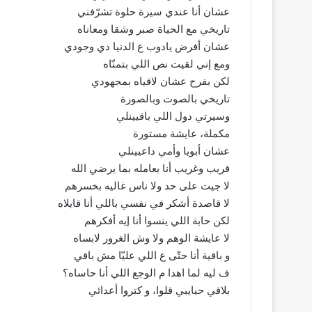
عشان أنا عندي سيرة حلوة تشرّفني
تاريخي مع الحياة صبر وشقا ومعاناه
عشان أفرض يادوب ع الدنيا دي وجودي
ومع إني لقيت نص اللي بتمنّاه
لكن بفرح عشان لاقياه بمجهودي
تاريخي بالصوت وبالصورة
وسيرتي دول اللي باقيينلي
مكملة، عايشة مستورة
عشان أبويا وأمي داعيينلي
قريب وغريب أنا بعامله بما يرضي الله
لا جيت على حد ولا ناس غاليه بخسرهم
لا قاصدة أشكر في نفسي باللي أنا قايلاه
لكن حابة اللي ينسوا أنا إيه أفكرهم
لا عايشة الوهم ولا وش الغرور لابساه
و باقية أنا حتّى ع اللي عليّا مش باقي
ف ليه لما اهدا م الوجع اللي أنا حاساه؟
بلاقي حبايبي قلوا، و كتروا أعدائي