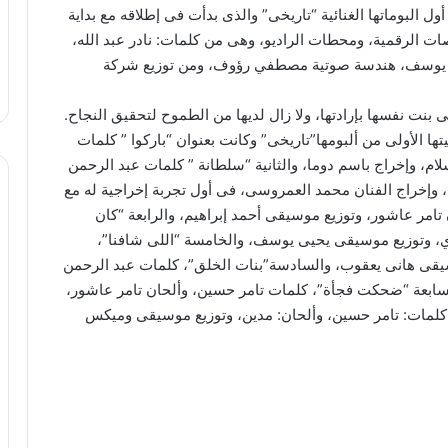
 البوماتها الغنائية “تاريخى” والذى بدأت فى إطلاقه مع بداية
نصات الرقمية، ومحطات الراديو، وهى من كلمات: نادر عبد الله،
ى يوسف، هندسة صوتية مصطفي رؤوف، ومن توزيع شركة
ى بنت نفسها بإرادتها، ولا زال لديها من الطموح لتحقيق النجاح.
ا الأولى من ألبومها”تاريخى” وكانت بعنوان “باركوا ” كلمات
م، وإخراج باسم دوما، والثانية “سلطانة ” كلمات عبد الرحمن
 وإخراج الفنان محمد العمروسى، فى أول تجربة إخراجية له مع
 تامر عاشور، وتوزيع موسيقى أحمد إبراهيم، والرابعة “كان
ي، وتوزيع موسيقى يحيى يوسف، والخامسة “اللى شافنا”،
يقى هانى يعقوب، والسادسة”بنات الخلق”، كلمات عبد الرحمن
ابعة “ضحكت فجأة”، كلمات تامر حسين، وألحان تامر عاشور،
 كلمات: تامر حسين، وألحان: مدين، وتوزيع موسيقى وميكس