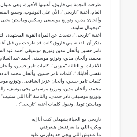
طرحت النجمة مى فاروق، أغنيتها الأخيرة، وهى عنوان أول
العام، أغنية “تاريخى”، الأن علي اليوتيوب، وجميع الم
وألحان: مدين، وتوزيع موسيقى وميكس وماستر: يحي
“ديجيتال ساوند.
أغنية “تاريخى”، تتحدث عن المرأة القوية المجتهدة، الت
يذكر أن الفنانة مي فاروق كانت قد طرحت من قبل أغنيته
تامر حسين وألحان مدين وتوزيع موسيقى أحمد عبد السلا
محمد، وألحان مدين، وتوزيع موسيقى أحمد عبد السلام،
الأغنيات، و الثالثة “ميزنى”، كلمات تامر حسين، وألحان
نفسي أقابلك”، كلمات تامر حسين، وألحان محمد الناد
كلمات تامر حسين، وألحان عزيز الشافعى، وتوزيع موس
محمد، وألحان مدين، وتوزيع موسيقى يحى يوسف، والس
وتوزيع موسيقى نادر حمدى، والثامنة “أنا اللى مشيت”
وماستر: توما.. وتقول كلمات أغنية “تاريخى”:..
تاريخي مع الحياة يشهدلي كنت أنا إيه
وبكرة اللي ما يعرفنيش هيعرفني
ما عنديش اللي ييجي حد يعايرني عليه