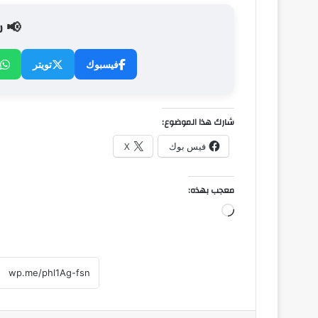
📢 ش
فيسبوك
تويتر
شارك هذا الموضوع:
فيس بوك
X
معجب بهذه:
جاري
التحميل…