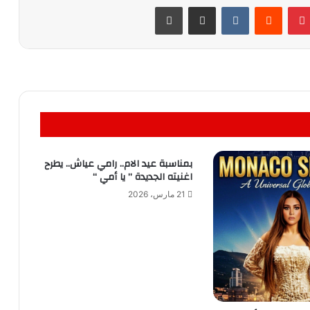
بينتيريست
مشاركة عبر البريد
طباعة
بمناسبة عيد الام.. رامي عياش.. يطرح
اغنيته الجديدة ” يا أمي “
21 مارس، 2026