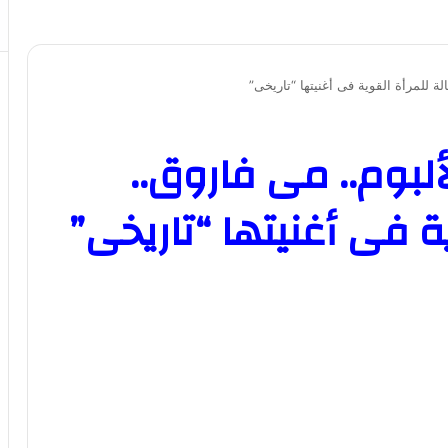
لة للمرأة القوية فى أغنيتها “تاريخى”
لألبوم.. مى فاروق..
ة فى أغنيتها “تاريخى”