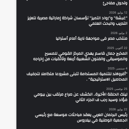
وتحول مفاجئ
12 يوليو، 2026
“غبشة” و”رواد التميز” تؤسسان شراكة إماراتية مصرية لتعزيز
التدريب والبحث العلمي
2 يوليو، 2026
منتخب مصر فى مواجهة نارية أمام أستراليا
22 أكتوبر، 2025
المخرج جمال قاسم يهدي المركز القومي للمسرح
والموسيقى والفنون الشعبية أربعة وثائقيات من إخراجه
4 سبتمبر، 2025
“أفرولاند للتنمية المستدامة تتبنى مشروعا متكاملا لتجفيف
المحاصيل الاستراتيجية” .
25 نوفمبر، 2025
لينك الحلقة الأخيرة.. الكشف عن صراع مرتقب بين بيومي
فؤاد وسيد رجب ف الجزء الثاني
22 يوليو، 2026
رئيس البرلمان العربي يعقد مباحثات موسعة مع رئيسي
الجمعية الوطنية في بيلاروس