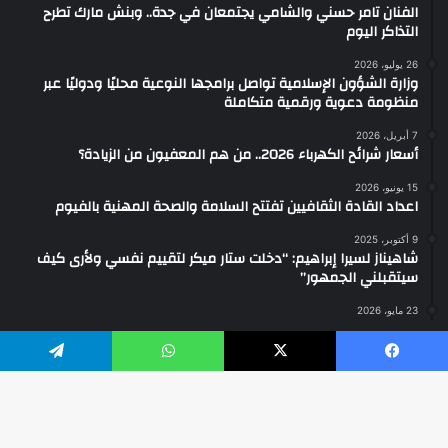
الفنان تامر حسني والشامي يجتمعان في جدة.. وبنش مارك تطرح
التذاكر اليوم
26 يوليو، 2026
وزارة الشؤون الإسلامية تواصل برامجها النوعية محليًا ودوليًا عبر
منظومة دعوية ورقمية متكاملة
7 أبريل، 2026
أسعار شرائح الكهرباء 2026.. من هم المعفيون من الزيادة؟
15 يونيو، 2026
اعداد القادة الثقافيين تفتتح السلامة والصحة المهنية بالفيوم
9 أكتوبر، 2025
شاهيناز لسيرا إبراهيم: “دخلت ستار ميكر لتقييم نفسي ولأرى كيف
سيتقبلني الجمهور”
23 مايو، 2026
يسبوك
‫X
واتساب
تيلقرام
2026 ... جميع الحقوق محفوظة ©
فيسبوك
‫YouTube
انستقرام
واتساب
تيك