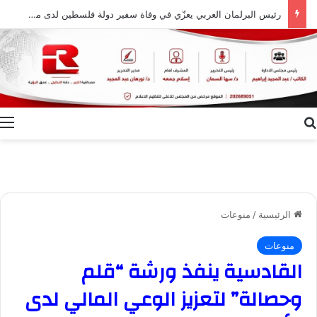
رئيس المجلس الأعلى للأئمة بأمريكا اللاتينية يشيد بتوجيه وزير الشؤون الإسلامية لضبط الخطاب الدعوي
بحث عن
ا
الرئيسية
/
منوعات
منوعات
القادسية ينفذ ورشة “قلم
وحصالة” لتعزيز الوعي المالي لدى