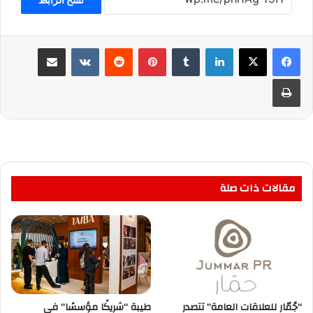
لينكدإن
بينتيريست
مشاركة عبر البريد
طباعة
مقالات ذات صلة
“جُمّار للعلاقات العامة” تتصدر
طيبة “شريكًا مؤسسًا” في