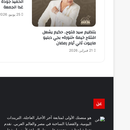
الحميد جودة الس
غدا الجمعة
25 يونيو، 2026
بتنظيم سيد فتوح.. حكيم يشعل
افتتاح خيمة «تنورة» بجي دبليو
ماريوت ثاني أيام رمضان
21 فبراير، 2026
عن
هو منصتك الأولى لمتابعة آخر الأخبار العاجلة، التريندات
اليومية، والقضايا الساخنة في مصر والعالم العربي. نقدم
تغطية لحظية ومتجددة على مدار الساعة لأبرز ما يشغل