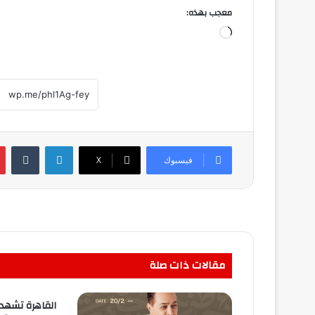
معجب بهذه:
جاري
التحميل…
لينكدإن
فيسبوك
‫X
مقالات ذات صلة
القاهرة تشهد 