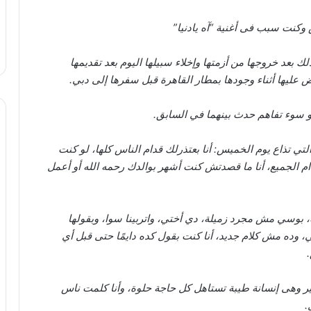
وكنت سبب فى أغنية “آه يادنيا”
 بعد خروجها من أزمتها وإخلاء سبيلها اليوم بعد تقديمها
يها أثناء وجودها بمطار القاهرة قبل سفرها إلى دبي.
أو سوء تفاهم حدث بينهما في السابق.
تي تذاع يوم الخميس: أنا بعتذرلك قدام الناس كلها، لو كنت
ام الجميع، أنا ما قصدتش كنت أشهر بوالدك رحمه الله أو أعمل
، بوسي مش مجرد زميلة، دي أختي، واتربينا سوا، وبقولها
ده مش كلام جديد، أنا كنت بقول كده دايمًا حتى قبل أي
ر وهى إنسانة طيبة تستاهل كل حاجة حلوة، وأنا كلمت ناس
.