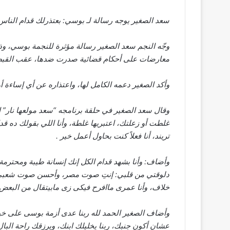
سعد الصغير يوجه رسالة لـ بوسي: بعتذرلك قدام الناس 
وجّه النجم سعد الصغير رسالة مؤثرة للنجمة بوسي، وذلك
معارضات على أحكام قضائية صدرت ضدها، عقب القبض عل
وأكد الصغير دعمه الكامل لها، واعتذاره عن أي إساءة 
وقال سعد الصغير في حلقة برنامجه “سعد مولعها نار” ال
غلطت أو زعلتك، اعتبريها غلطة، وأنا اللي بقولك ده قد
تريند، أنا فعلاً كنت بحاول أعمل خير .
وأضاف: وأنا بشهد قدام الكل إنك إنسانة طيبة ومحترمة
دلوقتي من قلبي: إنتِ صوت مصر، وأحسن صوت شعبي، و
خلاف، وأنا عمرى ماافرح فيكى زى مابيتقال من البعض.
وأضاف الصغير الحمد لله ربنا عدى أزمة بوسى على خي
عشان أكون جنبك، ربنا يخليلك ابنك، ويرزقك راحة البال