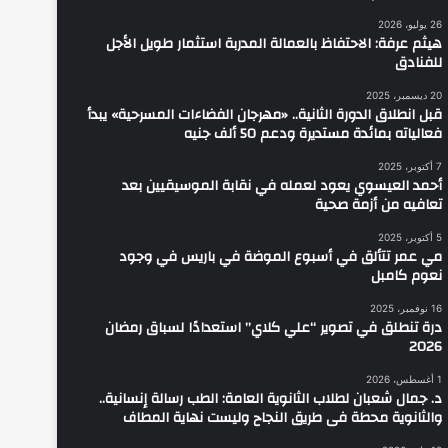
26 يوليو، 2026
هيثم عرفة: الاحتفاظ بالعمالة المدربة استثمار طويل الأجل
للفنادق
20 ديسمبر، 2025
قبل انطلاق الدورة الثانية.. «مهرجان الفضاءات المسرحية» يبدأ
فعالياته بمائدة مستديرة ودعم 50 ألف جنيه
7 أكتوبر، 2025
أحمد العيسوي يعود لعمله في نقابة الموسيقيين بعد
تعافيه من أزمة صحية
5 أكتوبر، 2025
مي عمر تتألق في أسبوع الموضة في باريس في وجود
نعوم كامبل
16 نوفمبر، 2025
درة تنطلق في تصوير “علي كلاي” استعدادًا لسباق رمضان
2026
1 أغسطس، 2026
د. جمال شعبان لطلاب الثانوية العامة: الطب رسالة إنسانية..
والثانوية محطة فى طريق النجاح وليست نهاية المطاف