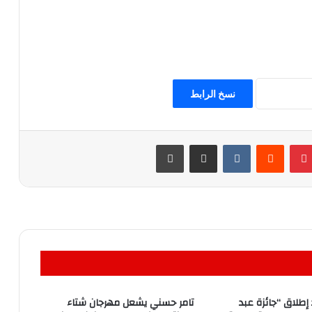
نسخ الرابط
بينتيريست
مشاركة عبر البريد
طباعة
إطلاق “جائزة عبد
تامر حسني يشعل مهرجان شتاء