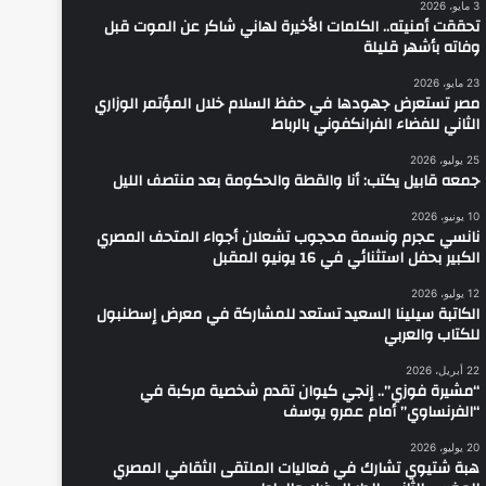
3 مايو، 2026
تحققت أمنيته.. الكلمات الأخيرة لهاني شاكر عن الموت قبل
وفاته بأشهر قليلة
23 مايو، 2026
مصر تستعرض جهودها في حفظ السلام خلال المؤتمر الوزاري
الثاني للفضاء الفرانكفوني بالرباط
25 يوليو، 2026
جمعه قابيل يكتب: أنا والقطة والحكومة بعد منتصف الليل
10 يونيو، 2026
نانسي عجرم ونسمة محجوب تشعلان أجواء المتحف المصري
الكبير بحفل استثنائي في 16 يونيو المقبل
12 يوليو، 2026
الكاتبة سيلينا السعيد تستعد للمشاركة في معرض إسطنبول
للكتاب والعربي
22 أبريل، 2026
“مشيرة فوزي”.. إنجي كيوان تقدم شخصية مركبة في
“الفرنساوي” أمام عمرو يوسف
20 يوليو، 2026
هبة شتيوي تشارك في فعاليات الملتقى الثقافي المصري