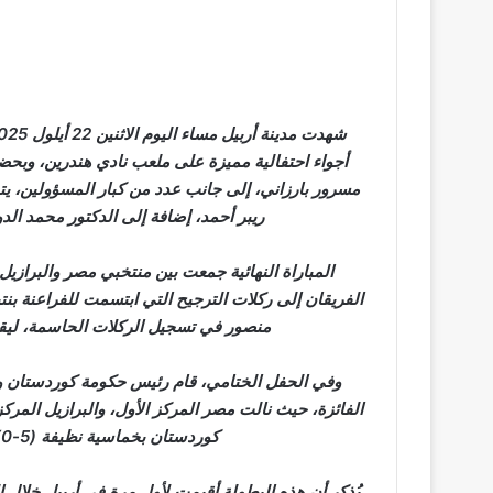
أجواء احتفالية مميزة على ملعب نادي هندرين، وبح
مسرور بارزاني، إلى جانب عدد من كبار المسؤولين، يتق
ريبر أحمد، إضافة إلى الدكتور محمد ال
منصور في تسجيل الركلات الحاسمة، ليقو
وفي الحفل الختامي، قام رئيس حكومة كوردستان ورئ
الفائزة، حيث نالت مصر المركز الأول، والبرازيل المركز 
كوردستان بخماسية نظيفة (5-0) في مباراة تحديد المركزين الثالث والرابع.