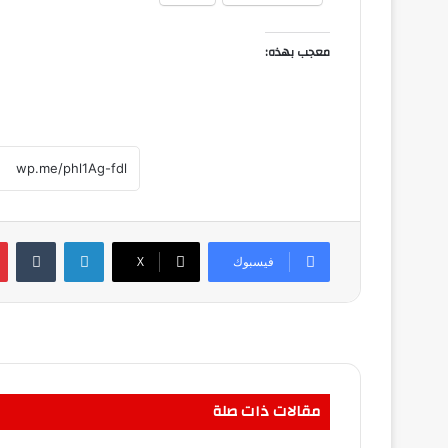
معجب بهذه:
لينكدإن
فيسبوك
‫X
مقالات ذات صلة