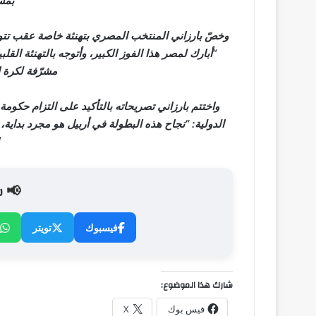
بمس
وخصّ بارزاني المنتخب المصري بتهنئة خاصة عقب تتويج
“أبارك لمصر هذا الفوز الكبير، وأتوجه بالتهنئة القل
مشرّفة لكرة ال
واختتم بارزاني تصريحاته بالتأكيد على التزام حكوم
الدولية: “نجاح هذه البطولة في أربيل هو مجرد بداي
📢 ش
فيسبوك
تويتر
شارك هذا الموضوع:
فيس بوك
X