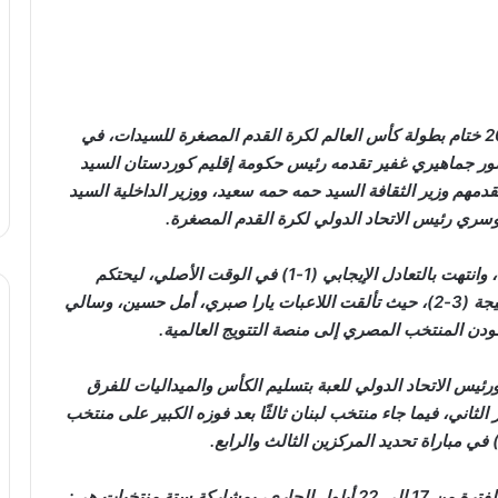
شهدت مدينة أربيل مساء اليوم الاثنين 22 أيلول 2025 ختام بطولة كأس العالم لكرة القدم المصغرة للسيدات، في
ضور جماهيري غفير تقدمه رئيس حكومة إقليم كوردستان السيد
دمهم وزير الثقافة السيد حمه حمه سعيد، ووزير الداخلية السيد
دوسري رئيس الاتحاد الدولي لكرة القدم المصغرة.
المباراة النهائية جمعت بين منتخبي مصر والبرازيل، وانتهت بالتعادل الإيجابي (1-1) في الوقت الأصلي، ليحتكم
الفريقان إلى ركلات الترجيح التي ابتسمت للفراعنة بنتيجة (3-2)، حيث تألقت اللاعبات يارا صبري، أمل حسين، وسالي
دن المنتخب المصري إلى منصة التتويج العالمية.
يس الاتحاد الدولي للعبة بتسليم الكأس والميداليات للفرق
الثاني، فيما جاء منتخب لبنان ثالثًا بعد فوزه الكبير على منتخب
يُذكر أن هذه البطولة أقيمت لأول مرة في أربيل خلال الفترة من 17 إلى 22 أيلول الجاري، بمشاركة ستة منتخبات هي: