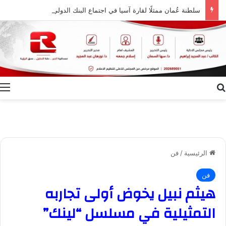
سلطنة عُمان ممثلًا لقارة آسيا في اجتماع البنك الدولي لسياسات النقل في أفريقيا
بحث عن
ا
الرئيسية
/
فن
فن
هيثم نبيل يخوض أولى تجاربه
التمثيلية في مسلسل “لينك”