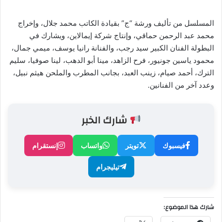
المسلسل من تأليف ورشة “ج” بقيادة الكاتب محمد جلال، وإخراج
محمد عبد الرحمن حماقي، وإنتاج شركة إيمالاين، ويشارك في
البطولة الفنان الكبير سيد رجب، والفنانة رانيا يوسف، ميمي جمال،
محمود ياسين جونيور، فرح الزاهد، مينا أبو الدهب، لينا صوفيا، سليم
الترك، أحمد صيام، زينب العبد، بجانب المطرب والملحن هيثم نبيل،
وعدد آخر من الفنانين.
شارك الخبر
فيسبوك
تويتر
واتساب
إنستقرام
تيليجرام
شارك هذا الموضوع: