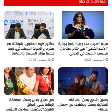
مقالات ذات صلة
فيلم “صوت هند رجب” يفوز بجائزة
دكتور كريم الحناوى.. شراكتنا مع
“الأسد الفضي” في ختام مهرجان
مهرجان الجونة السينمائي، تربط
فينيسيا السينمائي الدولي
طلابنا بروّاد السينما والثقافة
7 سبتمبر، 2025
12 سبتمبر، 2025
ياسين رشدي يعلن انطلاقته
بلال صبري يعلن رسميًا موافقة
الغنائية رسميًا ويكشف عن «جمال
الرقابة على “أوراق
عنيها»
التاروت”ويكشف مفاجآت المؤتمر