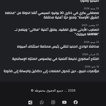
(فيديو وصور)
25 يونيو، 2026
مصطفى بكري في ذكرى 30 يونيو: السيسي أنقذ الدولة من “مخطط
الشرق الأوسط” ومنع حربًا أهلية محققة
27 نوفمبر، 2025
المطرب الأردنى طارق الفقيه.. يطلق أغنية “مكانى” وينضم لــ
“GAMMA ميوزيك”
23 يونيو، 2026
محافظ الوادي الجديد تلتقي رئيس محكمة استئناف أسيوط
25 فبراير، 2026
افتتاح أسطوري لخيمة أفندينا في ريكسوس المنتزه الإسكندرية
16 مايو، 2026
مؤتمرات للبيع… حين تتحول المنصات إلى دكاكين والرسالة إلى فاتورة
2026 ... جميع الحقوق محفوظة ©
فيسبوك
‫YouTube
انستقرام
واتساب
تيك