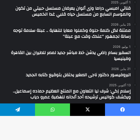
1 أكتوبر، 2025
قناتي امبسي دراما وزى ألوان يعرضان مسلسل حبيتي من تكون
والموسم السابع من مسلسل حياه قلبي غدا الخميس
25 يناير، 2026
ممتنة لكل كلمة حلوة وكملوا معايا للنهاية .. عبلة سلامة توجه
رسالة لجمهور “عندك وقت مع عبلة”
1 يوليو، 2026
السفير بسام راضي يدشن خط مباشر جديد لمصر للطيران بين القاهرة
وفينيسيا
21 يناير، 2026
البروفيسور دكتور ناجى الصغير يحتفل بتوقيع كتابه الجديد
13 أكتوبر، 2025
إسلام زكي: شرف ليا التعاون مع المنتج العظيم حماده إسماعيل..
ويكشف كواليس ترشيحه أحد ألحانه للهضبة عمرو دياب
يسبوك
‫X
واتساب
تيلقرام
2026 ... جميع الحقوق محفوظة ©
فيسبوك
‫YouTube
انستقرام
واتساب
تيك