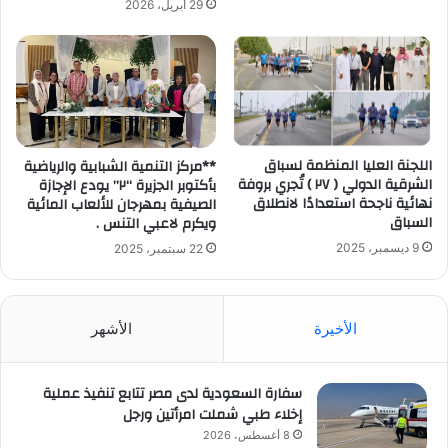
29 أبريل، 2026
اللجنة العليا المنظمة لسباق
**مركز التنمية الشبابية والرياضية
الشرقية الدولي ( ٢٧ ) تُجري بروفة
بأكتوبر الجزيرة “٢” يودع الإجازة
نهائية ناجحة استعدادًا لانطلاق
الصيفية بمهرجان للألعاب المائية
السباق
ويكرم لاعبي التنس .
9 ديسمبر، 2025
22 سبتمبر، 2025
الأخيرة
الأشهر
سفارة السعودية لدى مصر تتابع تنفيذ عملية
إخلاء طبي شملت امرأتين ورجل
8 أغسطس، 2026