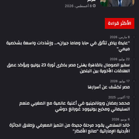
8 أغسطس، 2026
الأكثر قراءة
8 مارس، 2026
“عايدة رياض تتألق في «بابا وماما جيران»… وإشادات واسعة بشخصية
ميمي”
22 يوليو، 2026
سفير الصومال بالقاهرة يهنئ مصر بذكرى ثورة 23 يوليو ويؤكد عمق
العلاقات الأخوية بين البلدين
17 يوليو، 2026
مصر تكشف عن أسرارها
12 أكتوبر، 2025
محمد رمضان ورونالدينيو في أغنية عالمية مع المغربي منعم
السليماني ومخرج بوليوود غورانغ دوشي
6 يونيو، 2026
خالد السلامي يقود مرحلة جديدة من التميز المعرفي بإطلاق الجائزة
الأردنية الإماراتية “صانع الأفكار”