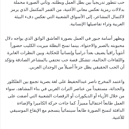
حب تتطور تدريجياً بين بطل العمل وبطلته. وتأتي الصورة محملة
بدلالات رمزية تعكس معاني الأغنية، من القمر المكتمل الذي يرمز
لاكتمال المشاعر، إلى الأسواق الشعبية التي تعكس دفء البيئة
العربية وثراء تفاصيلها الإنسانية.
ويظهر أسامة جبور في العمل بصورة العاشق الواثق الذي يواجه دلال
محبوبته بالصبر والاحتواء، بينما تمنح البطلة ميريت الكليب حضوراً
أنثوياً راقياً يضيف بعداً درامياً وإنسانياً للحكاية. وبين النظرات العابرة
واللقاءات الحالمة، تتشكل قصة حب تحتفي بالمشاعر الصادقة وتؤكد
أن الحب الحقيقي يظل جزءاً أصيلاً من الوجدان العربي.
واعتمد المخرج ناصر عبدالحفيظ على لغة بصرية تجمع بين الفلكلور
والحداثة، مستفيداً من عناصر التراث العربي في بناء المشاهد، سواء
من خلال الأزياء أو الديكورات أو الرقصات الشعبية التي أضفت على
العمل طابعاً احتفالياً مميزاً. كما جاءت حركة الكاميرا والإضاءة
الدافئة لتمنح الصورة طابعاً سينمائياً ينسجم مع الإيقاع الموسيقي
للأغنية.