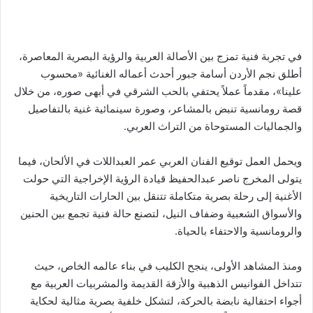
في تجربة فنية تمزج بين الأصالة العربية والرؤية البصرية المعاصرة،
أطلق نجم الأردن أسامة جبور أحدث أعماله الغنائية «محسوب
علينا»، مقدماً عملاً يحتفي بالحب الشرقي في أبهى صوره، من خلال
قصة رومانسية تنبض بالمشاعر، وصورة سينمائية غنية بالتفاصيل
والجماليات المستوحاة من التراث العربي.
ويحمل العمل توقيع الفنان العربي عمر العبداللات في الألحان، فيما
يتولى المخرج ناصر عبدالحفيظ قيادة الرؤية الإخراجية التي حولت
الأغنية إلى رحلة بصرية متكاملة تتنقل بين الحارات التاريخية
والأسواق الشعبية وضفاف النيل، لتصنع حالة فنية تجمع بين الحنين
والرومانسية والاحتفاء بالحياة.
ومنذ المشاهد الأولى، ينجح الكليب في بناء عالمه الخاص، حيث
تتداخل الفوانيس الذهبية والأزقة القديمة والمشربيات العربية مع
أجواء احتفالية نابضة بالحركة، لتشكل خلفية بصرية مثالية لحكاية