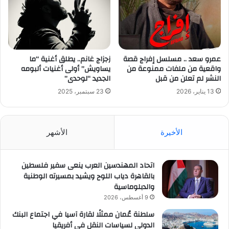
عمرو سعد .. مسلسل إفراج قصة
زجزاج غانم.. يطلق أغنية “ما
واقعية من ملفات ممنوعة من
يساويش” أولى أغنيات ألبومه
النشر لم تعلن من قبل
الجديد “لوحدى”
13 يناير، 2026
23 سبتمبر، 2025
الأخيرة
الأشهر
اتحاد المهندسين العرب ينعى سفير فلسطين
بالقاهرة دياب اللوح ويشيد بمسيرته الوطنية
والدبلوماسية
9 أغسطس، 2026
سلطنة عُمان ممثلًا لقارة آسيا في اجتماع البنك
الدولي لسياسات النقل في أفريقيا