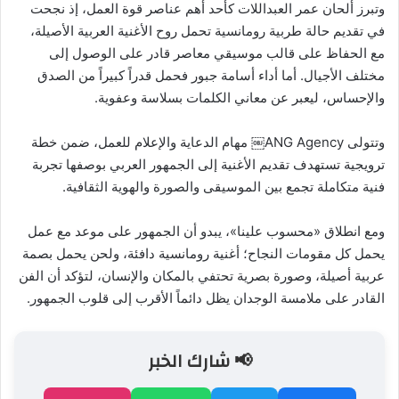
وتبرز ألحان عمر العبداللات كأحد أهم عناصر قوة العمل، إذ نجحت
في تقديم حالة طربية رومانسية تحمل روح الأغنية العربية الأصيلة،
مع الحفاظ على قالب موسيقي معاصر قادر على الوصول إلى
مختلف الأجيال. أما أداء أسامة جبور فحمل قدراً كبيراً من الصدق
والإحساس، ليعبر عن معاني الكلمات بسلاسة وعفوية.
وتتولى ANG Agency⁠￼ مهام الدعاية والإعلام للعمل، ضمن خطة
ترويجية تستهدف تقديم الأغنية إلى الجمهور العربي بوصفها تجربة
فنية متكاملة تجمع بين الموسيقى والصورة والهوية الثقافية.
ومع انطلاق «محسوب علينا»، يبدو أن الجمهور على موعد مع عمل
يحمل كل مقومات النجاح؛ أغنية رومانسية دافئة، ولحن يحمل بصمة
عربية أصيلة، وصورة بصرية تحتفي بالمكان والإنسان، لتؤكد أن الفن
القادر على ملامسة الوجدان يظل دائماً الأقرب إلى قلوب الجمهور.
📢 شارك الخبر