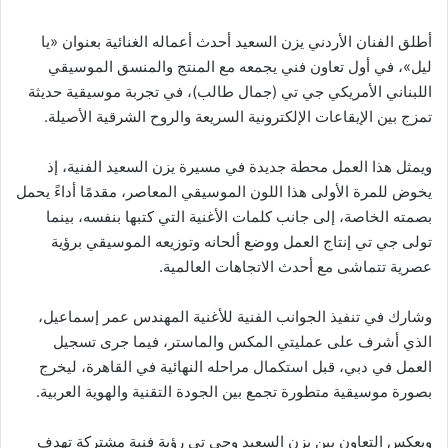
أطلق الفنان الأردني يزن السعيد أحدث أعماله الغنائية بعنوان «يا
ليل»، في أول تعاون فني يجمعه مع المنتج والمنسق الموسيقي
اللبناني الأمريكي جي تي (جمال طالب)، في تجربة موسيقية حديثة
تمزج بين الإيقاعات الإلكترونية السريعة والروح الشرقية الأصيلة.
ويمثل هذا العمل محطة جديدة في مسيرة يزن السعيد الفنية، إذ
يخوض للمرة الأولى هذا اللون الموسيقي المعاصر، مقدمًا أداءً يحمل
بصمته الخاصة، إلى جانب كلمات الأغنية التي كتبها بنفسه، بينما
تولى جي تي إنتاج العمل ووضع ألحانه وتوزيعه الموسيقي برؤية
عصرية تتماشى مع أحدث الاتجاهات العالمية.
وشارك في تنفيذ الجوانب الفنية للأغنية المهندس عمر إسماعيل،
الذي أشرف على عمليتي المكس والماستر، فيما جرى تسجيل
العمل في دبي، قبل استكمال مراحله النهائية في القاهرة، ليخرج
بصورة موسيقية متطورة تجمع بين الجودة التقنية والهوية العربية.
ويعكس التعاون بين يزن السعيد وجي تي رؤية فنية مشتركة تهدف