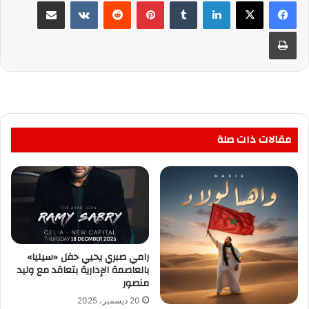
لينكدإن
بينتيريست
مشاركة عبر البريد
طباعة
مقالات ذات صلة
رامي صبري يحيي حفل «سيليا»
بالعاصمة الإدارية بتعاقد مع وليد
منصور
20 ديسمبر، 2025