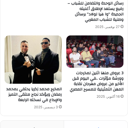
رسائل الوحدة والتضامن للشباب –
رفيع يستعد لإطلاق أغنيته
الجديدة “وا هيا لولاد” برسائل
وطنية للشباب المغربي
27 نوفمبر، 2025
3 عروض منها اثنين لمخرجات
وورشة مؤثرات ..في اليوم قبل
الأخير من عروض مهرجان نقابة
المخرج محمد زكريا يحتفي بمحمد
المهن التمثيلية للمسرح المصري
رمضان ويؤكد نجاح ملتقى التميز
16 أكتوبر، 2025
والإبداع في نسخته الرابعة
3 ديسمبر، 2025