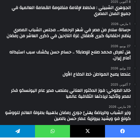
8 أكتوبر، 2025
الجوهري الشبيني : مخطط لإقامة منظومة القمامة العالمية في
جميع المدن المصري
1 مارس، 2026
«رسالة سلام من مصر في شهر الرحمة»… مجلس الشباب المصري
ينظم احتفالية كبرى لأطفال غزة النازحين في ذكرى العاشر من رمضان
27 يونيو، 2026
هل تعرض محمد صلاح للإصابة؟ .. حسام حسن يكشف سبب استبداله
أمام إيران.
22 يوليو، 2026
عندما يصبح المواطن خط الدفاع الأول
7 أكتوبر، 2025
خالد الطوخي: فوز الدكتور العناني بمنصب مدير عام اليونسكو فخر
لمصر وتأكيد لريادتها الثقافية عالميا
29 مارس، 2026
وزير الشباب والرياضة يهنئ جوري رمضان بذهبية بطولة العالم للووشو
كونغ فو ويشيد ببرونزية عمار حسن بالصين
يسبوك
‫X
واتساب
تيلقرام