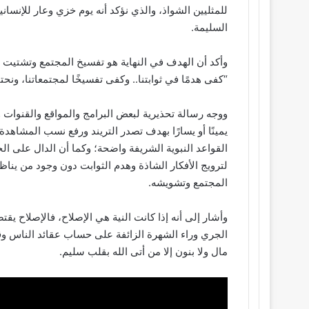
للمثليين الشواذ، والذي نؤكد أنه يوم خزي وعار للإنسان
السليمة.
وأكد أن الهدف في النهاية هو تفسيخ المجتمع وتشتيت ا
“كفى هدمًا في ثوابتنا.. وكفى تفسيخًا لمجتمعاتنا، ونحتا
ووجه رسالة تحذيرية لبعض البرامج والمواقع والقنوات وا
يمينًا أو يسارًا بهدف تصدر التريند ورفع نسب المشاهد
القواعد النبوية الشريفة واضحة؛ وكما أن الدال على ال
لترويج الأفكار الشاذة وهدم الثوابت دون وجود من ينا
المجتمع وتشويشه.
وأشار إلى أنه إذا كانت النية هي الإصلاح، فالإصلاح يق
الجري وراء الشهرة الزائفة على حساب عقائد الناس وقي
مال ولا بنون إلا من أتى الله بقلب سليم.