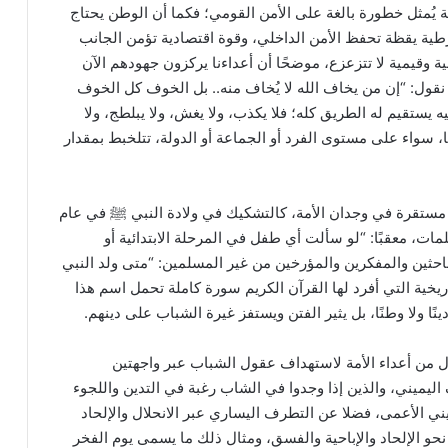
 يُمثل خطورة بالغة على الأمن القومي؛ فكما أن الوطن يحتاج
ة يقظة تحفظ الأمن الداخلي، وقوة اقتصادية تؤمن الجانب
 وقيمية لا تتزعزع، موضحًا أن أعداءنا يركزون جهودهم الآن
ول: “إن من يخاف الله لا يُخاف منه.. بل الخوف كل الخوف
 يستقيم له الطريق كله؛ فلا يكذب، ولا يغش، ولا يبلطج، ولا
ا، سواء على مستوى الفرد أو الجماعة أو الدولة، تتلخبط بمقدار
ة مستقرة في وجدان الأمة، كالتشكيك في ولادة النبي ﷺ في عام
لمات، معقبًا: “لو سألت أي طفل في المرحلة الابتدائية أو
باحثين والمفكرين والمؤرخين من غير المسلمين: “متى ولد النبي
ريخية التي أفرد لها القرآن الكريم سورة كاملة تحمل اسم هذا
ًا ولا وطنًا، بل يثير الفتن ويستفز غيرة الشباب على دينهم.
من أعداء الأمة لاستهداف عقول الشباب عبر واجهتين
اليميني، والذين إذا وجدوا في الشاب رغبة في التدين واللجوء
ني الأعمى، فضلا عن التطرف اليساري عبر الانحلال والإلحاد
حو الإلحاد والإباحية والفسق، ومثال ذلك ما يسمى يوم الفخر