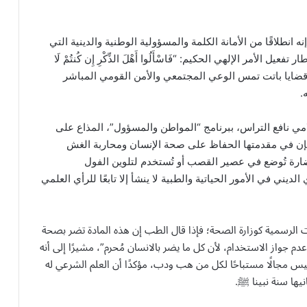
 انطلاقًا من الأمانة الكلمة والمسؤولية الوطنية والدينية التي
الأمر الإلهي الحكيم: “فَاسْأَلُوا أَهْلَ الذِّكْرِ إِن كُنتُمْ لَا
ي قضايا باتت تمس الوعي المجتمعي والأمن القومي المباشر
.
امي نافع التراس، ببرنامج “المواطن والمسؤول”، المذاع على
 فإن في مقدمتها الحفاظ على صحة الإنسان ومحاربة الغش
ارة تُوضع في عصير القصب أو تُستخدم لتلوين الفول
يني في الأمور الحياتية والطبية لا ينشأ إلا تابعًا للرأي العلمي
الرسمية كوزارة الصحة؛ فإذا قال الطب إن هذه المادة تضر بصحة
دم جواز الاستخدام، لأن كل ما يضر بالانسان مُحرم”، مشيرًا إلى أنه
ليس مجالًا مستباحًا لكل من هب ودب، مؤكدًا أن العلم الشرعي له
نيها سنة نبينا ﷺ.