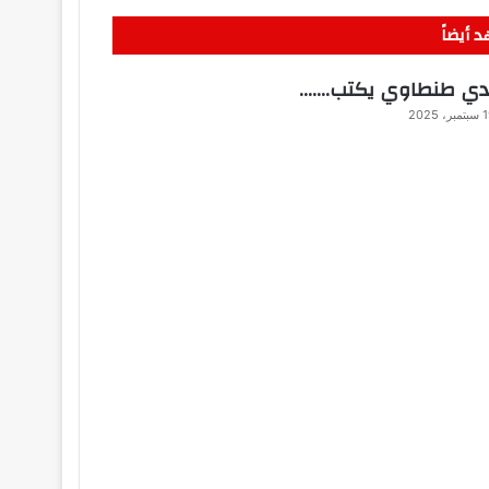
 أيضاً
ي طنطاوي يكتب…….
ر، 2025