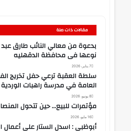
مقالات ذات صلة
بدعوة من معالي النائب طارق عبد 
نوعها فى محافظة الدقهليه
7 يناير، 2026
سلطة العقبة ترعي حفل تخريج الفو
العامة في مدرسة راهبات الوردية
8 يونيو، 2026
مؤتمرات للبيع… حين تتحول المنصات
16 مايو، 2026
أبوظبي : اسدل الستار علي أعمال ال