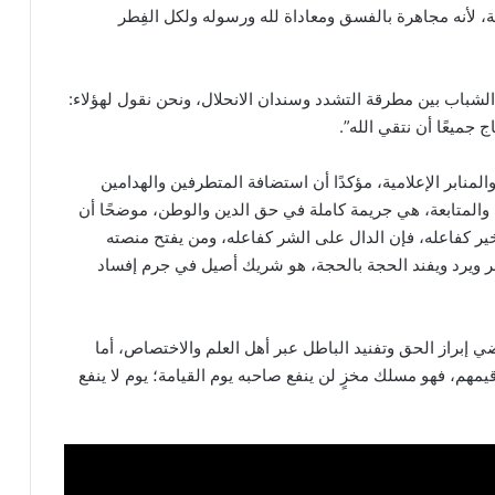
ية، لأنه مجاهرة بالفسق ومعاداة لله ورسوله ولكل الفِطر
لشباب بين مطرقة التشدد وسندان الانحلال، ونحن نقول لهؤلاء:
ج جميعًا أن نتقي الله”.
لمنابر الإعلامية، مؤكدًا أن استضافة المتطرفين والهدامين
ة والمتابعة، هي جريمة كاملة في حق الدين والوطن، موضحًا أن
خير كفاعله، فإن الدال على الشر كفاعله، ومن يفتح منصته
ظر ويرد ويفند الحجة بالحجة، هو شريك أصيل في جرم إفساد
تضي إبراز الحق وتفنيد الباطل عبر أهل العلم والاختصاص، أما
مهم، فهو مسلك مخزٍ لن ينفع صاحبه يوم القيامة؛ يوم لا ينفع