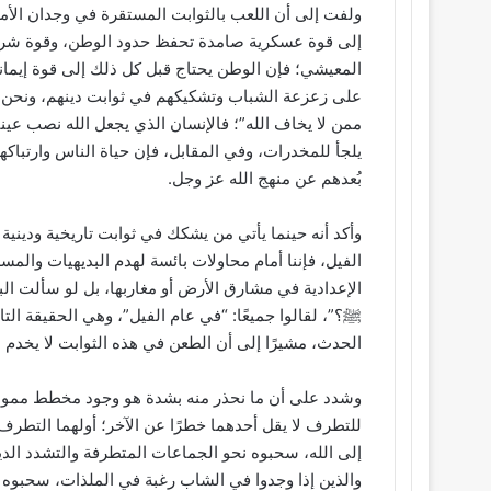
ولفت إلى أن اللعب بالثوابت المستقرة في وجدان الأمة
إلى قوة عسكرية صامدة تحفظ حدود الوطن، وقوة شرطي
المعيشي؛ فإن الوطن يحتاج قبل كل ذلك إلى قوة إيمانية
على زعزعة الشباب وتشكيكهم في ثوابت دينهم، ونحن نق
ممن لا يخاف الله”؛ فالإنسان الذي يجعل الله نصب عينيه
يلجأ للمخدرات، وفي المقابل، فإن حياة الناس وارتباكه
بُعدهم عن منهج الله عز وجل.
وأكد أنه حينما يأتي من يشكك في ثوابت تاريخية وديني
الفيل، فإننا أمام محاولات بائسة لهدم البديهيات والمس
الإعدادية في مشارق الأرض أو مغاربها، بل لو سألت ال
ﷺ؟”، لقالوا جميعًا: “في عام الفيل”، وهي الحقيقة التا
الحدث، مشيرًا إلى أن الطعن في هذه الثوابت لا يخدم دين
وشدد على أن ما نحذر منه بشدة هو وجود مخطط ممول 
للتطرف لا يقل أحدهما خطرًا عن الآخر؛ أولهما التطرف 
إلى الله، سحبوه نحو الجماعات المتطرفة والتشدد الدي
والذين إذا وجدوا في الشاب رغبة في الملذات، سحبوه ن