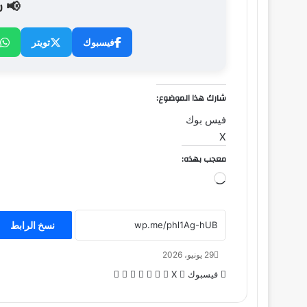
📢 ش
فيسبوك
تويتر
شارك هذا الموضوع:
فيس بوك
X
معجب بهذه:
جاري
التحميل…
نسخ الرابط
29 يونيو، 2026
لينكدإن
بينتيريست
طباعة
مشاركة
فيسبوك
‫X
عبر
البريد