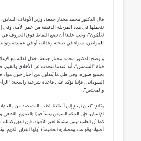
قال الدكتور محمد مختار جمعة، وزير الأوقاف السابق، إنه
نتحملها في هذه المرحلة الدقيقة من عمر الأمة، وفي إطار تفعيل 
تَعْلَمُونَ”، وجب علينا أن نضع النقاط فوق الحروف ف
للمواطن، سواء في صحته وغذائه، أو في عقيدته وثوابته
وأوضح الدكتور محمد مختار جمعة، خلال لقائه مع الإعل
قناة “الشمس”، أنه عندما نتحدث عن الأخلاق والقيم،
بجميع صوره، وفي ظل ما يُتداول من أخبار حول مواد ض
السوداني، فإننا نؤكد على قاعدة شرعية راسخة: “الرأي الد
والمختص”.
وتابع: “نحن نرجع إلى أساتذة الطب المتخصصين والجهات 
الإنسان، فإن الحكم الشرعي ينشأ فورًا بالتحريم القطعي وع
كما أن الطب ليس مشاعًا لغير الأطباء، فإن الدين كذلك 
أصوله وقواعده ومصادره العظيمة؛ أولها القرآن الكريم، وثا