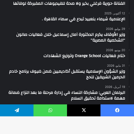
الفنانة حورية فرغلي بخير ولا صحة للفيديوهات المفبركة لوفاتها
12 أكتوبر، 2025
الإعلامية شيماء بنعبيد تبدع في سماء القاهرة .
29 يوليو، 2026
وزير الأوقاف يكرم الدكتورة آمال إسماعيل خلال فعاليات صالون
“الشخصية المصرية”
20 يونيو، 2026
ختام فعاليات Orange School وتوزيع الشهادات
31 مايو، 2026
وزير الشؤون الإسلامية يستقبل أكاديميين ضمن ضيوف برنامج خادم
الحرمين الشريفين للحج
19 أبريل، 2026
البرلمان العربي: مشاركة النساء في إدارة مرحلة ما بعد النزاع ضمانة
مهمة لاستدامة تحقيق السلام
يسبوك
‫X
واتساب
تيلقرام
2026 ... جميع الحقوق محفوظة ©