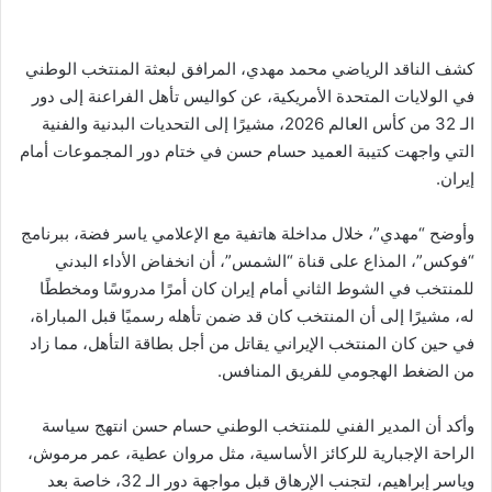
​كشف الناقد الرياضي محمد مهدي، المرافق لبعثة المنتخب الوطني
في الولايات المتحدة الأمريكية، عن كواليس تأهل الفراعنة إلى دور
الـ 32 من كأس العالم 2026، مشيرًا إلى التحديات البدنية والفنية
التي واجهت كتيبة العميد حسام حسن في ختام دور المجموعات أمام
إيران.
وأوضح “مهدي”، خلال مداخلة هاتفية مع الإعلامي ياسر فضة، ببرنامج
“فوكس”، المذاع على قناة “الشمس”، أن انخفاض الأداء البدني
للمنتخب في الشوط الثاني أمام إيران كان أمرًا مدروسًا ومخططًا
له، مشيرًا إلى أن المنتخب كان قد ضمن تأهله رسميًا قبل المباراة،
في حين كان المنتخب الإيراني يقاتل من أجل بطاقة التأهل، مما زاد
من الضغط الهجومي للفريق المنافس.
​وأكد أن المدير الفني للمنتخب الوطني حسام حسن انتهج سياسة
الراحة الإجبارية للركائز الأساسية، مثل مروان عطية، عمر مرموش،
وياسر إبراهيم، لتجنب الإرهاق قبل مواجهة دور الـ 32، خاصة بعد