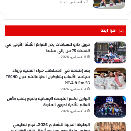
5 أغسطس، 2026
اقرا ايضا
فريق جازو للسباقات يحرز المراكز الثلاثة الأولى في
النسخة 75 من رالي فنلندا
5 أغسطس، 2026
بعد إطلاقه في المملكة… خبراء التقنية ورواد
مجتمع الألعاب يشاركون انطباعاتهم حول TECNO
POVA 8 Pro 5G
4 أغسطس، 2026
البرازيل تكسر الهيمنة الإسبانية وتتوج بلقب كأس
العالم للأندية لدوري الملوك
4 أغسطس، 2026
البطولة العربية للشطرنج 2026.. نجاح تنظيمي
يعكس ريادة مصر وجهود أبطال خلف الكواليس