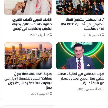
أيالا: الجماهير ستكون الفائز
الاتحاد العربي لألعاب القوى:
الحقيقي في أمسية “IBA PRO
جاهزية كاملة لانطلاق بطولة
18” بالمكسيك
الشباب والشابات في تونس
21 مايو، 2026
22 أبريل، 2026
صوت الحماس في ثمانية.. مدحت
بطولة “IBA للملاكمة بدون
شلبي ينقل دوري روشن بالمجان
قفازات” تسجل ظهورها الأول في
عبر قناة ثمانية .
الولايات المتحدة بمشاركة جون
جونز
29 أغسطس، 2025
17 يونيو، 2026