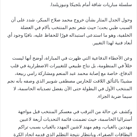
سلسلة مباريات شاقة أمام بلجيكا ونيوزيلندا.
​وحول الجدل المثار بشأن خروج محمد صلاح المبكر، شدد على أن
السبب طبي بحت؛ حيث شعر نجم المنتخب بآلام في العضلة
الخلفية، وهو ما استدعى استبداله فورًا للحفاظ عليه، نافيًا وجود أي
أبعاد فنية لهذا التغيير.
​وعن الأخطاء الدفاعية التي ظهرت في المباراة، أوضح أنها ليست
خللاً في المنظومة، بل نتاج طبيعي للتغييرات الاضطرارية في قلب
الدفاع، خاصة مع إصابة محمد عبد المنعم ومشاركة رامي ربيعة،
مشيدًا بالتألق اللافت للحارس مصطفى شوبير الذي وصفه بأنه نجم
المنتخب الأول في البطولة حتى الآن بفضل تصدياته الحاسمة، لا
سيما ضربة الجزاء.
​وكشف عن حالة من الترقب في معسكر المنتخب قبل مواجهة
أستراليا الحاسمة، حيث تضمنت قائمة التحديات أربعة لاعبين
مهددين بالغياب، وهم مهند لاشين المهدد بالغياب بسبب تراكم
البطاقات الصفراء، وبانتظار نتيجة التظلم الذي قدمه اتحاد الكرة