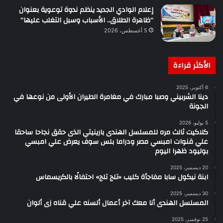
إعلام الوادي الجديد ينظم ندوة توعوية بعنوان
“ظاهرة الطلاق.. الأسباب وسبل التغلب عليها”
5 أغسطس، 2026
الأكثر قراءة
6 أكتوبر، 2025
دينا الشربيني وصبا مبارك في مغامرة الطيران الأولى من نوعها في
الجونة
5 يوليو، 2026
كلاكيت ثالث مره للمسلسل الهندى بارينيتي الذى حقق نجاحا ساحقا
علي قنوات امبسي مصر ودراما بلس سوف يعرض علي امبسي
بوليود ظهرا اليوم
20 ديسمبر، 2025
ابنة نيكول سابا مفاجأة كليب «تلج تلج» احتفالًا بالكريسماس
30 ديسمبر، 2025
المسلسل الهندى أنا معك آخر أعمال ألسنه علي قناه زى ألوان
25 نوفمبر، 2025