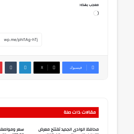
معجب بهذه:
جاري
التحميل…
لينكدإن
فيسبوك
‫X
مقالات ذات صلة
محافظ الوادى الجديد تفتتح معرض