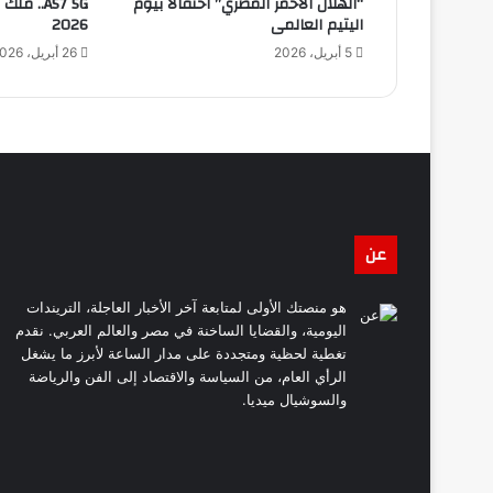
“الهلال الاحمر المصري” احتفالا بيوم
A57 5G..
اليتيم العالمى
2026
5 أبريل، 2026
26 أبريل، 2026
عن
هو منصتك الأولى لمتابعة آخر الأخبار العاجلة، التريندات
اليومية، والقضايا الساخنة في مصر والعالم العربي. نقدم
تغطية لحظية ومتجددة على مدار الساعة لأبرز ما يشغل
الرأي العام، من السياسة والاقتصاد إلى الفن والرياضة
والسوشيال ميديا.