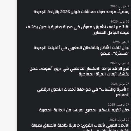
2 فبراير، 2026
رسمياً.. موعد صرف معاشات فبراير 2026 بالزيادة الجديدة
26 يوليو، 2026
لقاءٌ عبر آلاف الأميال: معرضٌ فى مدينة صغيرة بالصين يكشف
قيمة التبادل الحضارى
7 يناير، 2026
نوال تلفت الأنظار بالقفطان المغربي في أغنيتها الجديدة
“مسكرة”.. فيديو
4 فبراير، 2026
فرح الزاهد تواجه الانكسار العاطفي في «روج أسود».. عمل
يكشف أزمات المرأة المعاصرة
27 يوليو، 2026
“الأسرة والشباب” في مواجهة تحديات التحول الرقمي
المعاصر
27 نوفمبر، 2025
حفل تكريم للسفير المصري بفرنسا من الجالية المصرية
22 أبريل، 2026
الاتحاد العربي لألعاب القوى: جاهزية كاملة لانطلاق بطولة