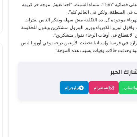
وقال “الديهي” خلال تقديم برنامجه “بالورقة والقلم” على فضائية “Ten”، مساء السبت، “احنا نعيش موجة حر كريهة
ي المنطقة، ولكن في العالم كله”.
هرباء موجودة كل ده التكلفة مش سهلة وبفكر الناس بفترات
ر، واقول لوزير الكهرباء ووزير البترول متشكرين وبقول للحكومة
 الانقطاع في أوقات الرخاء نقول متشكرين”.
حرارة في فرنسا وإسبانيا تخطت الأربعين درجة، وفي أوروبا ليس
لية وحدثت حالات وفيات بسبب هذه الموجة”.
ارك الخبر
واتساب
إنستقرام
تيليجرام