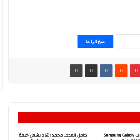
نسخ الرابط
بينتيريست
مشاركة عبر البريد
طباعة
سعر ومواصفات Samsung Galaxy
كامل العدد.. محمد رشاد يشعل خيمة