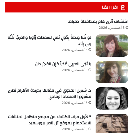
اقرا ايضا
اكتشاف أثرى هام بمحافظة دمياط
6 أغسطس، 2026
لو كُنا صِدقاً بِدُونِ ثمنٍ لسقطت أِرُوبا والغربُ كُلُه
فِى رِثاء
5 أغسطس، 2026
يا أخِى العربِى عُذراً فإن الفجرَ حان
5 أغسطس، 2026
د. شيرين العدوي في مقالها بجريدة الأهرام تطرح
مشروع الاقتصاد الرمادي
5 أغسطس، 2026
* لأول مرة.. الكشف عن مجمع متكامل لمنشآت
للاستحمام بموقع تل ناصر ببورسعيد
5 أغسطس، 2026