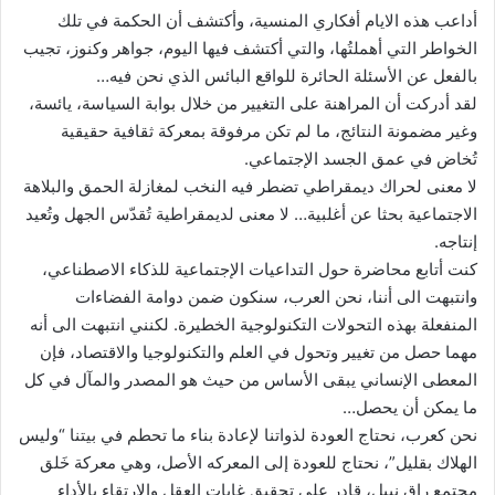
أداعب هذه الايام أفكاري المنسية، وأكتشف أن الحكمة في تلك
الخواطر التي أهملتُها، والتي أكتشف فيها اليوم، جواهر وكنوز، تجيب
بالفعل عن الأسئلة الحائرة للواقع البائس الذي نحن فيه…
لقد أدركت أن المراهنة على التغيير من خلال بوابة السياسة، يائسة،
وغير مضمونة النتائج، ما لم تكن مرفوقة بمعركة ثقافية حقيقية
تُخاض في عمق الجسد الإجتماعي.
لا معنى لحراك ديمقراطي تضطر فيه النخب لمغازلة الحمق والبلاهة
الاجتماعية بحثا عن أغلبية… لا معنى لديمقراطية تُقدّس الجهل وتُعيد
إنتاجه.
كنت أتابع محاضرة حول التداعيات الإجتماعية للذكاء الاصطناعي،
وانتبهت الى أننا، نحن العرب، سنكون ضمن دوامة الفضاءات
المنفعلة بهذه التحولات التكنولوجية الخطيرة. لكنني انتبهت الى أنه
مهما حصل من تغيير وتحول في العلم والتكنولوجيا والاقتصاد، فإن
المعطى الإنساني يبقى الأساس من حيث هو المصدر والمآل في كل
ما يمكن أن يحصل…
نحن كعرب، نحتاج العودة لذواتنا لإعادة بناء ما تحطم في بيتنا “وليس
الهلاك بقليل”، نحتاج للعودة إلى المعركه الأصل، وهي معركة خَلق
مجتمع راق نبيل، قادر على تحقيق غايات العقل والإرتقاء بالأداء