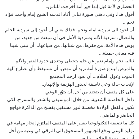
الحضاري لأمة قيل إنها خير أمة أخرجت للناس…
أقول هذا، وفي ذهني صورة ثنائي أكاد اقدسه الشيخ إمام وأحمد فؤاد
نجم…
أن اعود الى سردية امام ونجم، فذلك يعني أن أعود إلى سردية الحلم
والنضال، سردية الألم وسردية الأمل في أن ننبعث من جديد، من
بؤس هذه الأمة، من فقرها، من شتاتها، من ضياعها… أن نبني شيئا
فيه معاني جميلة…
ثنائية نجم وإمام تعبر عن حلم يتخطى ويتعدى حدود الفقر والألم
والمرض ليبدع صورة أمة تريد أن تنهض، أن تستيقظ وأن تصارع آلهة
الموت وغول الظلام… أن نعود لرحم المجتمع
لإنجاب حالة وعي ناسفة لجذور الهزيمة والإنهيار…
على كل مثقف أن يتجند من أجل أن يثوّر الوعي
داخل الحاضنة الشعبية، من خلال الموسيقى والشعر والمسرح، لكي
تكون بالفعل الولادة مخصبة لنور مستقبل يفسخ من الذاكرة فواجع
الحاضر والماضي.
كل ما تضيفه التكنولوجيا ييسر على المثقف الملتزم إنجاز مهامه في
توليد الوعي ودفع الجمهور المسحوق الى الترقي في وعيه من أجل
أن ينجز مهمة الخلاص والتحرر.