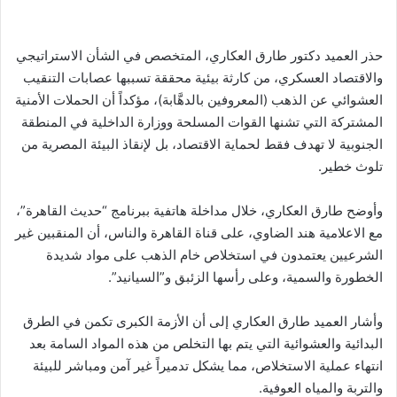
حذر العميد دكتور طارق العكاري، المتخصص في الشأن الاستراتيجي
والاقتصاد العسكري، من كارثة بيئية محققة تسببها عصابات التنقيب
العشوائي عن الذهب (المعروفين بالدهَّابة)، مؤكداً أن الحملات الأمنية
المشتركة التي تشنها القوات المسلحة ووزارة الداخلية في المنطقة
الجنوبية لا تهدف فقط لحماية الاقتصاد، بل لإنقاذ البيئة المصرية من
تلوث خطير.
وأوضح طارق العكاري، خلال مداخلة هاتفية ببرنامج “حديث القاهرة”،
مع الاعلامية هند الضاوي، على قناة القاهرة والناس، أن المنقبين غير
الشرعيين يعتمدون في استخلاص خام الذهب على مواد شديدة
الخطورة والسمية، وعلى رأسها الزئبق و”السيانيد”.
وأشار العميد طارق العكاري إلى أن الأزمة الكبرى تكمن في الطرق
البدائية والعشوائية التي يتم بها التخلص من هذه المواد السامة بعد
انتهاء عملية الاستخلاص، مما يشكل تدميراً غير آمن ومباشر للبيئة
والتربة والمياه العوفية.