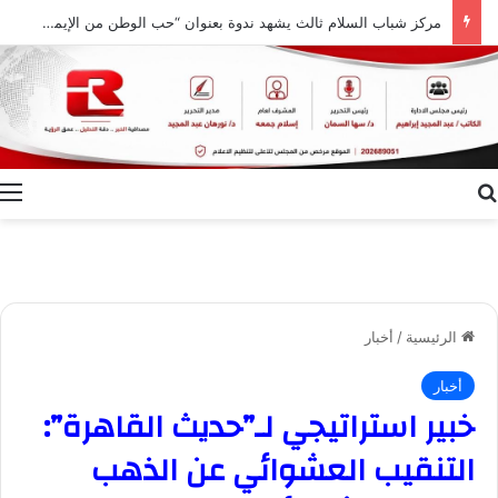
مركز شباب السلام ثالث يشهد ندوة بعنوان “حب الوطن من الإيمان ودور النشء في حفظ أمنه”
بحث عن
ا
الرئيسية
/
أخبار
أخبار
خبير استراتيجي لـ”حديث القاهرة”:
التنقيب العشوائي عن الذهب