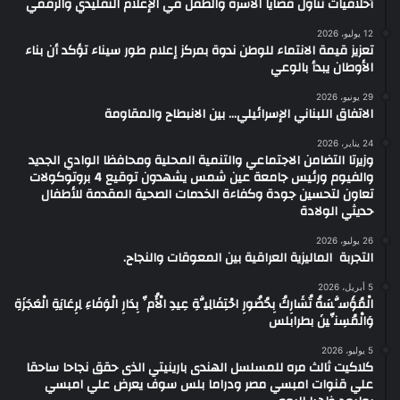
أخلاقيات تناول قضايا الأسرة والطفل في الإعلام التقليدي والرقمي
12 يوليو، 2026
تعزيز قيمة الانتماء للوطن ندوة بمركز إعلام طور سيناء تؤكد أن بناء
الأوطان يبدأ بالوعي
29 يونيو، 2026
الاتفاق اللبناني الإسرائيلي… بين الانبطاح والمقاومة
24 يناير، 2026
وزيرتا التضامن الاجتماعي والتنمية المحلية ومحافظا الوادي الجديد
والفيوم ورئيس جامعة عين شمس يشهدون توقيع 4 بروتوكولات
تعاون لتحسين جودة وكفاءة الخدمات الصحية المقدمة للأطفال
حديثي الولادة
26 يوليو، 2026
التجربة الماليزية العراقية بين المعوقات والنجاح.
5 أبريل، 2026
الْمُؤَسَّسَةُ تُشَارِكُ بِحُضُورِ احْتِفَالِيَّةِ عِيدِ الْأُمِّ بِدَارِ الْوَفَاءِ لِرِعَايَةِ الْعَجَزَةِ
وَالْمُسِنِّينَ بطرابلس
5 يوليو، 2026
كلاكيت ثالث مره للمسلسل الهندى بارينيتي الذى حقق نجاحا ساحقا
علي قنوات امبسي مصر ودراما بلس سوف يعرض علي امبسي