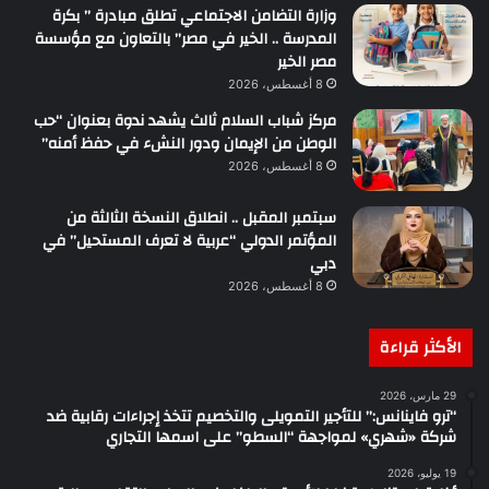
وزارة التضامن الاجتماعي تطلق مبادرة ” بكرة
المدرسة .. الخير في مصر” بالتعاون مع مؤسسة
مصر الخير
8 أغسطس، 2026
مركز شباب السلام ثالث يشهد ندوة بعنوان “حب
الوطن من الإيمان ودور النشء في حفظ أمنه”
8 أغسطس، 2026
سبتمبر المقبل .. انطلاق النسخة الثالثة من
المؤتمر الدولي “عربية لا تعرف المستحيل” في
دبي
8 أغسطس، 2026
الأكثر قراءة
29 مارس، 2026
“ترو فاينانس:” للتأجير التمويلى والتخصيم تتخذ إجراءات رقابية ضد
شركة «شهري» لمواجهة “السطو” على اسمها التجاري
19 يوليو، 2026