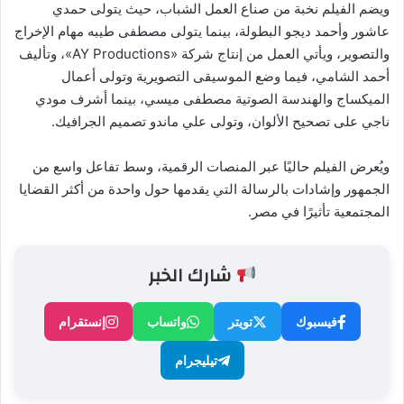
ويضم الفيلم نخبة من صناع العمل الشباب، حيث يتولى حمدي
عاشور وأحمد ديجو البطولة، بينما يتولى مصطفى طيبه مهام الإخراج
والتصوير، ويأتي العمل من إنتاج شركة «AY Productions»، وتأليف
أحمد الشامي، فيما وضع الموسيقى التصويرية وتولى أعمال
الميكساج والهندسة الصوتية مصطفى ميسي، بينما أشرف مودي
ناجي على تصحيح الألوان، وتولى علي ماندو تصميم الجرافيك.
ويُعرض الفيلم حاليًا عبر المنصات الرقمية، وسط تفاعل واسع من
الجمهور وإشادات بالرسالة التي يقدمها حول واحدة من أكثر القضايا
المجتمعية تأثيرًا في مصر.
شارك الخبر
فيسبوك
تويتر
واتساب
إنستقرام
تيليجرام