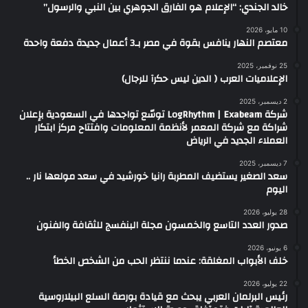
خالد الجندي: “الإعلام هو الفارق الجوهري بين النبي والرسول”
10 مايو، 2026
معتصم النهار ينافس بقوة في مصر بـ3 أعمال جديدة دفعة واحدة
25 نوفمبر، 2025
الإعلاميات العرب ( الدين ليس حكرآ للرجال)‏
2 ديسمبر، 2025
شركة LogRhythm | Exabeam توسّع تواجدها في السعودية بإعلان
شراكة مع شركة المعمر لأنظمة المعلومات وافتتاح مركز ابتكار
العملاء الجديد في الرياض
7 ديسمبر، 2025
سعد الصغير يستضيف المطربة رانيا خورشيد في سعد مولعها نار ..
اليوم
28 يوليو، 2026
صدور العدد التاسع والخمسون مجلة البنفسج للثقافة والفنون
6 يونيو، 2026
خلف الأبواب المغلقة: عندما ننتظر الحب من الشخص الخطأ
22 يوليو، 2026
رئيس البرلمان العربي يبحث مع قيادة بورصة السلع البيلاروسية