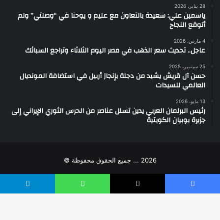
28 يناير، 2026
ياسمين علي: سعيدة بالتعاون مع عليم و يوحنا في “وصلتي” ولم
أتوقع النجاح
4 مارس، 2026
عاجل.. تحديث سعر الذهب في مصر اليوم الثلاثاء وتراجع السبائك
25 سبتمبر، 2025
حسن آل قريش يشيد من دجلة بإنجاز أربيل في استضافة المونديال
العالمي للسيدات
13 مايو، 2026
رئيس البرلمان العربي يدين تسلل عناصر من الحرس الثوري الإيراني إلى
جزيرة بوبيان الكويتية
2026 ... جميع الحقوق محفوظة ©
فيسبوك
‫YouTube
انستقرام
واتساب
تيك
يسبوك
‫X
واتساب
تيلقرام
توك