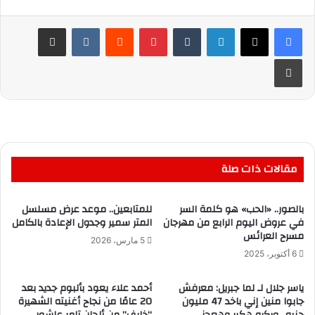
لينكدإن
بينتيريست
مشاركة عبر البريد
طباعة
مقالات ذات صلة
بالصور.. «الحب» هو كلمة السر
للمتابعين.. موعد عرض مسلسل
في عروض اليوم الرابع من مهرجان
المتر سمير وجدول الإعادة بالكامل
مسرح العرائس
5 مارس، 2026
6 أكتوبر، 2025
ياسر جلال لـ لما جبريل: معرفش
أحمد علاء يعود بألبوم جديد بعد
جابوا منين إني باخد 47 مليون
20 عامًا من نجاح أغنيته الشهيرة