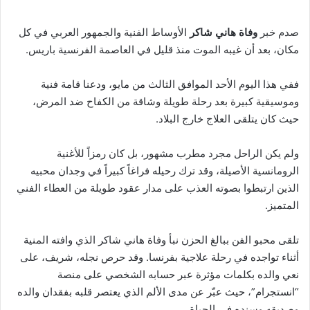
صدم خبر
وفاة هاني شاكر
الأوساط الفنية والجمهور العربي في كل
مكان، بعد أن غيبه الموت منذ قليل في العاصمة الفرنسية باريس.
ففي هذا اليوم الأحد الموافق الثالث من مايو، ودعنا قامة فنية
وموسيقية كبيرة بعد رحلة طويلة وشاقة من الكفاح ضد المرض،
حيث كان يتلقى العلاج خارج البلاد.
ولم يكن الراحل مجرد مطرب مشهور، بل كان رمزاً للأغنية
الرومانسية الأصيلة، وقد ترك رحيله فراغاً كبيراً في وجدان محبيه
الذين ارتبطوا بصوته العذب على مدار عقود طويلة من العطاء الفني
المتميز.
تلقى محبو الفن ببالغ الحزن نبأ وفاة هاني شاكر الذي وافته المنية
أثناء تواجده في رحلة علاجية بفرنسا. وقد حرص نجله، شريف، على
نعي والده بكلمات مؤثرة عبر حسابه الشخصي على منصة
“انستجرام”، حيث عبّر عن مدى الألم الذي يعتصر قلبه بفقدان والده
وصديقه وسنده في الحياة.