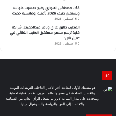
غدًا.. مصطفى الهواري يطرح «حسيت حاجات»
ويستقبل صيف 2026 بأغنية رومانسية جديدة
5 أغسطس، 2026
المطرب طارق غازي وناصر عبدالحفيظ.. شراكة
فنية ترسم ملامح مستقبل الكليب الغنائي في
“مين قال”
5 أغسطس، 2026
عن
هو منصتك الأولى لمتابعة آخر الأخبار العاجلة، التريندات اليومية،
والقضايا الساخنة في مصر والعالم العربي. نقدم تغطية لحظية
ومتجددة على مدار الساعة لأبرز ما يشغل الرأي العام، من السياسة
والاقتصاد إلى الفن والرياضة والسوشيال ميديا.