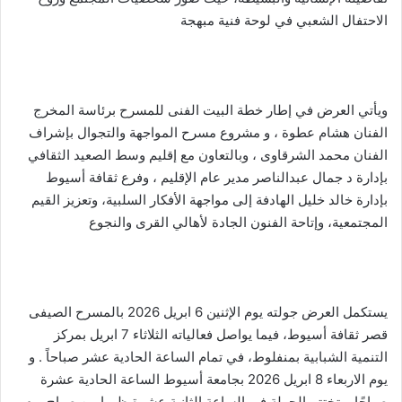
الاحتفال الشعبي في لوحة فنية مبهجة
ويأتي العرض في إطار خطة البيت الفنى للمسرح برئاسة المخرج
الفنان هشام عطوة ، و مشروع مسرح المواجهة والتجوال بإشراف
الفنان محمد الشرقاوى ، وبالتعاون مع إقليم وسط الصعيد الثقافي
بإدارة د جمال عبدالناصر مدير عام الإقليم ، وفرع ثقافة أسيوط
بإدارة خالد خليل الهادفة إلى مواجهة الأفكار السلبية، وتعزيز القيم
المجتمعية، وإتاحة الفنون الجادة لأهالي القرى والنجوع
يستكمل العرض جولته يوم الإثنين 6 ابريل 2026 بالمسرح الصيفى
قصر ثقافة أسيوط، فيما يواصل فعالياته الثلاثاء 7 ابريل بمركز
التنمية الشبابية بمنفلوط، في تمام الساعة الحادية عشر صباحاً . و
يوم الاربعاء 8 ابريل 2026 بجامعة أسيوط الساعة الحادية عشرة
صباحًا، وتختتم الجولة فى الساعة الثانية عشرة ظهرا من صباح يوم