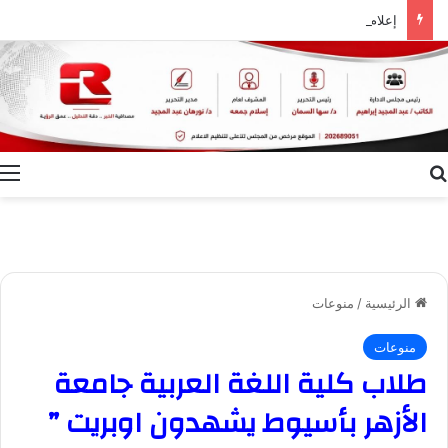
إعلام الوادي الجديد ينظم ندوة توعوية بعنوان “ظاهرة الطلاق.. الأسباب وسبل التغلب عليها”
بحث عن
ا
الرئيسية
/
منوعات
منوعات
طلاب كلية اللغة العربية جامعة
الأزهر بأسيوط يشهدون اوبريت ”