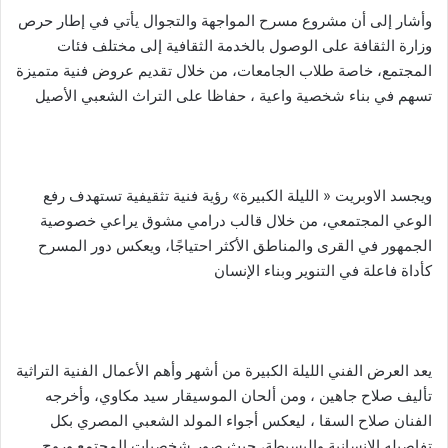
وأشار إلى أن مشروع مسرح المواجهة والتجوال يأتي في إطار حرص
وزارة الثقافة على الوصول بالخدمة الثقافية إلى مختلف فئات
المجتمع، خاصة طلاب الجامعات، من خلال تقديم عروض فنية متميزة
تسهم في بناء شخصية واعية ، حفاظا على التراث الشعبي الأصيل
ويجسد الاوبريت « الليلة الكبيرة» رؤية فنية تثقيفية تستهدف رفع
الوعي المجتمعي، من خلال قالب درامي مشوق يراعي خصوصية
الجمهور في القرى والمناطق الأكثر احتياجًا، ويعكس دور المسرح
كأداة فاعلة في التنوير وبناء الإنسان
يعد العرض الفني الليلة الكبيرة من أشهر وأهم الأعمال الفنية التراثية
تأليف صلاح جاهين ، ومن ألحان الموسيقار سيد مكاوي، وأخرجه
الفنان صلاح السقا ، ليعكس أجواء المولد الشعبي المصري بكل
تفاصيله الإنسانية والبسيطة، حيث صور شخصيات المجتمع وروح