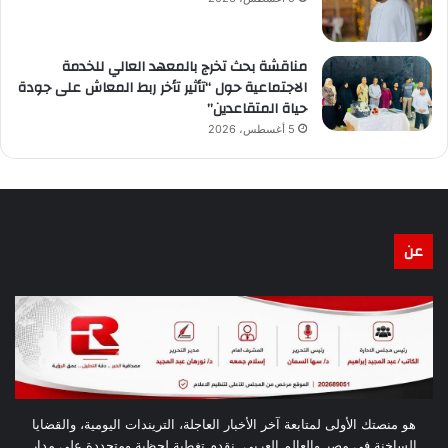
مناقشة بحث تخرج بالمعهد العالي للخدمة
الاجتماعية حول “تأثير تأخر ربط المعاش على جودة
حياة المتقاعدين”
5 أغسطس، 2026
عن
هو منصتك الأولى لمتابعة آخر الأخبار العاجلة، التريندات اليومية، والقضايا
الساخنة في مصر والعالم العربي. نقدم تغطية لحظية ومتجددة على مدار