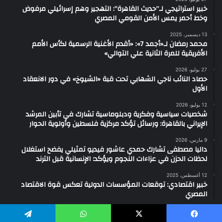
خبير استراتيجي لـ”حديث القاهرة”: التهجير وهم إسرائيلي مرفوض
وخط أحمر يمس الأمن القومي المصري
13 ديسمبر، 2025
محمد رمضان لـ«أجمد 7»: «أقدم الأغنية الرسمية لكأس الأمم
الأفريقية للمرة الثانية علي التوالي»
27 يوليو، 2026
حصاد النائب ناجي الشهابي تحت قبة «الشيوخ» في دور الانعقاد
الأول
12 يوليو، 2026
شخصيات سياسية وفكرية ودبلوماسية تشارك في تأبين المرشد
الإيراني بالقاهرة: ورسائل تؤكد مركزية فلسطين وأولوية الحوار
9 مارس، 2026
داليا مصطفى تشارك حمدي عاشور فيديو تمثيلي يفضح استغلال
لحظات الحزن في عزاءات النجوم ويؤكد: الإنسانية قبل الترند
12 أغسطس، 2025
خبير اقتصادي: توقعات المؤسسات الدولية تعكس قوة الاقتصاد
المصري