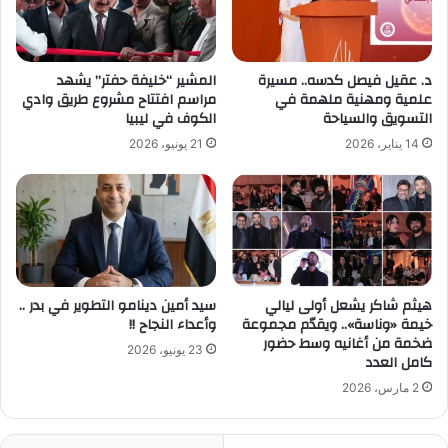
د. عقيل فيصل كدسه.. مسيرة
المشير “خليفة حفتر” يشهد
علمية ومهنية ملهمة في
مراسم افتتاح مشروع طريق وادي
التسويق والسياحة
الكوف في ليبيا
14 يناير، 2026
21 يونيو، 2026
هيثم شاكر يشعل أولى ليالي
سيد أمين دينامو التطوير في بدر ..
خيمة «وناسة».. ويقدّم مجموعة
وأعداء النجاح !!
ضخمة من أغانيه وسط حضور
23 يونيو، 2026
كامل العدد
2 مارس، 2026