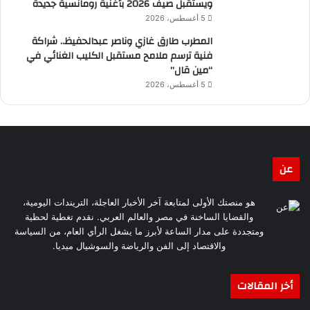
ويستقبل صيف 2026 بأغنية رومانسية جديدة
5 أغسطس، 2026
المطرب طارق غازي وناصر عبدالحفيظ.. شراكة
فنية ترسم ملامح مستقبل الكليب الغنائي في
“مين قال”
5 أغسطس، 2026
عن
هو منصتك الأولى لمتابعة آخر الأخبار العاجلة، التريندات اليومية،
والقضايا الساخنة في مصر والعالم العربي. نقدم تغطية لحظية
ومتجددة على مدار الساعة لأبرز ما يشغل الرأي العام، من السياسة
والاقتصاد إلى الفن والرياضة والسوشيال ميديا.
أخر المقالات