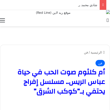
شادي محمد يعلن عن الدوره الخامسه لمهرجان الأفضل .
بحث عن
ا
الرئيسية
/
فن
فن
أم كلثوم صوت الحب في حياة
عباس الريس.. مسلسل إفراج
يحتفي بـ”كوكب الشرق”