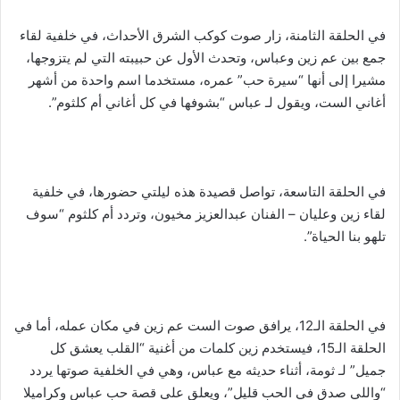
في الحلقة الثامنة، زار صوت كوكب الشرق الأحداث، في خلفية لقاء
جمع بين عم زين وعباس، وتحدث الأول عن حبيبته التي لم يتزوجها،
مشيرا إلى أنها “سيرة حب” عمره، مستخدما اسم واحدة من أشهر
أغاني الست، ويقول لـ عباس “بشوفها في كل أغاني أم كلثوم”.
في الحلقة التاسعة، تواصل قصيدة هذه ليلتي حضورها، في خلفية
لقاء زين وعليان – الفنان عبدالعزيز مخيون، وتردد أم كلثوم “سوف
تلهو بنا الحياة”.
في الحلقة الـ12، يرافق صوت الست عم زين في مكان عمله، أما في
الحلقة الـ15، فيستخدم زين كلمات من أغنية “القلب يعشق كل
جميل” لـ ثومة، أثناء حديثه مع عباس، وهي في الخلفية صوتها يردد
“واللي صدق في الحب قليل”، ويعلق على قصة حب عباس وكراميلا