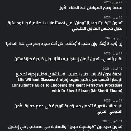
22 يوليو، 2026
عندما يصبح المواطن خط الدفاع الأول
25 يونيو، 2026
تعاون “آركابيتا وهاينز تبرمان” في الاستثمارات الصناعية واللوجستية
بدول مجلس التعاون الخليجي
8 يونيو، 2026
إن وُجد لا يُعَدّ، وإن ذهب لا يُفتَقَد.. هل أنت مجرد رقم في هذا العالم؟
29 يوليو، 2026
بقرار رئاسي… تعيين أرمان إساجالييف نائبًا لوزير خارجية كازاخستان
16 أبريل، 2026
الحياة بدون نظارات: دليل الطبيب الاستشاري لاختيار إجراء تصحيح
الإبصار الأنسب مع دكتور شريف إكرام ​Life Without Glasses: A
Consultant’s Guide to Choosing the Right Refractive Procedure
with Dr Sherif Ekram (Mr Sherif Ekram)
27 يونيو، 2026
البرلمانات العربية تتحمل مسؤولية تاريخية في دعم حماية الأمن
القومي العربي
11 أكتوبر، 2025
تعاون جديد بين “كونسبت ميديا” والمطربة مي مصطفى في إطلاق