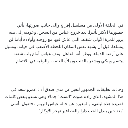
في الحلقة الأولى من مسلسل إفراج وإلى جانب صورتها، يأتي
حضورها الأكثر تأثيرا. بعد خروج عباس من السجن، وعودته إلى بيته
يزور للمرة الأولى شقته، التي عاش فيها مع زوجته وأولاده أياما لن
ينساها، قبل أن يشهد نفس المكان اللحظة الأصعب في حياته، وتسيل
على أرضه الدماء، ويظن أنه الفاعل. يقف عباس أمام باب شقته
يبتسم ويبكي ويشعر بالذنب ويملأه الغضب والرغبة في الانتقام.
وجاءت تعليقات الجمهور لتعبر عن مدى صدق أداء عمرو سعد في
هذا المشهد، الذي زاده صوت “الست” جمالا وهي تشدو ببعض كلمات
قصيدة هذه ليلتي، والمعبرة عن حالة عباس الريس، فتقول بأسى
“بعد حين يبدل الحب دارا والعصافير تهجر الأوكار”.