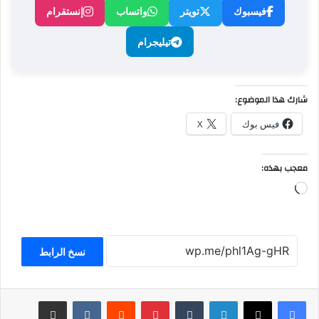
فيسبوك
تويتر
واتساب
إنستقرام
تيليجرام
شارك هذا الموضوع:
فيس بوك
X
معجب بهذه:
جاري
التحميل…
نسخ الرابط
لينكدإن
بينتيريست
مشاركة عبر البريد