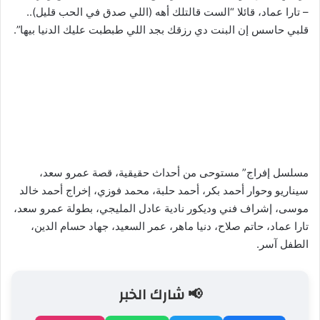
– تارا عماد، قائلا “الست قالتلك أهه (اللي صدق في الحب قليل)..
قلبي حاسس إن البنت دي رزقك بجد اللي طبطبت عليك الدنيا بيها”.
مسلسل إفراج” مستوحى من أحداث حقيقية، قصة عمرو سعد،
سيناريو وحوار أحمد بكر، أحمد حلبة، محمد فوزي، إخراج أحمد خالد
موسى، إشراف فني وديكور نادية عادل المليجي، بطولة عمرو سعد،
تارا عماد، حاتم صلاح، دنيا ماهر، عمر السعيد، جهاد حسام الدين،
الطفل آسر.
📢 شارك الخبر