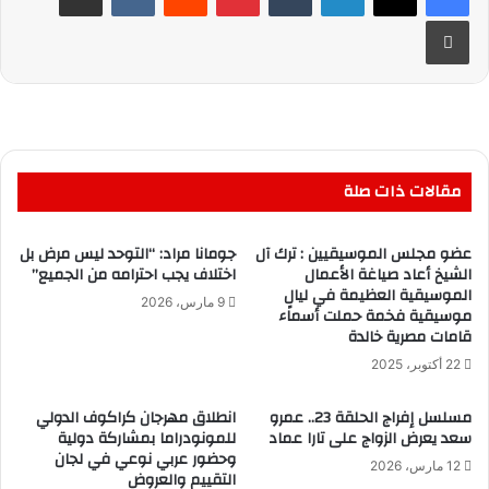
طباعة
مقالات ذات صلة
عضو مجلس الموسيقيين : ترك آل
جومانا مراد: “التوحد ليس مرض بل
الشيخ أعاد صياغة الأعمال
اختلاف يجب احترامه من الجميع”
الموسيقية العظيمة في ليالٍ
9 مارس، 2026
موسيقية فخمة حملت أسماء
قامات مصرية خالدة
22 أكتوبر، 2025
مسلسل إفراج الحلقة 23.. عمرو
انطلاق مهرجان كراكوف الدولي
سعد يعرض الزواج على تارا عماد
للمونودراما بمشاركة دولية
وحضور عربي نوعي في لجان
12 مارس، 2026
التقييم والعروض