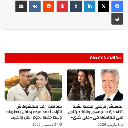
لينكدإن
بينتيريست
مشاركة عبر البريد
طباعة
مقالات ذات صلة
المستشار مرتضى منصور يشيد
بعد تصدر “هنا متعشوهاش”
بأداء درة والجمهور والنقاد يثنون
الترند.. أحمد عبده يحتفل بخطوبته
على موهبتها في «علي كلاي»
وسط حضور نجوم الفن والطرب
8 مارس، 2026
31 ديسمبر، 2025