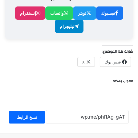
فيسبوك
تويتر
واتساب
إنستقرام
تيليجرام
شارك هذا الموضوع:
فيس بوك
X
معجب بهذه:
نسخ الرابط