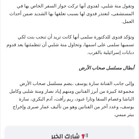
وتقول منة شلبي، لفدوى أنها تركت جواز السفر الخاص بها في
المستشفى، لتعتذر فدوى لها بسبب تعلقها بها الشديد ضمن أحداث
العمل.
وتؤكد فدوى للدكتورة سلمى أنها كانت تريد أن تنجب بنت لكي
تسميها سلمى على اسمها، وتحاول منة شلبي أن تتطمئنها بعد قدوم
دبابات إسرائيلية بالقرب.
أبطال مسلسل صحاب الأرض
وإلى جانب الفنانة سارة يوسف ،يضم مسلسل صحاب الأرض
مجموعة كبيرة من أبرز الفنانين ومنهم إياد نصار ومنة شلبى وكامل
الباشا وعصام السقا وتارا عبود، ريم رأفت، آدم البكري، سارة
يوسف، وعدد آخر من الفنانين وهو من تأليف عمار صبرى وإخراج
بيتر ميمي.
شارك الخبر