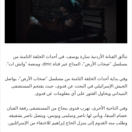
تتألق الفنانة الأردنية سارة يوسف، في أحداث الحلقة الثامنة من
مسلسل “صحاب الأرض”، المذاع عبر قناة dmc، ومنصة “واتش ات”.
وفي بداية أحداث الحلقة الثامنة من مسلسل “صحاب الأرض”، يواصل
الجيش الإسرائيلي في البحث عن فدوى، حيث يقتحم المستشفى
الميداني ويحاول العثور على أي معلومات عن فدوى.
وفي الناحية الأخرى، تهرب فدوى بنجاح من المستشفى رفقة الفنان
عصام السقا، ويأتي لها ناصر وسلمى ويونس، ويتصل ناصر بشقيقه
وطلب منه القدوم إلى منزل الحاج إبراهيم للاختفاء من الإسرائليين.