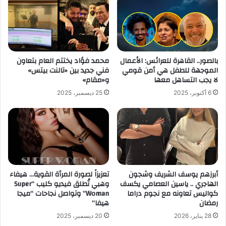
بالصور.. القاهرة للعرائس: الأعمال
محمد فؤاد يختتم العام بتعاون
الموجهة للطفل هي أمن قومي
فني جديد بين «تالنت بيتس»
لا يجب التساهل معها
و«مقام»
6 أكتوبر، 2025
25 ديسمبر، 2025
أبرزهم يوسف الشريف وشجون
تعزيزاً لصورة المرأة القوية… هيفاء
الهاجري .. ياسين العصامي يكسف
وهبي تُطلق فيديو كليب “Super
كواليس تعاونه مع نجوم دراما
Woman” وتواصل نجاحات “ميجا
رمضان
هيفا”
28 يناير، 2026
20 ديسمبر، 2025