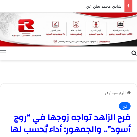
شادي محمد يعلن عن الدوره الخامسه لمهرجان الأفضل .
بحث عن
ا
الرئيسية
/
فن
فن
فرح الزاهد تواجه زوجها في “روج
أسود”.. والجمهور: أداء يُحسب لها