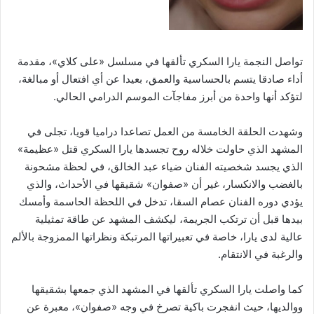
تواصل النجمة يارا السكري تألقها في مسلسل «على كلاي»، مقدمة
أداء صادقا يتسم بالحساسية والعمق، بعيدا عن أي افتعال أو مبالغة،
لتؤكد أنها واحدة من أبرز مفاجآت الموسم الدرامي الحالي.
وشهدت الحلقة الخامسة من العمل تصاعدا دراميا قويا، تجلى في
المشهد الذي حاولت خلاله روح تجسدها يارا السكري قتل «عظيمة»
الذي يجسد شخصيته الفنان ضياء عبد الخالق، في لحظة مشحونة
بالغضب والانكسار، غير أن «صفوان» شقيقها في الأحداث، والذي
يؤدي دوره الفنان عصام السقا، تدخل في اللحظة الحاسمة وأمسك
بيدها قبل أن ترتكب الجريمة، ليكشف المشهد عن طاقة تمثيلية
عالية لدى يارا، خاصة في تعبيراتها المرتبكة ونظراتها الممزوجة بالألم
والرغبة في الانتقام.
كما واصلت يارا السكري تألقها في المشهد الذي جمعها بشقيقها
ووالديها، حيث انفجرت باكية تصرخ في وجه «صفوان»، معبرة عن