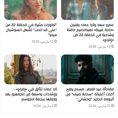
عمرو سعد وتارا عماد يغنيان
“تطورات مثيرة في الحلقة 22 من
«حاجة غريبة» لعبدالحليم حافظ
“على قد الحب” تشعل السوشيال
وشادية في الحلقة 22 من
ميديا”
«إفراج»
12 مارس، 2026
12 مارس، 2026
مفاجأة عيد الفطر.. مسلم يطرح
تارا عماد تتألق في «إفراج»..
أحدث أغنياته “سحابة صيف” من
وإشادات واسعة من الجمهور بعد
ألبومه الجديد “وحشاني”
وصفها بنجمة الموسم
21 مارس، 2026
2 مارس، 2026