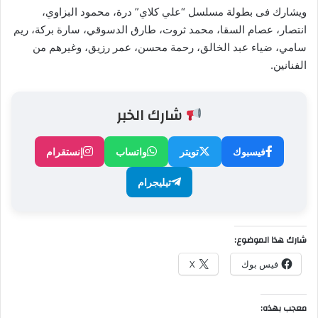
ويشارك فى بطولة مسلسل “علي كلاي” درة، محمود البزاوي،
انتصار، عصام السقا، محمد ثروت، طارق الدسوقي، سارة بركة، ريم
سامي، ضياء عبد الخالق، رحمة محسن، عمر رزيق، وغيرهم من
الفنانين.
شارك الخبر
فيسبوك
تويتر
واتساب
إنستقرام
تيليجرام
شارك هذا الموضوع:
فيس بوك
X
معجب بهذه: