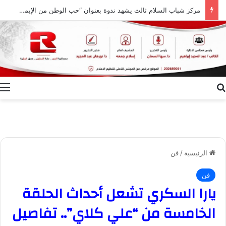
مركز شباب السلام ثالث يشهد ندوة بعنوان “حب الوطن من الإيمان ودور النشء في حفظ أمنه”
بحث عن
ا
الرئيسية
/
فن
فن
يارا السكري تشعل أحداث الحلقة
الخامسة من “علي كلاي”.. تفاصيل