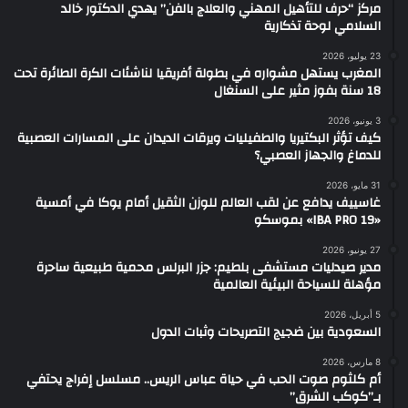
مركز “حرف للتأهيل المهني والعلاج بالفن” يهدي الدكتور خالد
السلامي لوحة تذكارية
23 يوليو، 2026
المغرب يستهل مشواره في بطولة أفريقيا لناشئات الكرة الطائرة تحت
18 سنة بفوز مثير على السنغال
3 يونيو، 2026
كيف تؤثر البكتيريا والطفيليات ويرقات الديدان على المسارات العصبية
للدماغ والجهاز العصبي؟
31 مايو، 2026
غاسييف يدافع عن لقب العالم للوزن الثقيل أمام يوكا في أمسية
«IBA PRO 19» بموسكو
27 يونيو، 2026
مدير صيدليات مستشفى بلطيم: جزر البرلس محمية طبيعية ساحرة
مؤهلة للسياحة البيئية العالمية
5 أبريل، 2026
السعودية بين ضجيج التصريحات وثبات الدول
8 مارس، 2026
أم كلثوم صوت الحب في حياة عباس الريس.. مسلسل إفراج يحتفي
بـ”كوكب الشرق”