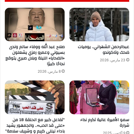
عبدالرحمن الشهراني.. يوميات
صلاح عبد الله ووفاء سالم وندى
ضحك وتاكوندو
بسيوني وعمرو رمزي يشعلون
«الضحايا» الليلة وبلال صبري يتوقع
23 مارس، 2026
نجاحًا كبيرًا
8 مارس، 2026
سمو الأميرة عالية تكرم نداء
“تفاعل كبير مع الحلقة 18 من
شرارة
«على قد الحب».. والجمهور يشيد
باداء نيللى كريم و وشريف سلامة”
9 أكتوبر، 2025