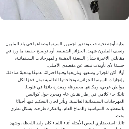
بداية أوجه تحية حب وتقدير لجمهور السينما وصناعها في بلد المليون
ونصف المليون شهيد، الجزائر الشقيقة. أود توضيح حقيقة ما ورد في
مقابلتي الأخيرة بشأن السعفة الذهبية والمهرجانات السينمائية،
حسمًا لأي تأويلات تبتعد عن مقصدي الأصلي.
أولًا: أكن للجزائر وشعبها وتاريخها وفنها احترامًا عميقًا ومحبةً صادقةً.
وإنجازات السينما الجزائرية ونجاحاتها العالمية تمثل فخرًا لكل
مواطن عربي، ومكانتها محفوظة ومقدرة دائمًا في قلوبنا.
ثانيًا: جاء كلامي في إطار نقاش عام ومجرد حول كواليس
المهرجانات السينمائية العالمية، وتأثر لجان التحكيم فيها أحيانًا
بالمعطيات السياسية والمناخ العام، والفكرة طرحت بشكل نظري
بحت.
ثالثًا: استحضاري لبعض الأمثلة أثناء اللقاء كان وليد اللحظة، وشهد