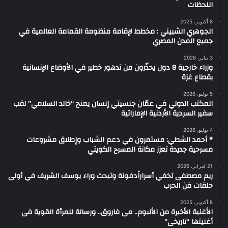
اللحظات
8 أكتوبر، 2025
الجوهري الشبيني : مخطط لإقامة منظومة القمامة العالمية في
جميع المدن المصري
3 يناير، 2026
وزراء خارجية 8 دول يحذّرون من تدهور خطير في الأوضاع الإنسانية
بقطاع غزة
5 يوليو، 2026
المكتب الدولي في عمّان جنسيتي إنسان يمنح “خالد السلامي” لقب
سفير السردية الأردنية الإماراتية
4 يوليو، 2026
* أحمد الشطي: مستمرون في دعم الشباب وإطلاق مشروعات
مسرحية جديدة تعزز مكانة المسرح الكويتي
21 فبراير، 2026
ريم مصطفى تخفي أسراراًدفونة وتبحث وراء يوسف الشريف في أولى
حلقات فن الحرب
8 أكتوبر، 2025
الأغنية الأخيرة من الألبوم.. مى فاروق.. ورسالة للمرأة القوية فى
أغنيتها “تاريخى”