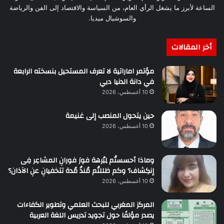
الساعة لأبرز ما يشغل الرأي العام، من السياسة والاقتصاد إلى الفن والرياضة
والسوشيال ميديا.
أخر المقالات
مؤتمر اماراتية لا تعرف المستحيل بنسخته الرابعة
في دانة الدنيا دبي
10 أغسطس، 2026
حين يتحول المنصب إلى غنيمة
10 أغسطس، 2026
وماذا أحسستُم لِبُرهة فورَ فورانِ المشاعِر فِى
إنكِشاف؟ وكم ظللتُم مُنذُ مُدة تتخفيانِ عنِ الآذان؟
10 أغسطس، 2026
المركز المغربي للبحث العلمي وتطوير الكفاءات
يصدر مؤلفًا حول تجويد تدريس اللغة العربية