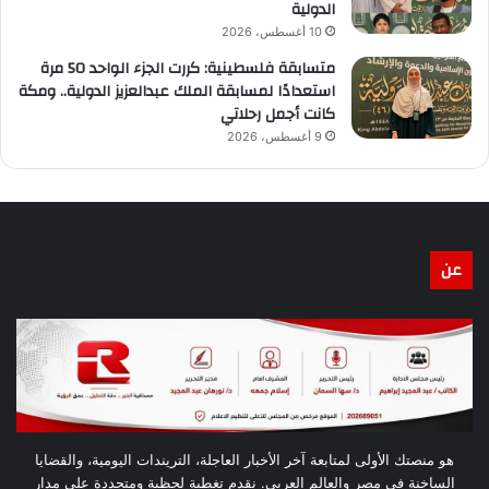
الدولية
10 أغسطس، 2026
متسابقة فلسطينية: كررت الجزء الواحد 50 مرة
استعدادًا لمسابقة الملك عبدالعزيز الدولية.. ومكة
كانت أجمل رحلاتي
9 أغسطس، 2026
عن
هو منصتك الأولى لمتابعة آخر الأخبار العاجلة، التريندات اليومية، والقضايا
الساخنة في مصر والعالم العربي. نقدم تغطية لحظية ومتجددة على مدار