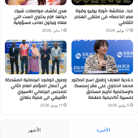
غدا.. مناقشة «ثورة يوليو وقوة
هدى تكشف مواصفات شريك
مصر الناعمة» فى ملتقى الهناجر
حياتها: لازم يحتوي الست اللي
الثقافي
معاه ويكون صاحب مسؤولية
17 يوليو، 2026
1 يناير، 2026
د.نادية العارف: إطلاق اسم الدكتور
وصول الوفود البرلمانية المشاركة
محمد الحناوي على مقر إسلسكا
في أعمال المؤتمر العام الثاني
بالإسكندرية تكريم مستحق
للمجلس البرلماني الآسيوي
لمسيرة أكاديمية ملهمة
الأفريقي الى مدينة بنغازي
5 يوليو، 2026
11 يونيو، 2026
الأخيرة
الأشهر