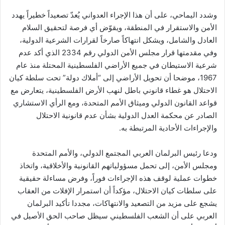
وشدد اليماحي، على أن هذا الإجراء العدواني يُعدّ تصعيداً خطيراً يهدد
الأمن والاستقرار في المنطقة، ويقوّض أي فرصة لتحقيق السلام
العادل والشامل، ويشكل انتهاكاً صارخاً لقرارات الشرعية الدولية،
وفي مقدمتها قرار مجلس الأمن الدولي رقم 2334 الذي أكد عدم
شرعية الاستيطان في جميع الأراضي الفلسطينية المحتلة منذ عام
1967، موضحا أن تحويل الأراضي إلى “أملاك دولة” تحت سلطة كيان
الاحتلال هو غطاء قانوني باطل لنهب الأرض الفلسطينية، يتعارض مع
قواعد القانون الدولي وميثاق الأمم المتحدة، ومع الرأي الاستشاري
الصادر عن محكمة العدل الدولية بشأن عدم قانونية الاحتلال
والإجراءات الأحادية المرتبطة به.
ودعا رئيس البرلمان العربي المجتمع الدولي، والأمم المتحدة
ومجلس الأمن، إلى تحمل مسؤولياتهم القانونية والأخلاقية، واتخاذ
خطوات عملية لوقف هذه الإجراءات فوراً، وفرض مساءلة حقيقية
على سلطات كيان الاحتلال، مؤكداً أن استمرار الإفلات من العقاب
يشجع على مزيد من التصعيد والانتهاكات، مجددا تأكيد البرلمان
العربي على أن الشعب الفلسطيني سيظل صاحب الحق الأصيل في