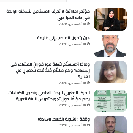
مؤتمر اماراتية لا تعرف المستحيل بنسخته الرابعة
في دانة الدنيا دبي
10 أغسطس، 2026
حين يتحول المنصب إلى غنيمة
10 أغسطس، 2026
وماذا أحسستُم لِبُرهة فورَ فورانِ المشاعِر فِى
إنكِشاف؟ وكم ظللتُم مُنذُ مُدة تتخفيانِ عنِ
الآذان؟
10 أغسطس، 2026
المركز المغربي للبحث العلمي وتطوير الكفاءات
يصدر مؤلفًا حول تجويد تدريس اللغة العربية
10 أغسطس، 2026
وقفة : (شوية انضباط ياسادة)
10 أغسطس، 2026