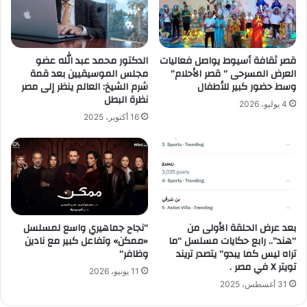
قصر ثقافة أسيوط يواصل فعاليات
الدكتور محمد عبد الله عضو
العرض المسرحى ” قصر الأحلام”
مجلس الموسيقيين بعد قمة
وسط حضور كبير للأطفال
شرم الشيخ: العالم ينظر إلى مصر
نظرة البطل
4 يوليو، 2026
16 أكتوبر، 2025
بعد عرض الحلقة الأولى من
“نجاح جماهيري واسع لمسلسل
“هند”.. رابع حكايات مسلسل “ما
«ممكن» وتفاعل كبير مع نادين
تراه ليس كما يبدو” يتصدر تريند
وظافر”
تويتر X في مصر .
11 يونيو، 2026
31 أغسطس، 2025