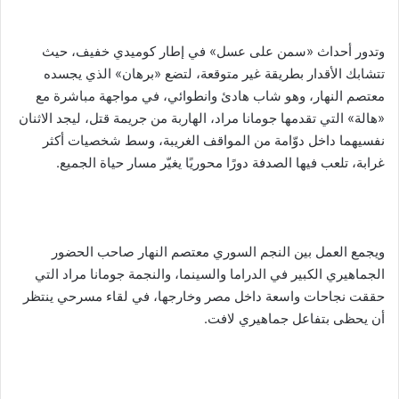
وتدور أحداث «سمن على عسل» في إطار كوميدي خفيف، حيث
تتشابك الأقدار بطريقة غير متوقعة، لتضع «برهان» الذي يجسده
معتصم النهار، وهو شاب هادئ وانطوائي، في مواجهة مباشرة مع
«هالة» التي تقدمها جومانا مراد، الهاربة من جريمة قتل، ليجد الاثنان
نفسيهما داخل دوّامة من المواقف الغريبة، وسط شخصيات أكثر
غرابة، تلعب فيها الصدفة دورًا محوريًا يغيّر مسار حياة الجميع.
ويجمع العمل بين النجم السوري معتصم النهار صاحب الحضور
الجماهيري الكبير في الدراما والسينما، والنجمة جومانا مراد التي
حققت نجاحات واسعة داخل مصر وخارجها، في لقاء مسرحي ينتظر
أن يحظى بتفاعل جماهيري لافت.