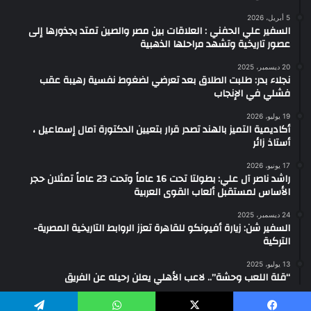
5 أبريل، 2026
السفير علي الحفني : العلاقات بين مصر والصين تمتد بجذورها إلى
عصور تاريخية وتشهد مراحلها الذهبية
20 ديسمبر، 2025
نجلاء بدر: طلبت الطلاق بعد تعرضي لضغوط نفسية رهيبة عقب
فشلي في الإنجاب
19 يوليو، 2026
أكاديمية التميز بالهند تصدر قرار بتعيين الدكتورة آمال إسماعيل ،
أستاذ زائر
17 يونيو، 2026
راشد ناصر آل علي: بطولتا تحت 16 عاماً وتحت 23 عاماً تمثلان حجر
الأساس لمستقبل ألعاب القوى العربية
24 ديسمبر، 2025
السفير شن: زيارة أفيونكو للقاهرة تعزز الروابط التاريخية المصرية-
التركية
13 يوليو، 2025
“قلة اللعب وحشة”.. لاعب الأهلي يعلن رحيله عن الفريق