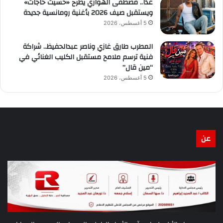
غدًا.. مصطفى الهواري يطرح «حسيت حاجات»
ويستقبل صيف 2026 بأغنية رومانسية جديدة
5 أغسطس، 2026
المطرب طارق غازي وناصر عبدالحفيظ.. شراكة
فنية ترسم ملامح مستقبل الكليب الغنائي في
“مين قال”
5 أغسطس، 2026
عن