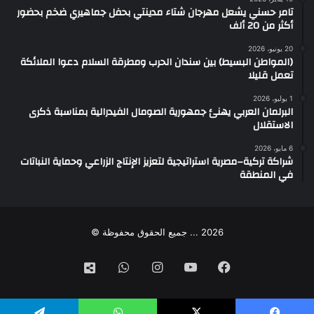
تامر حسني يشعل مهرجان شتاء مدينتي بحفل جماهيري ضخم بحضور
أكثر من 20 ألف
20 يونيو، 2026
(المواطن البسيط) بين سندان الحرب ومطرقة السلام دعوا الملائكة
تعمل قليلا
1 يوليو، 2026
البرلمان العربي يهنئ جمهورية الصومال الفيدرالية بمناسبة ذكرى
الاستقلال
6 مايو، 2026
شراكة تركية–مصرية استراتيجية لتعزيز الإنتاج الزراعي وحماية النباتات
في المنطقة
2026 ... جميع الحقوق محفوظة ©
فيسبوك
‫YouTube
انستقرام
واتساب
تيك
توك