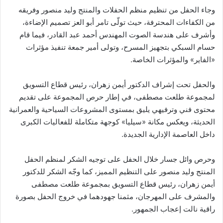
وجاء الحفل من تنظيم منظم الحفلات والمنتج وليد منصور وفريقه
من الكفاءات المحترفة، حيث تولّى تامر أبو العز تصميم الإضاءة،
وأشرف على هندسة الصوت المهندس أحمد عبد القادر، فيما قام
حسام السبكي بتجهيز المسرح، وتولى أمير جمعة تنفيذ مؤثرات
«الفاير» والمؤثرات الخاصة.
والحفل تحت إشراف الدكتور أيمن زهران، رئيس قطاع التسويق
لمجموعة طلعت مصطفى، في إطار حرص المجموعة على تقديم
محتوى فني وترفيهي يليق بمستوى المشروعات السياحية والعمرانية
الحديثة، ويعكس مكانة «سيليا» كوجهة متكاملة للفعاليات الكبرى
داخل العاصمة الإدارية الجديدة.
وحرص وائل جسار خلال الحفل على توجيه الشكر لمنظم الحفل
المنتج وليد منصور على التنظيم المميز، كما وجّه الشكر للدكتور
أيمن زهران، رئيس قطاع التسويق بمجموعة طلعت مصطفى
والمشرف على المهرجان، مثمنا جهودهما في خروج الحفل بصورة
راقية نالت إعجاب الجمهور.