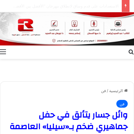
إعلام الوادي الجديد ينظم ندوة توعوية بعنوان “ظاهرة الطلاق.. الأسباب وسبل التغلب عليها”
بحث عن
ا
الرئيسية
/
فن
فن
وائل جسار يتألق في حفل
جماهيري ضخم بـ«سيليا» العاصمة