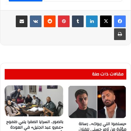
لينكدإن
بينتيريست
مشاركة عبر البريد
طباعة
مقالات ذات صلة
بالصور.. السرايا الصفرا يلبي طموح
«يسلموا اللي ربوك».. رسالة
«عمرو عبد الجليل» في العودة
مؤثرة من تامر حسني للفنان