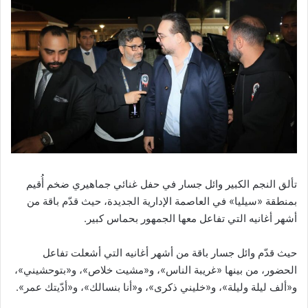
تألق النجم الكبير وائل جسار في حفل غنائي جماهيري ضخم أُقيم
بمنطقة «سيليا» في العاصمة الإدارية الجديدة، حيث قدّم باقة من
أشهر أغانيه التي تفاعل معها الجمهور بحماس كبير.
حيث قدّم وائل جسار باقة من أشهر أغانيه التي أشعلت تفاعل
الحضور، من بينها «غريبة الناس»، و«مشيت خلاص»، و«بتوحشيني»،
و«ألف ليلة وليلة»، و«خليني ذكرى»، و«أنا بنسالك»، و«أدّيتك عمر».