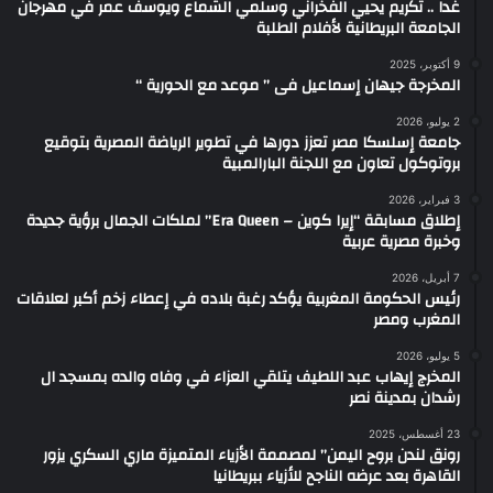
غدا .. تكريم يحيي الفخراني وسلمي الشماع ويوسف عمر في مهرجان
الجامعة البريطانية لأفلام الطلبة
9 أكتوبر، 2025
المخرجة جيهان إسماعيل فى ” موعد مع الحورية “
2 يوليو، 2026
جامعة إسلسكا مصر تعزز دورها في تطوير الرياضة المصرية بتوقيع
بروتوكول تعاون مع اللجنة البارالمبية
3 فبراير، 2026
إطلاق مسابقة “إيرا كوين – Era Queen” لملكات الجمال برؤية جديدة
وخبرة مصرية عربية
7 أبريل، 2026
رئيس الحكومة المغربية يؤكد رغبة بلاده في إعطاء زخم أكبر لعلاقات
المغرب ومصر
5 يوليو، 2026
المخرج إيهاب عبد اللطيف يتلقي العزاء في وفاه والده بمسجد ال
رشدان بمدينة نصر
23 أغسطس، 2025
رونق لندن بروح اليمن” لمصممة الأزياء المتميزة ماري السكري يزور
القاهرة بعد عرضه الناجح للأزياء ببريطانيا