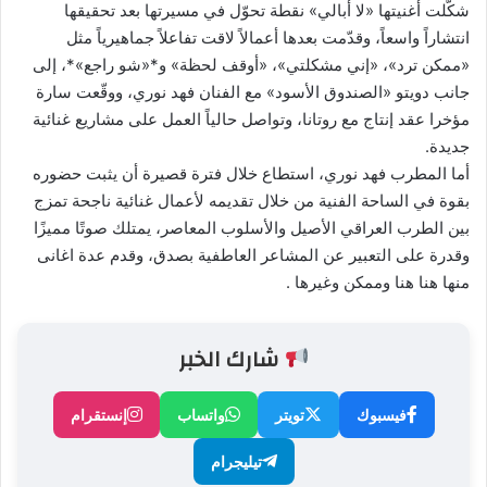
شكّلت أغنيتها «لا أبالي» نقطة تحوّل في مسيرتها بعد تحقيقها
انتشاراً واسعاً، وقدّمت بعدها أعمالاً لاقت تفاعلاً جماهيرياً مثل
«ممكن ترد»، «إني مشكلتي»، «أوقف لحظة» و*«شو راجع»*، إلى
جانب دويتو «الصندوق الأسود» مع الفنان فهد نوري، ووقّعت سارة
مؤخرا عقد إنتاج مع روتانا، وتواصل حالياً العمل على مشاريع غنائية
جديدة.
أما المطرب فهد نوري، استطاع خلال فترة قصيرة أن يثبت حضوره
بقوة في الساحة الفنية من خلال تقديمه لأعمال غنائية ناجحة تمزج
بين الطرب العراقي الأصيل والأسلوب المعاصر، يمتلك صوتًا مميزًا
وقدرة على التعبير عن المشاعر العاطفية بصدق، وقدم عدة اغانى
منها هنا هنا وممكن وغيرها .
شارك الخبر
فيسبوك
تويتر
واتساب
إنستقرام
تيليجرام