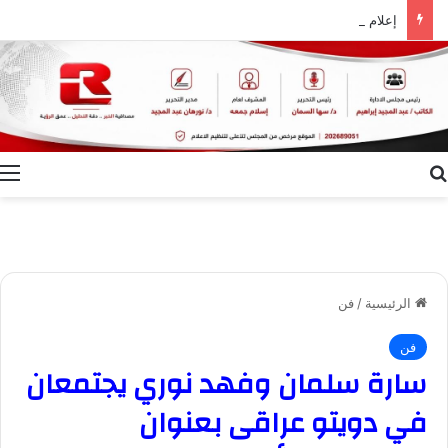
إعلام الوادي الجديد ينظم ندوة توعوية بعنوان “ظاهرة الطلاق.. الأسباب وسبل التغلب عليها”
بحث عن
ا
الرئيسية
/
فن
فن
سارة سلمان وفهد نوري يجتمعان
في دويتو عراقى بعنوان