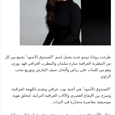
طرحت روتانا دويتو جديد يحمل إسم “الصندوق الأسود” يجمع بين كل
من المطربة العراقية سارة سلمان والمطرب العراقي فهد نورى،
وهو من كلمات علي رياض وألحان سيف الفارس وتوزيع محب
الراوي.
“الصندوق الأسود” هي أغنية بوب عراقي وتقدم باللهجة العراقية،
وتمزج بين الإيقاع العصري والآلات العراقية التراثية، لتخلق هوية
موسيقية معاصرة متجذّرة في التراث .
تحكي الأغنية قصة حب بين حبيبين، تتجسد في حوار غنائي متبادل