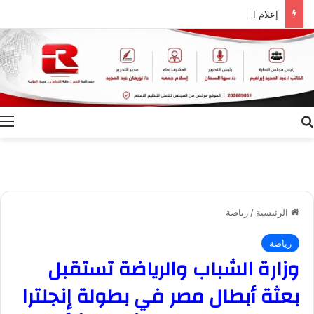
إعلام الوادي الجديد ينظم ندوة توعوية بعنوان “ظاهرة الطلاق.. الأسباب وسبل التغلب عليها”
بحث عن
ا
الرئيسية
/
رياضة
رياضة
وزارة الشباب والرياضة تستقبل
بعثة أبطال مصر في بطولة إنجلترا