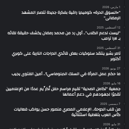
1 مارس، 2026
“«السوق الحرة» كوميديا راقية بفكرة جديدة تتصدر المشهد
الرمضانى”
12 أغسطس، 2025
“ليست لدعم الكلاب”.. أول رد من محمد رمضان يكشف حقيقة لقائه
بـ لارا ترامب
31 أغسطس، 2025
تامر بشير ينتقد سلوكيات بعض قائدي الدراجات النارية على كوبري
أكتوبر
27 يونيو، 2026
ما حكم عمل المرأة في السلك الدبلوماسي؟.. أمين الفتوى يجيب
16 مايو، 2026
جمعية “تكامل الصحية” تقيم مراسم حفل تُكرِّيم عددًا من الإعلاميين
تقديرًا لجهودهم في دعم أعمالها
7 ديسمبر، 2025
من قلب الدوحة.. الإعلامي المصري منصور حسن يواكب فعاليات
كأس العرب بتغطية استثنائية
31 مايو، 2026