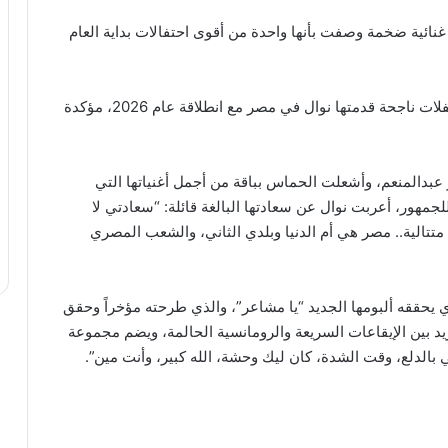
غنائية ضخمة وصفت بأنها واحدة من أقوى احتفالات بداية العام
يأتي هذا الحفل ليكون “مسك الختام” لسلسلة من 3 حفلات ناجحة قدمتها نوال في مصر مع انطلاقة عام 2026، مؤكدة
عبدالمنعم، وأشعلت الحماس بباقة من أجمل أغنياتها التي
جمهور، أعربت نوال عن سعادتها البالغة قائلة: “سعادتي لا
سنة الجديدة في مصر من خلال 3 حفلات متتالية.. مصر هي أم الدنيا وبلدي الثاني، والشعب المصري
ي يحققه ألبومها الجديد “يا مشاعر”، والذي طرحته مؤخراً وحقق
يد بين الإيقاعات السريعة والرومانسية الحالمة، ويضم مجموعة
 بالدلع، وقت الشدة، كان ليك وحشة، الله كبير، وأنت مين”.