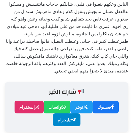
الناس وعكهم يتعبوا في قلبي، شايلكم حاجات ماتتنسيش وامسكوا
عالعقل عشان مابجيش بتقول كلام وعادي ماهزنيش سندال من
صغري، عرفت ناس بجد يتقالهم شابو كدب وخيانه وغش واهو كله
زي اخوه، عمري ما قابلت حد من على طبلية أبو، ده في عيد ميلادي
جم عشان ياكلوا بس الجاتوه، مالوش لزوم اعيد بس ياريته
طمرعيطت كتير في حياتي وعيطت البصل، قالوا صاحبك دراعك وانا
راضي بالقدر، طب كنت فين يا دراعي جاله تمزق عضل كله فيك
واللي جاي كاب كيك، هغرق معاكوا زي تايتنيك مافيكوش سالك،
وكله زمبلك ابعدوا عني، مايغركش العدد وكثرهم باقة الرجولة خلصت
عندهم، مبدئ لا يتجزأ منهم ابجني تجدني.
شارك الخبر
فيسبوك
تويتر
واتساب
إنستقرام
تيليجرام