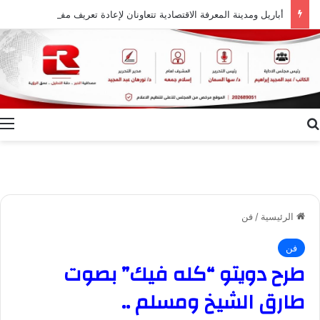
أباريل ومدينة المعرفة الاقتصادية تتعاونان لإعادة تعريف مفهوم وجهات التجزئة في المدينة المنورة
بحث عن
ا
الرئيسية
/
فن
فن
طرح دويتو “كله فيك” بصوت
طارق الشيخ ومسلم ..