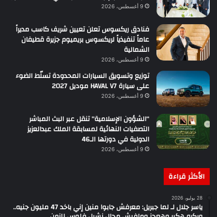
9 أغسطس، 2026
فنادق ريكسوس تعلن تعيين شريف كاسب مديراً
عاماً تنفيذياً لريكسوس بريميوم جزيرة قطيفان
الشمالية
9 أغسطس، 2026
توزيع وتسويق السيارات المحدودة تسلّط الضوء
على سيارة HAVAL V7 موديل 2027
9 أغسطس، 2026
“الشؤون الإسلامية” تنقل عبر البث المباشر
التصفيات النهائية لمسابقة الملك عبدالعزيز
الدولية في دورتها الـ46
9 أغسطس، 2026
الأكثر قراءة
28 يوليو، 2026
ياسر جلال لـ لما جبريل: معرفش جابوا منين إني باخد 47 مليون جنيه..
وبكره هكبر وهعجز ومافيش مجال نشيل فلوس للزمن