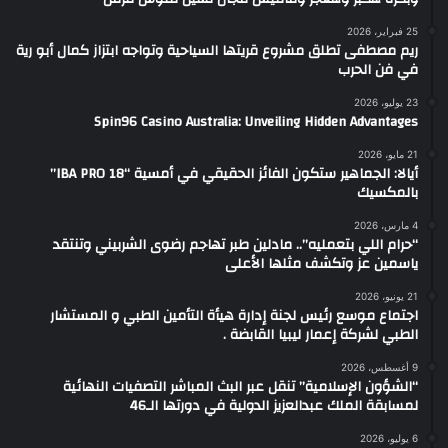
25 فبراير، 2026
ريم مصطفى تطلق مشروع قريتها السياحية وتواجه ابتزاز كمال أبو رية
في فن الحرب
23 يوليو، 2026
Spin96 Casino Australia: Unveiling Hidden Advantages
21 مايو، 2026
أيالا: الجماهير ستكون الفائز الحقيقي في أمسية “IBA PRO 18”
بالمكسيك
4 مارس، 2026
“حرام اللي بتعمليه”.. مادلين طبر تهاجم رضوى الشربيني وتنتقد
ياسمين عز وتكشف مثلها الأعلى
21 يونيو، 2026
اجتماع موسع رئيس لجنة إدارة هيأة التأمين الطبي و المستشار
الطبي لشركة إعمار ليبيا القابضة .
9 أغسطس، 2026
“الشؤون الإسلامية” تنقل عبر البث المباشر التصفيات النهائية
لمسابقة الملك عبدالعزيز الدولية في دورتها الـ46
6 يوليو، 2026