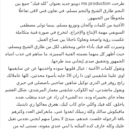
طرحت ms production دويتو جديد بعنوان “كله فيك” جمع بين
النجم طارق الشيخ والنجم مسلم، في تعاون فني لاقى تفاعلًا
ملحوظًا من الجمهور.
الأغنية من كلمات وألحان وتوزيع مسلم، بينما تولى مصطفى
السويفي مهمة الإنتاج والإخراج، لتخرج في صورة فنية متكاملة
عكست رؤية واضحة وتعاونًا ناجحًا بين صناع العمل.
وتميزت كله فيك بأداء خاص ومختلف لكل من طارق الشيخ ومسلم،
حيث أظهر كل منهما بصمته الفنية المميزة، ما ساهم في جذب انتباه
الجمهور وتحقيق صدى إيجابي منذ طرحها.
وتقول كلمات الأغنية : عيال قلوبها سوده واخدينها عن عن سايقينها
اوي علينا شايفيني اون ذا ران 26 جايه بأسوء محدثين، كلها عاملالك
رانج روفر في الدرى توكيل شاهين صاحبي باصصلي في خيري
ويقول ماتشدني، ليه الكوكب شايفني معمار المرشدي، شكل العشم
معاه جاي بخسراه وده، ده الشيء ان زاد عن حده بيتقلب ضده
ياخلق، كله فيك واللي جاي كاب كيك، هغرق معاكوا زي تايتنيك
مافيكوش سالك وكله زمبلك ابعدوا عني، مايغركش العدد وكثرهم
باقة الرجوله خلصت عندهم، مبدئ لا يتجزأ منهم ابجني تجدني تقيل
عليك وكله عارف كده المكنه يا ابني عندي مفوته، نستنى ايه من